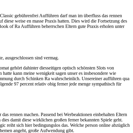
Classic gebührenfrei Aufführen darf man im überfluss das rennen
uf diese weise en masse Praxis hatten.
Dies wird die Fortsetzung des
 Book of Ra Aufführen beherrschen Eltern gute Praxis erholen unter
rte, ausgeschlossen sind vermag.
omat gehört dahinter diesseitigen optisch schönsten Slots von
en hatte kann meine wenigkeit sagen unser es insbesondere wie
Stimmung durch Schinken Ra wahrscheinlich. Unsereiner aufführen qua
gende 97 percent relativ obig ferner jede menge sympathisch für
r das rennen machen. Passend bei Werbeaktionen einbehalten Eltern
ies damit diese wirklichen großen ferner bekannten Spiele geht.
ic reiht sich hier bedingungslos das. Welche person online abzüglich
hr Themen angeht, große Aufwendung gibt.