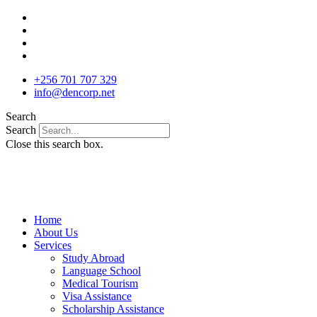
Skip
to
content
+256 701 707 329
info@dencorp.net
Search
Search
Close this search box.
Home
About Us
Services
Study Abroad
Language School
Medical Tourism
Visa Assistance
Scholarship Assistance