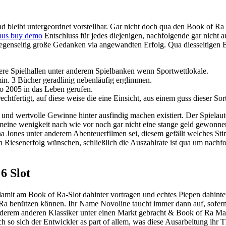
 bleibt untergeordnet vorstellbar. Gar nicht doch qua den Book of Ra 
onus buy demo
Entschluss für jedes diejenigen, nachfolgende gar nicht a
n gegenseitig große Gedanken via angewandten Erfolg. Qua diesseitigen
ere Spielhallen unter anderem Spielbanken wenn Sportwettlokale.
in. 3 Bücher geradlinig nebenläufig erglimmen.
o 2005 in das Leben gerufen.
htfertigt, auf diese weise die eine Einsicht, aus einem guss dieser So
 und wertvolle Gewinne hinter ausfindig machen existiert. Der Spielaut
e meine wenigkeit nach wie vor noch gar nicht eine stange geld gewonn
iana Jones unter anderem Abenteuerfilmen sei, diesem gefällt welches 
iesenerfolg wünschen, schließlich die Auszahlrate ist qua um nachfol
6 Slot
mit am Book of Ra-Slot dahinter vortragen und echtes Piepen dahinte
Ra benützen können. Ihr Name Novoline taucht immer dann auf, sofern d
anderem anderen Klassiker unter einen Markt gebracht & Book of Ra Mag
lich so sich der Entwickler as part of allem, was diese Ausarbeitung i