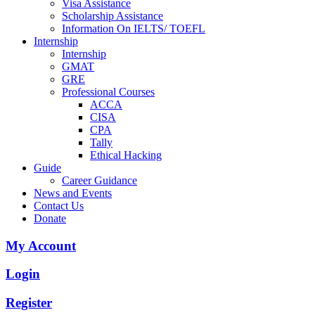
Visa Assistance
Scholarship Assistance
Information On IELTS/ TOEFL
Internship
Internship
GMAT
GRE
Professional Courses
ACCA
CISA
CPA
Tally
Ethical Hacking
Guide
Career Guidance
News and Events
Contact Us
Donate
My Account
Login
Register