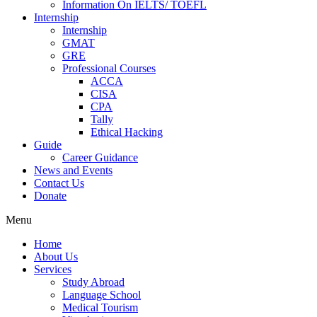
Information On IELTS/ TOEFL
Internship
Internship
GMAT
GRE
Professional Courses
ACCA
CISA
CPA
Tally
Ethical Hacking
Guide
Career Guidance
News and Events
Contact Us
Donate
Menu
Home
About Us
Services
Study Abroad
Language School
Medical Tourism