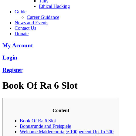
Tally
Ethical Hacking
Guide
Career Guidance
News and Events
Contact Us
Donate
My Account
Login
Register
Book Of Ra 6 Slot
Content
Book Of Ra 6 Slot
Bonusrunde and Freispiele
Welcome Maklercourtage 100percent Up To 500