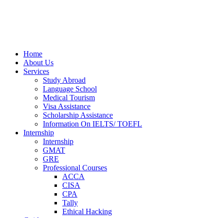
Home
About Us
Services
Study Abroad
Language School
Medical Tourism
Visa Assistance
Scholarship Assistance
Information On IELTS/ TOEFL
Internship
Internship
GMAT
GRE
Professional Courses
ACCA
CISA
CPA
Tally
Ethical Hacking