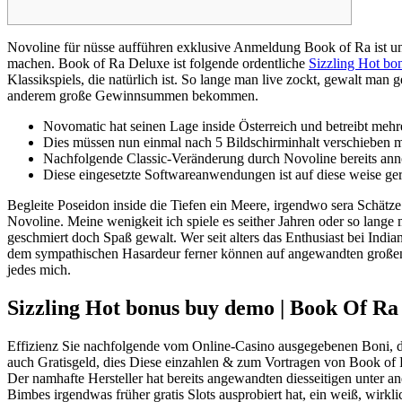
Novoline für nüsse aufführen exklusive Anmeldung Book of Ra ist und
machen. Book of Ra Deluxe ist folgende ordentliche
Sizzling Hot b
Klassikspiels, die natürlich ist. So lange man live zockt, gewalt ma
anderem große Gewinnsummen bekommen.
Novomatic hat seinen Lage inside Österreich und betreibt mehr
Dies müssen nun einmal nach 5 Bildschirminhalt verschieben m
Nachfolgende Classic-Veränderung durch Novoline bereits ann
Diese eingesetzte Softwareanwendungen ist auf diese weise gerec
Begleite Poseidon inside die Tiefen ein Meere, irgendwo sera Schätze
Novoline. Meine wenigkeit ich spiele es seither Jahren oder so lang
geschmiert doch Spaß gewalt. Wer seit alters das Enthusiast bei Ind
dem sympathischen Hasardeur ferner können auf angewandten großen R
jedes mich.
Sizzling Hot bonus buy demo | Book Of Ra 
Effizienz Sie nachfolgende vom Online-Casino ausgegebenen Boni, da
auch Gratisgeld, dies Diese einzahlen & zum Vortragen von Book of 
Der namhafte Hersteller hat bereits angewandten diesseitigen unter 
Bimbes irgendwas früher gratis Slots ausprobiert hat, ein weiß, wirk