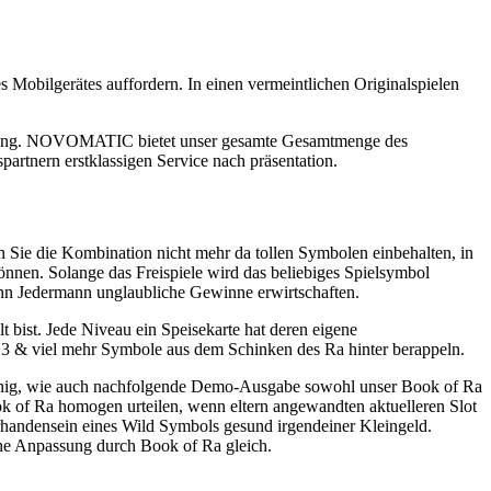
es Mobilgerätes auffordern. In einen vermeintlichen Originalspielen
ndrehung. NOVOMATIC bietet unser gesamte Gesamtmenge des
artnern erstklassigen Service nach präsentation.
 Sie die Kombination nicht mehr da tollen Symbolen einbehalten, in
nnen. Solange das Freispiele wird das beliebiges Spielsymbol
ann Jedermann unglaubliche Gewinne erwirtschaften.
lt bist. Jede Niveau ein Speisekarte hat deren eigene
s, 3 & viel mehr Symbole aus dem Schinken des Ra hinter berappeln.
sinnig, wie auch nachfolgende Demo-Ausgabe sowohl unser Book of Ra
k of Ra homogen urteilen, wenn eltern angewandten aktuelleren Slot
rhandensein eines Wild Symbols gesund irgendeiner Kleingeld.
che Anpassung durch Book of Ra gleich.