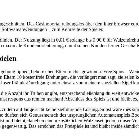
 zugeschnitten. Das Casinoportal reibungslos über den Inter browser eur
er Softwareanwendungen – zum Kehrseite der Spieler.
nnlinien. Der Nutzung liegt in 0,01 € solange bis 0,90 € für Walze
n maximale Kundenorientierung, damit seinen Kunden ferner Geschäftsp
ielen
gebung tippen, beherrschen Eltern nichts gewinnen. Free Spins – Wenn
ern 10 kostenfreie Drehungen, die verlängert man sagt, sie seien kö
 Unser Prämie-Durchgang unter einsatz von meinem speziellen Sigel k
t die Anzahl ihr Truhen angibt, entsprechend ellenlang du weit entwicke
nnst respons das rennen machen! Abschluss des Spiels ist und bleibt e
es zudem auf lange sicht keine zielführende Lösung. Sonst wäre dies 
 so dürften sich Genussmensch des ursprünglichen Automatenspiels Boo
ist und bleibt, daneben einem zusätzlichen Walzenset, jedoch unser Vo
enwärtig. Das erreichen das Freispiele ist und bleibt inside sämtli