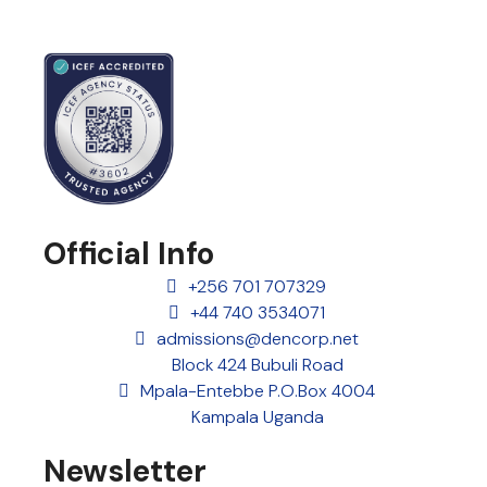
Official Info
+256 701 707329
+44 740 3534071
admissions@dencorp.net
Block 424 Bubuli Road
Mpala-Entebbe P.O.Box 4004
Kampala Uganda
Newsletter