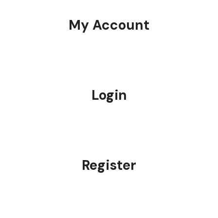
My Account
Login
Register