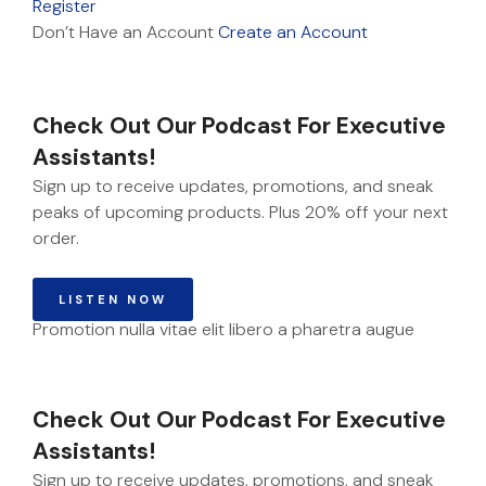
Register
Don’t Have an Account
Create an Account
Check Out Our Podcast For Executive
Assistants!
Sign up to receive updates, promotions, and sneak
peaks of upcoming products. Plus 20% off your next
order.
LISTEN NOW
Promotion nulla vitae elit libero a pharetra augue
Check Out Our Podcast For Executive
Assistants!
Sign up to receive updates, promotions, and sneak