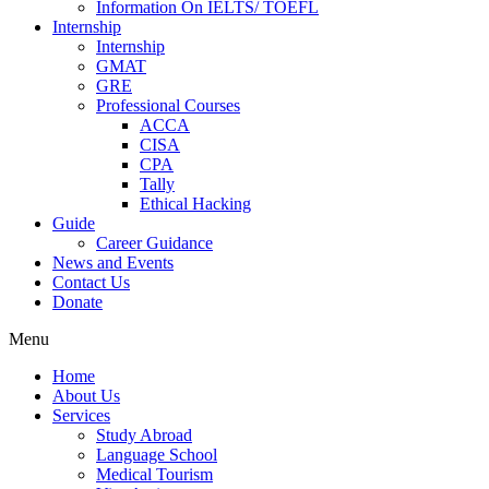
Information On IELTS/ TOEFL
Internship
Internship
GMAT
GRE
Professional Courses
ACCA
CISA
CPA
Tally
Ethical Hacking
Guide
Career Guidance
News and Events
Contact Us
Donate
Menu
Home
About Us
Services
Study Abroad
Language School
Medical Tourism