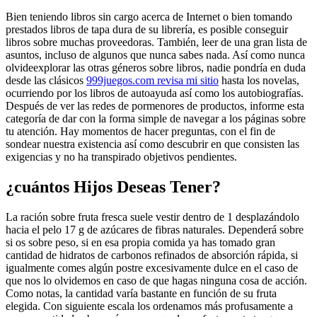
Bien teniendo libros sin cargo acerca de Internet o bien tomando
prestados libros de tapa dura de su librería, es posible conseguir
libros sobre muchas proveedoras. También, leer de una gran lista de
asuntos, incluso de algunos que nunca sabes nada. Así­ como nunca
olvideexplorar las otras géneros sobre libros, nadie pondrí­a en duda
desde las clásicos
999juegos.com revisa mi sitio
hasta los novelas,
ocurriendo por los libros de autoayuda así­ como los autobiografías.
Después de ver las redes de pormenores de productos, informe esta
categoría de dar con la forma simple de navegar a los páginas sobre
tu atención. Hay momentos de hacer preguntas, con el fin de
sondear nuestra existencia así­ como descubrir en que consisten las
exigencias y no ha transpirado objetivos pendientes.
¿cuántos Hijos Deseas Tener?
La ración sobre fruta fresca suele vestir dentro de 1 desplazándolo
hacia el pelo 17 g de azúcares de fibras naturales. Dependerá sobre
si os sobre peso, si en esa propia comida ya has tomado gran
cantidad de hidratos de carbonos refinados de absorción rápida, si
igualmente comes algún postre excesivamente dulce en el caso de
que nos lo olvidemos en caso de que hagas ninguna cosa de acción.
Como notas, la cantidad varía bastante en función de su fruta
elegida. Con siguiente escala los ordenamos más profusamente a