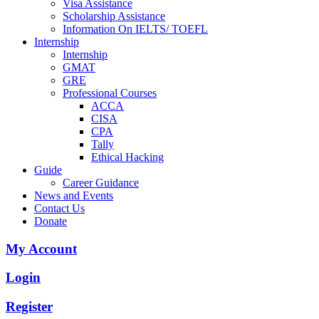
Visa Assistance
Scholarship Assistance
Information On IELTS/ TOEFL
Internship
Internship
GMAT
GRE
Professional Courses
ACCA
CISA
CPA
Tally
Ethical Hacking
Guide
Career Guidance
News and Events
Contact Us
Donate
My Account
Login
Register