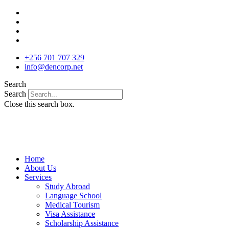
Skip
to
content
+256 701 707 329
info@dencorp.net
Search
Search
Close this search box.
Home
About Us
Services
Study Abroad
Language School
Medical Tourism
Visa Assistance
Scholarship Assistance