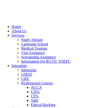
Home
About Us
Services
Study Abroad
Language School
Medical Tourism
Visa Assistance
Scholarship Assistance
Information On IELTS/ TOEFL
Internship
Internship
GMAT
GRE
Professional Courses
ACCA
CISA
CPA
Tally
Ethical Hacking