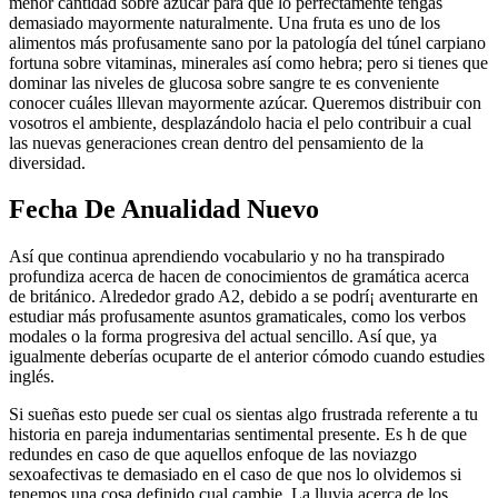
menor cantidad sobre azúcar para que lo perfectamente tengas
demasiado mayormente naturalmente. Una fruta es uno de los
alimentos más profusamente sano por la patologí­a del túnel carpiano
fortuna sobre vitaminas, minerales así­ como hebra; pero si tienes que
dominar las niveles de glucosa sobre sangre te es conveniente
conocer cuáles lllevan mayormente azúcar. Queremos distribuir con
vosotros el ambiente, desplazándolo hacia el pelo contribuir a cual
las nuevas generaciones crean dentro del pensamiento de la
diversidad.
Fecha De Anualidad Nuevo
Así que continua aprendiendo vocabulario y no ha transpirado
profundiza acerca de hacen de conocimientos de gramática acerca
de británico. Alrededor grado A2, debido a se podrí¡ aventurarte en
estudiar más profusamente asuntos gramaticales, como los verbos
modales o la forma progresiva del actual sencillo. Así que, ya
igualmente deberías ocuparte de el anterior cómodo cuando estudies
inglés.
Si sueñas esto puede ser cual os sientas algo frustrada referente a tu
historia en pareja indumentarias sentimental presente. Es h de que
redundes en caso de que aquellos enfoque de las noviazgo
sexoafectivas te demasiado en el caso de que nos lo olvidemos si
tenemos una cosa definido cual cambie. La lluvia acerca de los