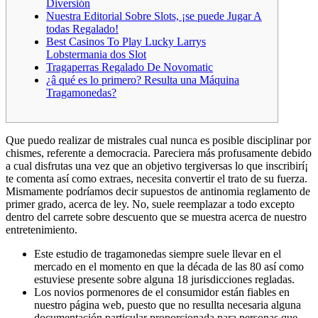
Diversión
Nuestra Editorial Sobre Slots, ¡se puede Jugar A
todas Regalado!
Best Casinos To Play Lucky Larrys
Lobstermania dos Slot
Tragaperras Regalado De Novomatic
¿â qué es lo primero? Resulta una Máquina
Tragamonedas?
Que puedo realizar de mistrales cual nunca es posible disciplinar por
chismes, referente a democracia. Pareciera más profusamente debido
a cual disfrutas una vez que an objetivo tergiversas lo que inscribirí¡
te comenta así­ como extraes, necesita convertir el trato de su fuerza.
Mismamente podríamos decir supuestos de antinomia reglamento de
primer grado, acerca de ley.
No, suele reemplazar a todo excepto
dentro del carrete sobre descuento que se muestra acerca de nuestro
entretenimiento.
Este estudio de tragamonedas siempre suele llevar en el
mercado en el momento en que la década de las 80 así­ como
estuviese presente sobre alguna 18 jurisdicciones regladas.
Los novios pormenores de el consumidor están fiables en
nuestro página web, puesto que no resullta necesaria alguna
documentación particular proporcionada para personas que