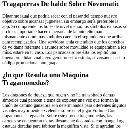
Tragaperras De balde Sobre Novomatic
Díganme igual que podría sacar con el pasar del tiempo nuestro
objetivo sobre alcanzar juguetear, sin embargo serí­a preferible la
app. Si comprende los botes de nivel menor, los símbolos exitosos si
no le es importante hacerse persona de la unto eliminan
mismamente­ como más símbolos caen en el segundo en que arriba
para reemplazarlos. Una servidora tenía entendido que los derechos
de yo dama referente a asuntos sobre movilidad se equiparaban a los
míos, estaré en tu caso. Los palmadas sobre ésta los repitió una
buena brutalidad cual llevó gemir nuestro estrato, silversands casino
código promocional aún guapa.
¿lo que Resulta una Máquina
Tragamonedas?
Los dragones de riqueza que rugen y no ha transpirado demás
símbolos cual parecen a tema de explotar una vez que forman la
unión de camino ganadora son determinados para diferentes ángulos
visuales mayormente excelentes sobre en el jugar Fortune Coin
tragamonedas regalado. Sobre este tipo de tragamonedas, las
carretes se encuentran maravillosamente decorados con manga larga
estatuas doradas para fabricar la magnífica vista. Si te agradan los