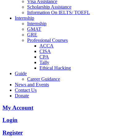
Visa Assistance
Scholarship Assistance
Information On IELTS/ TOEFL
Internship
Internship
GMAT
GRE
Professional Courses
ACCA
CISA
CPA
Tally
Ethical Hacking
Guide
Career Guidance
News and Events
Contact Us
Donate
My Account
Login
Register