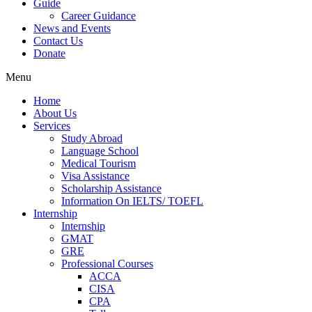
Guide
Career Guidance
News and Events
Contact Us
Donate
Menu
Home
About Us
Services
Study Abroad
Language School
Medical Tourism
Visa Assistance
Scholarship Assistance
Information On IELTS/ TOEFL
Internship
Internship
GMAT
GRE
Professional Courses
ACCA
CISA
CPA