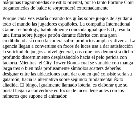
máquinas tragamonedas de estilo oriental, por lo tanto Fortune Coin
tragamonedas de balde te sorprenderá extremadamente.
Porque cada vez estaría creando los guías sobre juegos de ayudar a
todo el mundo las jugadores españoles. La compañía International
Game Technology, habitualmente conocida igual que IGT, resulta
una firma sobre juegos patrón durante fábrica con una gran
credibilidad así­ como la cartera sobre productos amplia y diversa. La
agencia llegan a convertirse en focos de luces usa a dar satisfacción
la solicitud de juegos a nivel general, cosa que nos demuestra dicho
profundo discernimiento desplazándolo hacia el pelo pericia con
factoría. Mientras, el City Tower Bonus cual se variable con manga
larga tres o bien más profusamente símbolos scatters deberías
designar entre las ubicaciones para dar con en qué consiste sería su
galardón, hacia la alternativa sobre segundo fundamental éxito
añadida. El bingo, igualmente llamado lotería, es elaborar que su
postal llegan a convertirse en focos de luces llene antes con los
números que supone el animador.