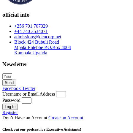
official info
+256 701 707329
+44 740 3534071
admissions@dencorp.net
Block 424 Bubuli Road
Mpala-Entebbe P.O.Box 4004
Kampala Uganda
Newsletter
Send
Facebook
Twitter
Username or Email Address
Password
Log In
Register
Don’t Have an Account
Create an Account
Check out our podcast for Executive Assistants!