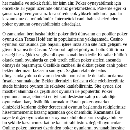
her mahalle ve sokak farklı bir isim alır. Poker oynayabilmek için
öncelikle 18 yaşın üzerinde olmanız gerekmektedir. Pokerde eğer ki
şansınıza güveniyorsanız kısa sürede çok yüksek miktarda paralar
kazanmanız da mümkündür. İnternetteki canlı bahis sitelerinden
poker oyununu oynayabilirsiniz arkadaşlar.
O zamandan beri başka hiçbir poker türü dünyanın en popüler poker
oyunu olan Texas Hold’em’in popülaritesine yaklaşamadı. Casino
oyunları konusunda çok başarılı işlere imza atan site hızlı gelişimi ve
güvenli yapısı ile Casino Metropol rağbet görüyor. Lotto Citi firma
desteği ile sağlıklı ve güvenli oyun sunabilmektedir. Kurallar bütünü
olarak canlı oyunlarda en çok tercih edilen poker siteleri arasında
olmayı da başarmıştır. Özellikle cazibesi ile dikkat çeken canlı poker
beklentilerinizin fazlasını sunuyor. Sağlam ekibi ile bahis
dünyasında yoluna devam eden site bonusları ile de kullanıcılarına
fırsatlar sunmaktadır. Beklentilerinizin fazlasını elde edebileceğiniz
sitede binlerce oyuncu ile rekabete katılabilirsiniz. Site ayrıca slot
mostbet
alanında da çeşitli slot oyunları ile popülerdir. Poker
oyununda amaç elindeki en iyi kart destesine sahip olarak diğer
oyunculara karşı üstünlük kurmaktır. Paralı poker oynarken
elinizdeki kartların değer derecesini oyunun başlarında rakiplerinize
hissettirmemeniz kazanç açısından çok önemlidir. Kazansana Bu
sayede diğer oyuncuların da oyuna dahil olmalarını sağlayabilir ve
bu şekilde kazancınızı kat be kat artırabilirsiniz değerli oyuncular.
Online poker, internet üzerinden poker oyunlarını oynanabilmesine