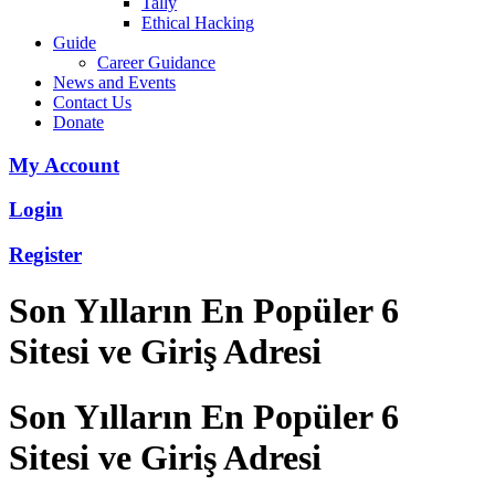
Tally
Ethical Hacking
Guide
Career Guidance
News and Events
Contact Us
Donate
My Account
Login
Register
Son Yılların En Popüler 6
Sitesi ve Giriş Adresi
Son Yılların En Popüler 6
Sitesi ve Giriş Adresi