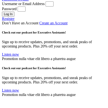
Username or Email Address
Password
Log In
Register
Don’t Have an Account
Create an Account
Check out our podcast for Executive Assistants!
Sign up to receive updates, promotions, and sneak peaks of
upcoming products. Plus 20% off your next order.
Listen now
Promotion nulla vitae elit libero a pharetra augue
Check out our podcast for Executive Assistants!
Sign up to receive updates, promotions, and sneak peaks of
upcoming products. Plus 20% off your next order.
Listen now
Promotion nulla vitae elit libero a pharetra augue