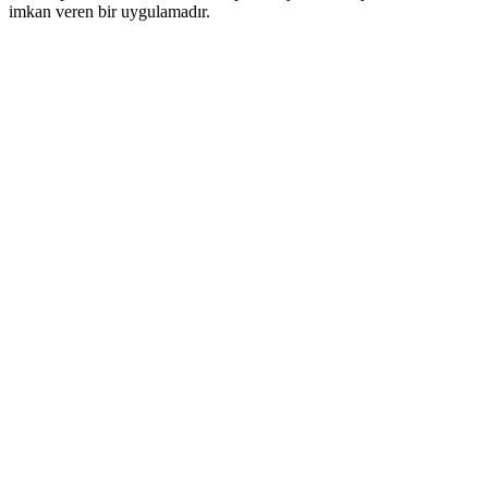
imkan veren bir uygulamadır.