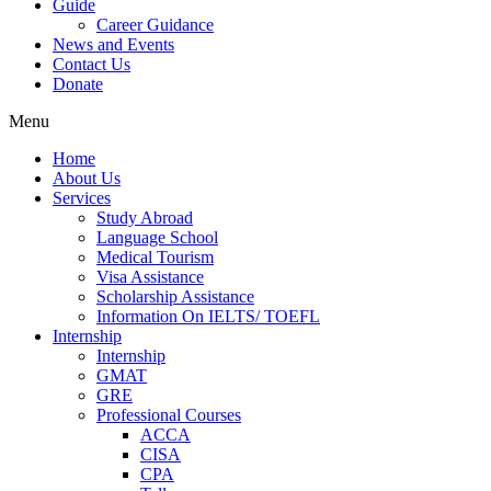
Guide
Career Guidance
News and Events
Contact Us
Donate
Menu
Home
About Us
Services
Study Abroad
Language School
Medical Tourism
Visa Assistance
Scholarship Assistance
Information On IELTS/ TOEFL
Internship
Internship
GMAT
GRE
Professional Courses
ACCA
CISA
CPA