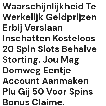
Waarschijnlijkheid Te
Werkelijk Geldprijzen
Erbij Verslaan
Inschatten Kosteloos
20 Spin Slots Behalve
Storting. Jou Mag
Domweg Eentje
Account Aanmaken
Plu Gij 50 Voor Spins
Bonus Claime.