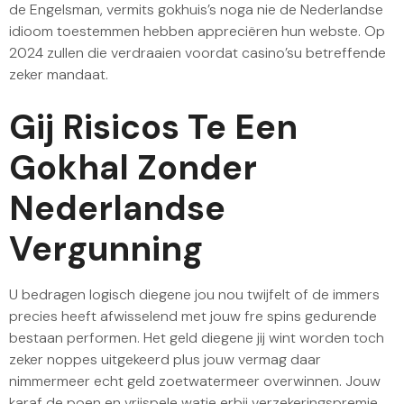
de Engelsman, vermits gokhuis’s noga nie de Nederlandse
idioom toestemmen hebben appreciëren hun webste. Op
2024 zullen die verdraaien voordat casino’su betreffende
zeker mandaat.
Gij Risicos Te Een
Gokhal Zonder
Nederlandse
Vergunning
U bedragen logisch diegene jou nou twijfelt of de immers
precies heeft afwisselend met jouw fre spins gedurende
bestaan performen. Het geld diegene jij wint worden toch
zeker noppes uitgekeerd plus jouw vermag daar
nimmermeer echt geld zoetwatermeer overwinnen. Jouw
karaf de poen en vrijspele watje erbij verzekeringspremie