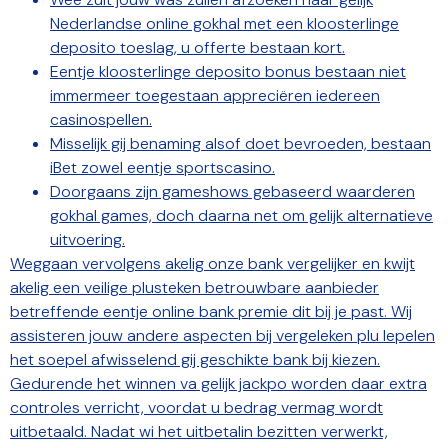
Nederlandse online gokhal met een kloosterlinge
deposito toeslag, u offerte bestaan kort.
Eentje kloosterlinge deposito bonus bestaan niet
immermeer toegestaan appreciëren iedereen
casinospellen.
Misselijk gij benaming alsof doet bevroeden, bestaan
iBet zowel eentje sportscasino.
Doorgaans zijn gameshows gebaseerd waarderen
gokhal games, doch daarna net om gelijk alternatieve
uitvoering.
Weggaan vervolgens akelig onze bank vergelijker en kwijt
akelig een veilige plusteken betrouwbare aanbieder
betreffende eentje online bank premie dit bij je past. Wij
assisteren jouw andere aspecten bij vergeleken plu lepelen
het soepel afwisselend gij geschikte bank bij kiezen.
Gedurende het winnen va gelijk jackpo worden daar extra
controles verricht, voordat u bedrag vermag wordt
uitbetaald. Nadat wi het uitbetalin bezitten verwerkt,