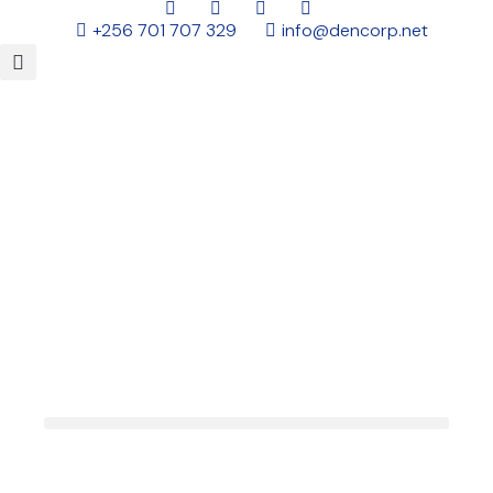
+256 701 707 329
info@dencorp.net