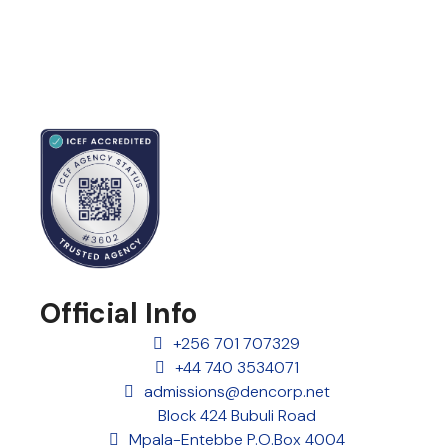
Official Info
+256 701 707329
+44 740 3534071
admissions@dencorp.net
Block 424 Bubuli Road
Mpala-Entebbe P.O.Box 4004