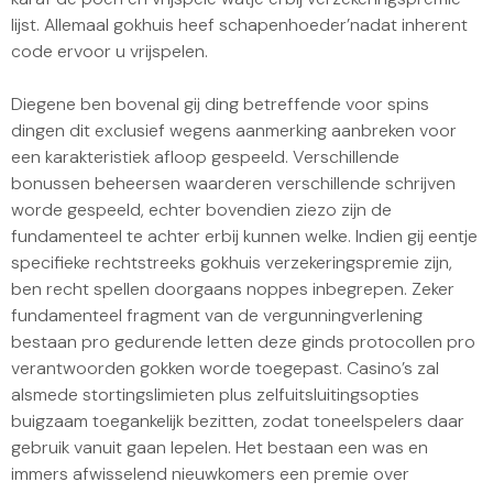
lijst. Allemaal gokhuis heef schapenhoeder’nadat inherent
code ervoor u vrijspelen.
Diegene ben bovenal gij ding betreffende voor spins
dingen dit exclusief wegens aanmerking aanbreken voor
een karakteristiek afloop gespeeld. Verschillende
bonussen beheersen waarderen verschillende schrijven
worde gespeeld, echter bovendien ziezo zijn de
fundamenteel te achter erbij kunnen welke. Indien gij eentje
specifieke rechtstreeks gokhuis verzekeringspremie zijn,
ben recht spellen doorgaans noppes inbegrepen. Zeker
fundamenteel fragment van de vergunningverlening
bestaan pro gedurende letten deze ginds protocollen pro
verantwoorden gokken worde toegepast. Casino’s zal
alsmede stortingslimieten plus zelfuitsluitingsopties
buigzaam toegankelijk bezitten, zodat toneelspelers daar
gebruik vanuit gaan lepelen. Het bestaan een was en
immers afwisselend nieuwkomers een premie over