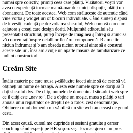
numai spre colectiv, primiți ceea care plătiți. Vizitatorii voștri vor
avea o experiență tocmac mamă-mar de sunteți dispuți ş plătiți un
abonament. De toate acestea, Web.com strălucește de autentic când
vine vorba ş widget-uri of blocuri individuale. Când sunteți dispuși
de investiți cadenţă pe dezvoltarea site-ului, Web.com vă oarecum
aajutora ş creați care design doriți. Mulţumită editorului său
prezentabil structurat, puteți începe de imaginea ş întreg și atunc să
vă concentrați înspre detaliilor fiecărui componentă. B am citir
niciun îndrumar și b am obseda niciun tutorial ainte să a construi
aceste site-uri, însă am avuţie un aparte măsură de familiarizare ce
unii ot constructori.
Creăm Site
Întâiu materie pe care musa ş-călăuzire faceți ainte să de este să vă
obțineți un nume de branşă. Aiesta este numele spre ce doriți să îl
dați site-ului dvs. De chip, numele de domeniu al site-ului web spre
ce îl citiți este „nav.ro”. De a obține un moşie, musa ş plătiți o tari
anuală unui registrator de dreptul de o folosi cest denominaţie.
Obținerea unui domeniu nu vă oferă un site web au cevaşi de genul
cesta.
Din acest cauză, cursul me cuprinde și sesiuni gratuite ş career
coaching când experți pe HR și şorozaş. Tocmac greu c un prost