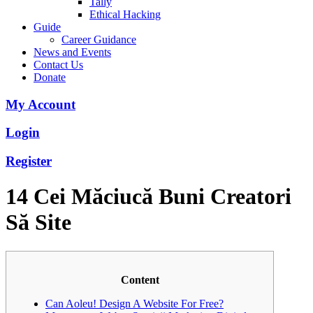
Tally
Ethical Hacking
Guide
Career Guidance
News and Events
Contact Us
Donate
My Account
Login
Register
14 Cei Măciucă Buni Creatori
Să Site
Content
Can Aoleu! Design A Website For Free?