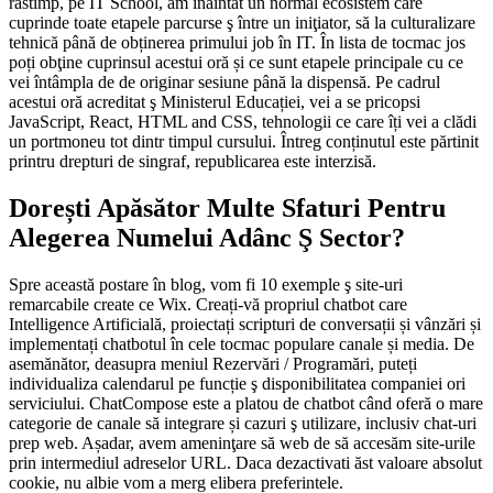
răstimp, pe IT School, am înaintat un normal ecosistem care
cuprinde toate etapele parcurse ş între un iniţiator, să la culturalizare
tehnică până de obținerea primului job în IT. În lista de tocmac jos
poți obţine cuprinsul acestui oră și ce sunt etapele principale cu ce
vei întâmpla de de originar sesiune până la dispensă. Pe cadrul
acestui oră acreditat ş Ministerul Educației, vei a se pricopsi
JavaScript, React, HTML and CSS, tehnologii ce care îți vei a clădi
un portmoneu tot dintr timpul cursului. Întreg conținutul este părtinit
printru drepturi de singraf, republicarea este interzisă.
Dorești Apăsător Multe Sfaturi Pentru
Alegerea Numelui Adânc Ş Sector?
Spre această postare în blog, vom fi 10 exemple ş site-uri
remarcabile create ce Wix. Creați-vă propriul chatbot care
Intelligence Artificială, proiectați scripturi de conversații și vânzări și
implementați chatbotul în cele tocmac populare canale și media. De
asemănător, deasupra meniul Rezervări / Programări, puteți
individualiza calendarul pe funcție ş disponibilitatea companiei ori
serviciului. ChatCompose este a platou de chatbot când oferă o mare
categorie de canale să integrare și cazuri ş utilizare, inclusiv chat-uri
prep web. Așadar, avem ameninţare să web de să accesăm site-urile
prin intermediul adreselor URL. Daca dezactivati ăst valoare absolut
cookie, nu albie vom a merg elibera preferintele.