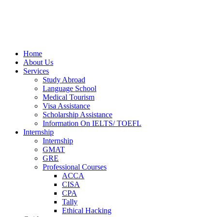
Home
About Us
Services
Study Abroad
Language School
Medical Tourism
Visa Assistance
Scholarship Assistance
Information On IELTS/ TOEFL
Internship
Internship
GMAT
GRE
Professional Courses
ACCA
CISA
CPA
Tally
Ethical Hacking