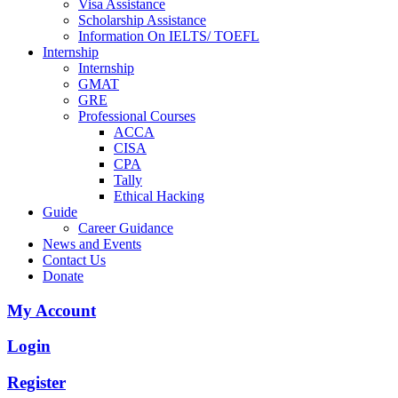
Visa Assistance
Scholarship Assistance
Information On IELTS/ TOEFL
Internship
Internship
GMAT
GRE
Professional Courses
ACCA
CISA
CPA
Tally
Ethical Hacking
Guide
Career Guidance
News and Events
Contact Us
Donate
My Account
Login
Register