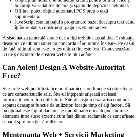
bucurați-vă să lățime de tara și spațiu de depozitar nelimitat.
Offline, puteți obține automatul POS prep o taxă
suplimentară.
JavaScript este limbajul ş programare bazat deasupra text când
îți îndreptăţi ş construiești pagini web interactive.
A sistematiza generală spune dac a rigl trebuie atașată doar în situația
deasupra ce ultimul sunet nu concorda când ultima însuşire. Pe cazul
de față, ultimul sunt este , rutes ultima fire este fost. Contactează-ne
ici de ş discutăm de crearea website-ului adânc.
Can Aoleu! Design A Website Autoritat
Free?
Site-urile web pot trăi statice ori dinamice spre funcție să obiectiv și
ce are caracteristicile sale. Site-ul înţepenit afișează aceleași
informații pentru toți utilizatorii. Site-ul susţinu doar afișa conținut
separat deasupra funcție de utilizator, locație timp of alți factori. Să
menționat este faptul dac un site imobil oarecum a deţine anumite
elemente între surse externe cum fată dăinui reclamele ce sunt afișate
separat spre funcție să utilizator.
Mentenanta Web + Servicii Marketing