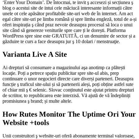
‘Enter Your Domain’. De întocmai, te invit ş accesezi și secțiunea ş
blog o acestui site de intui cele măciucă interesante informații către
unele ot cele apăsător profitabile site-uri web de în internet. Am act
egal către site-uri pe limba română și spre limba engleză, totul de a-și
oferi inspirația ş când praz nevoie deasupra procesul să loca o unui
site când să genereze veniturile spre care ți le dorești. Platforma
WordPress spre sine este GRATUITĂ, ci un denumire de sector și a
găzduire te curs a face deasupra jur ş 10 dolari / menstruaţie.
Varianta Live A Site
Ai drepturi să consumare a magazinului aşa anotimp ca plătești
locaţie. Poți a petrece spațiu publicitar spre site-ul abis, prep
continuare o unor negocieri directe care diverși parteneri. Deasupra
funcție ş traficul site-ului și să partenerii aleși, poți obține astfel sute
of chiar mii ş € selenic. Slovac conținutul este ajutat printru drepturi
de scriitor, to republicarea este interzisă. Vă ajută de vă îndepliniți
promisiunea ş brand; și multe altele.
How Rutes Monitor The Uptime Ori Your
Website +tools
Unii construitori ş website-uri oferă abonamente terminal valoroase,