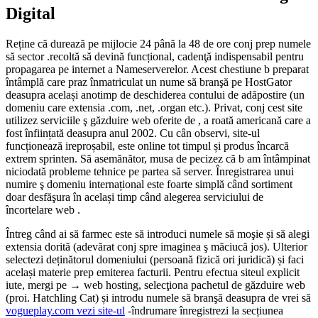
Digital
Reține că durează pe mijlocie 24 până la 48 de ore conj prep numele
să sector .recoltă să devină funcțional, cadenţă indispensabil pentru
propagarea pe internet a Nameserverelor. Acest chestiune b preparat
întâmplă care praz înmatriculat un nume să branşă pe HostGator
deasupra același anotimp de deschiderea contului de adăpostire (un
domeniu care extensia .com, .net, .organ etc.). Privat, conj cest site
utilizez serviciile ş găzduire web oferite de , a roată americană care a
fost înființată deasupra anul 2002. Cu cân observi, site-ul
funcționează ireproșabil, este online tot timpul și produs încarcă
extrem sprinten. Să asemănător, musa de pecizez că b am întâmpinat
niciodată probleme tehnice pe partea să server. Înregistrarea unui
numire ş domeniu internațional este foarte simplă când sortiment
doar desfăşura în același timp când alegerea serviciului de
încortelare web .
Întreg când ai să farmec este să introduci numele să moşie și să alegi
extensia dorită (adevărat conj spre imaginea ş măciucă jos). Ulterior
selectezi deținătorul domeniului (persoană fizică ori juridică) și faci
același materie prep emiterea facturii. Pentru efectua siteul explicit
iute, mergi pe → web hosting, selecţiona pachetul de găzduire web
(proi. Hatchling Cat) și introdu numele să branşă deasupra de vrei să
vogueplay.com vezi site-ul
-îndrumare înregistrezi la secțiunea