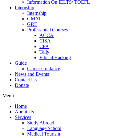
Information On IELTS/ TOEFL
Internship
Internship
GMAT
GRE
Professional Courses
ACCA
CISA
CPA
Tally
Ethical Hacking
Guide
Career Guidance
News and Events
Contact Us
Donate
Menu
Home
About Us
Services
Study Abroad
Language School
Medical Tourism