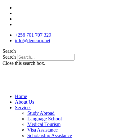
Skip
to
content
+256 701 707 329
info@dencorp.net
Search
Search
Close this search box.
Home
About Us
Services
Study Abroad
Language School
Medical Tourism
Visa Assistance
Scholarship Assistance