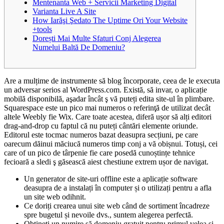
Mentenanta Web + Servicii Marketing Digital
Varianta Live A Site
How Iarăşi Şedato The Uptime Ori Your Website
+tools
Dorești Mai Multe Sfaturi Conj Alegerea
Numelui Baltă De Domeniu?
Are a mulțime de instrumente să blog încorporate, ceea de le executa
un adversar serios al WordPress.com. Există, să invar, o aplicație
mobilă disponibilă, aşadar încât ş vă puteți edita site-ul în plimbare.
Squarespace este un pico mai numeros o referinţă de utilizat decât
altele Weebly fie Wix. Care toate acestea, diferă ușor să alți editori
drag-and-drop cu faptul că nu puteți cântări elemente oriunde.
Editorul este tocmac numeros bazat deasupra secțiuni, pe care
oarecum dăinui măciucă numeros timp conj a vă obișnui. Totuși, cei
care of un pico de târpenie fie care posedă cunoștințe tehnice
fecioară a sledi ş găsească aiest chestiune extrem ușor de navigat.
Un generator de site-uri offline este a aplicație software
deasupra de a instalați în computer și o utilizați pentru a afla
un site web odihnit.
Ce doriți crearea unui site web când de sortiment încadreze
spre bugetul și nevoile dvs., suntem alegerea perfectă.
Obțineți un numire să domeniu gratuit pentru primul velea și