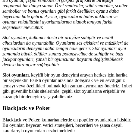
Bu oyunlar, çeşitli sembollerin çarpıcı grafiklerle birleştiği
rengarenk bir dünya sunar. Özel semboller, wild semboller, scatter
semboller ve bonus oyunları gibi farklı özellikler, oyunu daha
heyecanlı hale getirir. Ayrıca, oyuncuların bahis miktarını ve
oyunun volatilitesini ayarlamalarına olanak tanıyan farklı
seçenekler mevcuttur.
Slot oyunları, kullanıcı dostu bir arayüze sahiptir ve mobil
cihazlardan da oynanabilir. Oyunların ses efektleri ve müzikleri de
oyuncuların deneyimi daha zengin hale getirir. Slot oyunları aynı
zamanda büyük ödüller sunma potansiyeline de sahiptir ve bazı
jackpot oyunları, şanslı bir oyuncunun hayatını değiştirebilecek
devasa kazançlar sağlayabilir.
Slot oyunları
, keyifli bir oyun deneyimi arayan herkes için harika
bir seçenektir. Farklı oyunlar arasında dolaşmak ve en sevdiğiniz
temayı veya özellikleri bulmak için zaman ayırmanızı öneririz. 1xbet
gibi güvenilir bahis sitelerinde, çeşitli slot oyunlarına erişebilir ve
kazançlı bir deneyim yaşayabilirsiniz.
Blackjack ve Poker
Blackjack ve Poker, kumarhanelerde en popüler oyunlardan ikisidir.
Bu oyunlar, heyecan verici stratejileri, becerileri ve şansa dayalı
kararlarıyla oyuncuları cezbetmektedir.