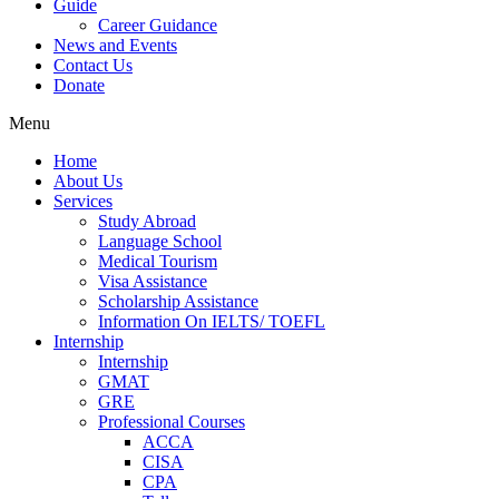
Guide
Career Guidance
News and Events
Contact Us
Donate
Menu
Home
About Us
Services
Study Abroad
Language School
Medical Tourism
Visa Assistance
Scholarship Assistance
Information On IELTS/ TOEFL
Internship
Internship
GMAT
GRE
Professional Courses
ACCA
CISA
CPA