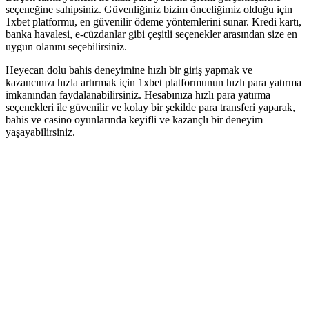
seçeneğine sahipsiniz. Güvenliğiniz bizim önceliğimiz olduğu için
1xbet platformu, en güvenilir ödeme yöntemlerini sunar. Kredi kartı,
banka havalesi, e-cüzdanlar gibi çeşitli seçenekler arasından size en
uygun olanını seçebilirsiniz.
Heyecan dolu bahis deneyimine hızlı bir giriş yapmak ve
kazancınızı hızla artırmak için 1xbet platformunun hızlı para yatırma
imkanından faydalanabilirsiniz. Hesabınıza hızlı para yatırma
seçenekleri ile güvenilir ve kolay bir şekilde para transferi yaparak,
bahis ve casino oyunlarında keyifli ve kazançlı bir deneyim
yaşayabilirsiniz.