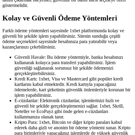
göstermelidir.
Kolay ve Güvenli Ödeme Yöntemleri
Farklı ödeme yöntemleri sayesinde 1xbet platformunda kolay ve
güvenli bir şekilde işlem yapabilirsiniz. Sitenin sunduğu çeşitli
ödeme seçenekleri sayesinde hesabınıza para yatırabilir veya
kazançlarınızı çekebilirsiniz.
Güvenli Havale: Bu ödeme yöntemiyle, banka hesabınızı
kullanarak kolayca para transferi yapabilirsiniz. İşlem
güvenliği sağlanarak sorunsuz bir şekilde ödemenizi
gerçekleştirebilirsiniz.
Kredi Kartı: 1xbet, Visa ve Mastercard gibi popüler kredi
kartlarını kabul etmektedir. Kredi kartıyla yapacağınız
ödemelerde, kart şirketinin güvenlik önlemleriyle korunan bir
işlem yapabilirsiniz.
E-cüzdanlar: Elektronik cüzdanlar, işlemlerinizi hızlı ve
güvenli bir şekilde gerçekleştirmenizi sağlar. 1xbet, Skrill,
Neteller ve EcoPayz gibi önde gelen e-cüzdanları
kullanmanıza olanak tanır.
Kripto Para: 1xbet, Bitcoin ve diğer kripto paraları kabul
ederek daha gizli ve anonim bir ödeme yöntemi sunar. Kripto
para birimleriyle yapacağınız işlemlerde de yüksek güvenlik