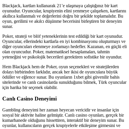
Blackjack, kartları kullanarak 21’e ulaşmaya çalıştığınız bir kart
oyunudur. Oyuncular, krupiyenin elini yenmeye çalışırken, kartlarını
akıllıca kullanmalı ve değerlerini doğru bir şekilde toplamalıdır. Bu
oyun, gerilimi ve akılcı düşünme becerisini birleştiren bir deneyim
sunar.
Poker, strateji ve blöf yeteneklerinin test edildiği bir kart oyunudur.
Oyuncular, ellerindeki kartlarla en iyi kombinasyonu oluşturmayı ve
diğer oyuncuları elenmeye zorlamayı hedefler. Kazanan, en güçlü eli
olan oyuncudur. Poker, matematiksel hesaplamaları, tahmin
yeteneğini ve psikolojik becerileri gerektiren sofistike bir oyundur.
Hem Blackjack hem de Poker, oyun seçenekleri ve stratejilerden
dolayı birbirinden farklıdır, ancak her ikisi de oyunculara büyük
ödüller ve eğlence sunar. Bu oyunların 1xbet gibi güvenilir bahis
sitelerinde ve canlı casinolarda sunulduğunu bilmek, Türk oyuncular
için harika bir seçenek olabilir.
Canlı Casino Deneyimi
Gambling deneyimi her zaman heyecan vericidir ve insanlar için
sosyal bir aktivite haline gelmiştir. Canlı casino oyunları, gerçek bir
kumarhanede olduğunu hissettiren, interaktif bir deneyim sunar. Bu
oyunlar, kullanıcıların gerçek krupiyelerle etkileşime girmesini ve