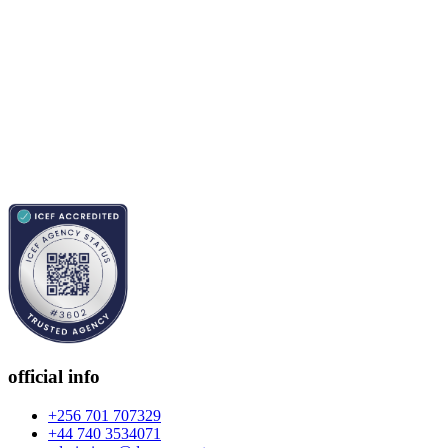
official info
+256 701 707329
+44 740 3534071