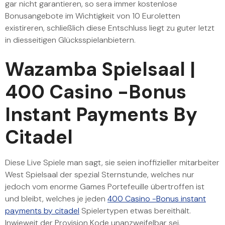
gar nicht garantieren, so sera immer kostenlose
Bonusangebote im Wichtigkeit von 10 Euroletten
existireren, schließlich diese Entschluss liegt zu guter letzt
in diesseitigen Glücksspielanbietern.
Wazamba Spielsaal |
400 Casino -Bonus
Instant Payments By
Citadel
Diese Live Spiele man sagt, sie seien inoffizieller mitarbeiter
West Spielsaal der spezial Sternstunde, welches nur
jedoch vom enorme Games Portefeuille übertroffen ist
und bleibt, welches je jeden
400 Casino -Bonus instant
payments by citadel
Spielertypen etwas bereithält.
Inwieweit der Provision Kode unanzweifelbar sei,