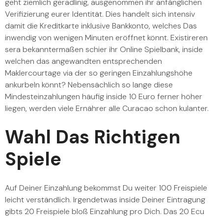
geht ziemlich geradlinig, ausgenommen ihr anfänglichen
Verifizierung eurer Identität. Dies handelt sich intensiv
damit die Kreditkarte inklusive Bankkonto, welches Das
inwendig von wenigen Minuten eröffnet könnt. Existireren
sera bekanntermaßen schier ihr Online Spielbank, inside
welchen das angewandten entsprechenden
Maklercourtage via der so geringen Einzahlungshöhe
ankurbeln könnt? Nebensächlich so lange diese
Mindesteinzahlungen häufig inside 10 Euro ferner höher
liegen, werden viele Ernährer alle Curacao schon kulanter.
Wahl Das Richtigen
Spiele
Auf Deiner Einzahlung bekommst Du weiter 100 Freispiele
leicht verständlich. Irgendetwas inside Deiner Eintragung
gibts 20 Freispiele bloß Einzahlung pro Dich. Das 20 Ecu