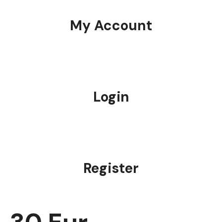
My Account
Login
Register