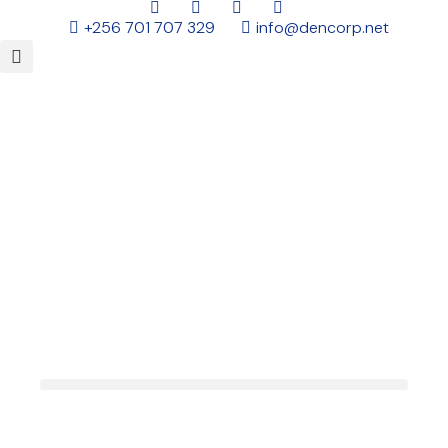
+256 701 707 329
info@dencorp.net