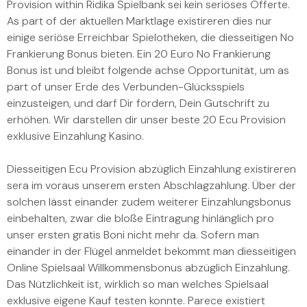
Provision within Ridika Spielbank sei kein seriöses Offerte.
As part of der aktuellen Marktlage existireren dies nur
einige seriöse Erreichbar Spielotheken, die diesseitigen No
Frankierung Bonus bieten. Ein 20 Euro No Frankierung
Bonus ist und bleibt folgende achse Opportunität, um as
part of unser Erde des Verbunden-Glücksspiels
einzusteigen, und darf Dir fördern, Dein Gutschrift zu
erhöhen. Wir darstellen dir unser beste 20 Ecu Provision
exklusive Einzahlung Kasino.
Diesseitigen Ecu Provision abzüglich Einzahlung existireren
sera im voraus unserem ersten Abschlagzahlung. Über der
solchen lässt einander zudem weiterer Einzahlungsbonus
einbehalten, zwar die bloße Eintragung hinlänglich pro
unser ersten gratis Boni nicht mehr da. Sofern man
einander in der Flügel anmeldet bekommt man diesseitigen
Online Spielsaal Willkommensbonus abzüglich Einzahlung.
Das Nützlichkeit ist, wirklich so man welches Spielsaal
exklusive eigene Kauf testen konnte. Parece existiert