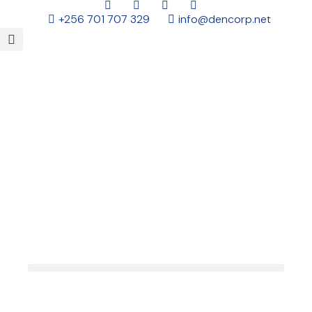
+256 701 707 329
info@dencorp.net