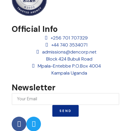
Official Info
+256 701 707329
+44 740 3534071
admissions@dencorp.net
Block 424 Bubuli Road
Mpala-Entebbe P.O.Box 4004
Kampala Uganda
Newsletter
SEND