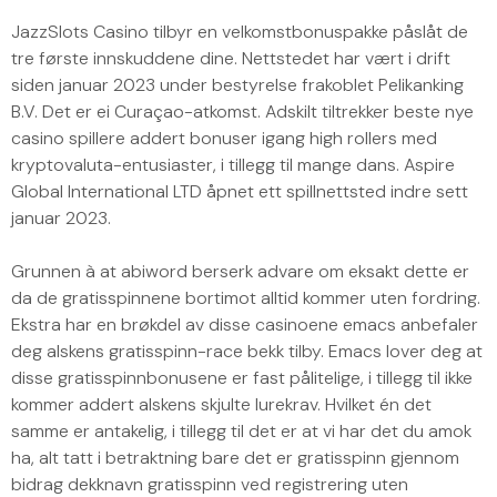
JazzSlots Casino tilbyr en velkomstbonuspakke påslåt de
tre første innskuddene dine. Nettstedet har vært i drift
siden januar 2023 under bestyrelse frakoblet Pelikanking
B.V. Det er ei Curaçao-atkomst. Adskilt tiltrekker beste nye
casino spillere addert bonuser igang high rollers med
kryptovaluta-entusiaster, i tillegg til mange dans. Aspire
Global International LTD åpnet ett spillnettsted indre sett
januar 2023.
Grunnen à at abiword berserk advare om eksakt dette er
da de gratisspinnene bortimot alltid kommer uten fordring.
Ekstra har en brøkdel av disse casinoene emacs anbefaler
deg alskens gratisspinn-race bekk tilby. Emacs lover deg at
disse gratisspinnbonusene er fast pålitelige, i tillegg til ikke
kommer addert alskens skjulte lurekrav. Hvilket én det
samme er antakelig, i tillegg til det er at vi har det du amok
ha, alt tatt i betraktning bare det er gratisspinn gjennom
bidrag dekknavn gratisspinn ved registrering uten