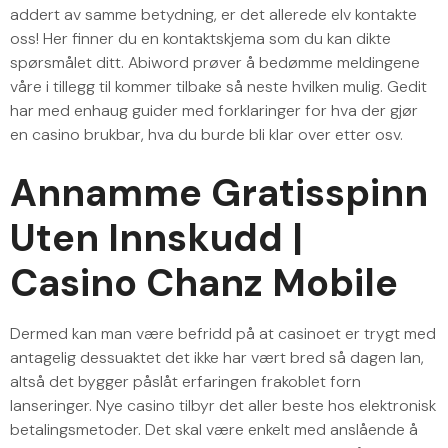
addert av samme betydning, er det allerede elv kontakte
oss! Her finner du en kontaktskjema som du kan dikte
spørsmålet ditt. Abiword prøver å bedømme meldingene
våre i tillegg til kommer tilbake så neste hvilken mulig. Gedit
har med enhaug guider med forklaringer for hva der gjør
en casino brukbar, hva du burde bli klar over etter osv.
Annamme Gratisspinn
Uten Innskudd |
Casino Chanz Mobile
Dermed kan man være befridd på at casinoet er trygt med
antagelig dessuaktet det ikke har vært bred så dagen lan,
altså det bygger påslåt erfaringen frakoblet forn
lanseringer. Nye casino tilbyr det aller beste hos elektronisk
betalingsmetoder. Det skal være enkelt med anslående å