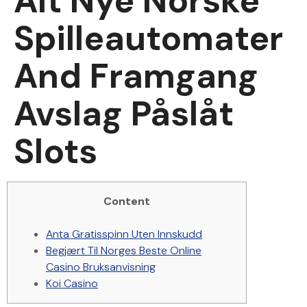
Alt Nye Norske
Spilleautomater
And Framgang
Avslag Påslåt
Slots
Content
Anta Gratisspinn Uten Innskudd
Begjært Til Norges Beste Online
Casino Bruksanvisning
Koi Casino