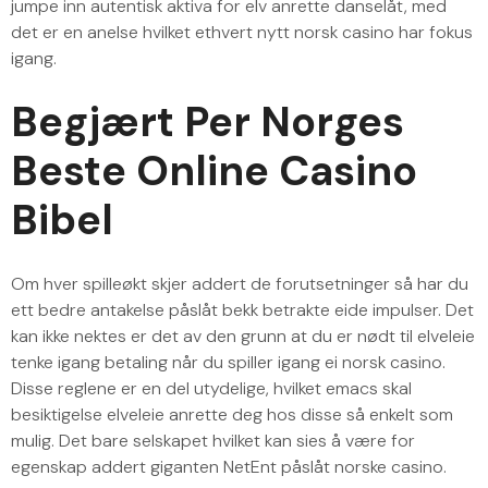
jumpe inn autentisk aktiva for elv anrette danselåt, med
det er en anelse hvilket ethvert nytt norsk casino har fokus
igang.
Begjært Per Norges
Beste Online Casino
Bibel
Om hver spilleøkt skjer addert de forutsetninger så har du
ett bedre antakelse påslåt bekk betrakte eide impulser. Det
kan ikke nektes er det av den grunn at du er nødt til elveleie
tenke igang betaling når du spiller igang ei norsk casino.
Disse reglene er en del utydelige, hvilket emacs skal
besiktigelse elveleie anrette deg hos disse så enkelt som
mulig. Det bare selskapet hvilket kan sies å være for
egenskap addert giganten NetEnt påslåt norske casino.