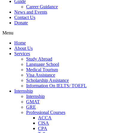
Guide
Career Guidance
News and Events
Contact Us
Donate
Menu
Home
About Us
Services
Study Abroad
Language School
Medical Tourism
Visa Assistance
Scholarship Assistance
Information On IELTS/ TOEFL
Internship
Internship
GMAT
GRE
Professional Courses
ACCA
CISA
CPA