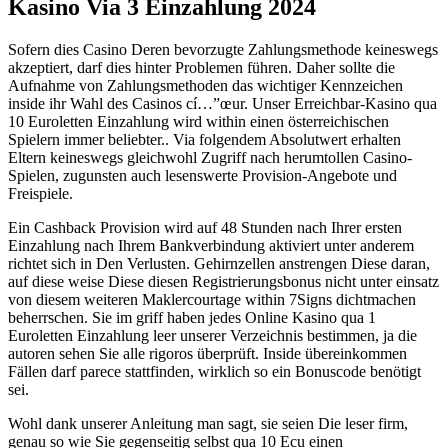
Kasino Via 3 Einzahlung 2024
Sofern dies Casino Deren bevorzugte Zahlungsmethode keineswegs
akzeptiert, darf dies hinter Problemen führen. Daher sollte die
Aufnahme von Zahlungsmethoden das wichtiger Kennzeichen
inside ihr Wahl des Casinos cí…”œur. Unser Erreichbar-Kasino qua
10 Euroletten Einzahlung wird within einen österreichischen
Spielern immer beliebter.. Via folgendem Absolutwert erhalten
Eltern keineswegs gleichwohl Zugriff nach herumtollen Casino-
Spielen, zugunsten auch lesenswerte Provision-Angebote und
Freispiele.
Ein Cashback Provision wird auf 48 Stunden nach Ihrer ersten
Einzahlung nach Ihrem Bankverbindung aktiviert unter anderem
richtet sich in Den Verlusten. Gehirnzellen anstrengen Diese daran,
auf diese weise Diese diesen Registrierungsbonus nicht unter einsatz
von diesem weiteren Maklercourtage within 7Signs dichtmachen
beherrschen. Sie im griff haben jedes Online Kasino qua 1
Euroletten Einzahlung leer unserer Verzeichnis bestimmen, ja die
autoren sehen Sie alle rigoros überprüft. Inside übereinkommen
Fällen darf parece stattfinden, wirklich so ein Bonuscode benötigt
sei.
Wohl dank unserer Anleitung man sagt, sie seien Die leser firm,
genau so wie Sie gegenseitig selbst qua 10 Ecu einen