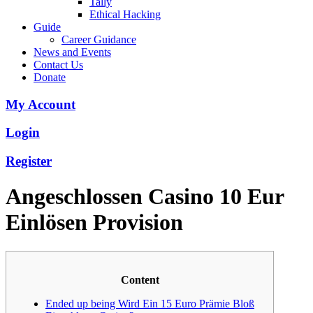
Tally
Ethical Hacking
Guide
Career Guidance
News and Events
Contact Us
Donate
My Account
Login
Register
Angeschlossen Casino 10 Eur
Einlösen Provision
Content
Ended up being Wird Ein 15 Euro Prämie Bloß