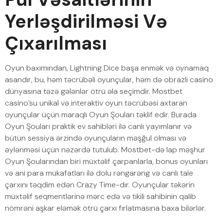
Yerləşdirilməsi Və
Çıxarılması
Oyun baxımından, Lightning Dice başa enmək və oynamaq
asandır, bu, həm təcrübəli oyunçular, həm də obrazli casino
dünyasına təzə gələnlər ötrü əla seçimdir. Mostbet
casino’su unikal və interaktiv oyun təcrübəsi axtaran
oyunçular üçün maraqlı Oyun Şouları təklif edir. Burada
Oyun Şouları praktik ev sahibləri ilə canlı yayımlanır və
bütün sessiya ərzində oyunçuların məşğul olması və
əylənməsi üçün nəzərdə tutulub. Mostbet-də lap məşhur
Oyun Şoularından biri müxtəlif çarpanlarla, bonus oyunları
və ani para mükafatları ilə dolu rəngarəng və canlı tale
çarxını təqdim edən Crazy Time-dır. Oyunçular təkərin
müxtəlif seqmentlərinə mərc edə və tikili sahibinin qalib
nömrəni aşkar eləmək ötrü çarxı fırlatmasına baxa bilərlər.