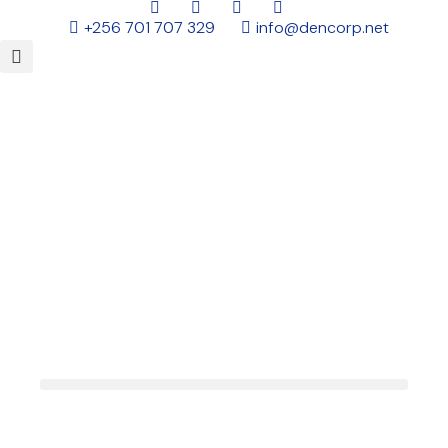
+256 701 707 329
info@dencorp.net