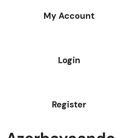
My Account
Login
Register