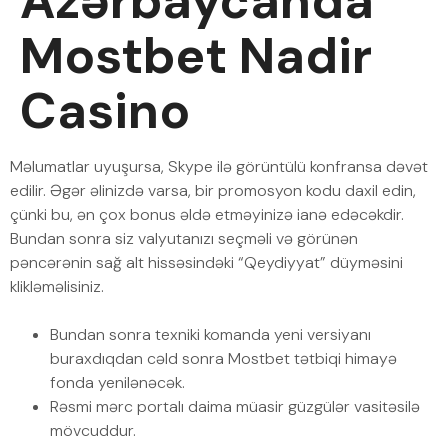
Azərbaycanda
Mostbet Nadir
Casino
Məlumatlar uyuşursa, Skype ilə görüntülü konfransa dəvət
edilir. Əgər əlinizdə varsa, bir promosyon kodu daxil edin,
çünki bu, ən çox bonus əldə etməyinizə ianə edəcəkdir.
Bundan sonra siz valyutanızı seçməli və görünən
pəncərənin sağ alt hissəsindəki “Qeydiyyat” düyməsini
klikləməlisiniz.
Bundan sonra texniki komanda yeni versiyanı
buraxdıqdan cəld sonra Mostbet tətbiqi himayə
fonda yenilənəcək.
Rəsmi mərc portalı daima müasir güzgülər vasitəsilə
mövcuddur.