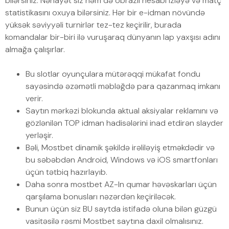
bilərsiniz. Nəhayət siz həm də obrazli hesabı izləyə və matç
statistikasını oxuya bilərsiniz. Hər bir e-idman növündə
yüksək səviyyəli turnirlər tez-tez keçirilir, burada
komandalar bir-biri ilə vuruşaraq dünyanın lap yaxşısı adını
almağa çalışırlar.
Bu slotlar oyunçulara mütərəqqi mükafat fondu
sayəsində əzəmətli məbləğdə para qazanmaq imkanı
verir.
Saytın mərkəzi blokunda aktual aksiyalar reklamını və
gözlənilən TOP idman hadisələrini inad etdirən slayder
yerləşir.
Bəli, Mostbet dinamik şəkildə irəliləyiş etməkdədir və
bu səbəbdən Android, Windows və iOS smartfonları
üçün tətbiq hazırlayıb.
Daha sonra mostbet AZ-In qumar həvəskarları üçün
qarşılama bonusları nəzərdən keçiriləcək.
Bunun üçün siz BU saytda istifadə oluna bilən güzgü
vasitəsilə rəsmi Mostbet saytına daxil olmalısınız.