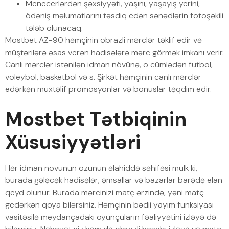
Menecerlərdən şəxsiyyəti, yaşını, yaşayış yerini,
ödəniş məlumatlarını təsdiq edən sənədlərin fotoşəkili
tələb olunacaq.
Mostbet AZ-90 həmçinin obrazli mərclər təklif edir və
müştərilərə əsas verən hadisələrə mərc görmək imkanı verir.
Canlı mərclər istənilən idman növünə, o cümlədən futbol,
voleybol, basketbol və s. Şirkət həmçinin canlı mərclər
edərkən müxtəlif promosyonlar və bonuslar təqdim edir.
Mostbet Tətbiqinin
Xüsusiyyətləri
Hər idman növünün özünün əlahiddə səhifəsi mülk ki,
burada gələcək hadisələr, əmsallar və bazarlar barədə elan
qeyd olunur. Burada mərcinizi matç ərzində, yəni matç
gedərkən qoya bilərsiniz. Həmçinin bədii yayım funksiyası
vasitəsilə meydançadakı oyunçuların fəaliyyətini izləyə də