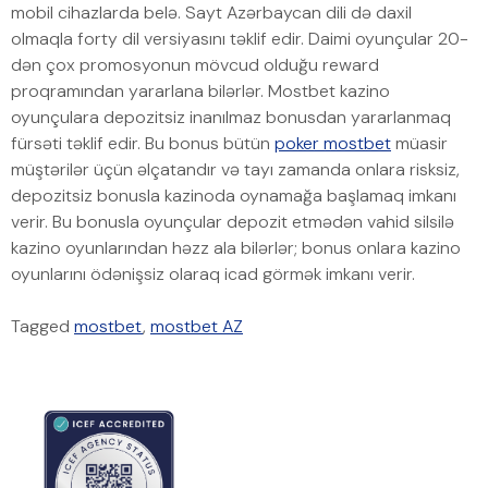
mobil cihazlarda belə. Sayt Azərbaycan dili də daxil
olmaqla forty dil versiyasını təklif edir. Daimi oyunçular 20-
dən çox promosyonun mövcud olduğu reward
proqramından yararlana bilərlər. Mostbet kazino
oyunçulara depozitsiz inanılmaz bonusdan yararlanmaq
fürsəti təklif edir. Bu bonus bütün
poker mostbet
müasir
müştərilər üçün əlçatandır və tayı zamanda onlara risksiz,
depozitsiz bonusla kazinoda oynamağa başlamaq imkanı
verir. Bu bonusla oyunçular depozit etmədən vahid silsilə
kazino oyunlarından həzz ala bilərlər; bonus onlara kazino
oyunlarını ödənişsiz olaraq icad görmək imkanı verir.
Tagged
mostbet
,
mostbet AZ