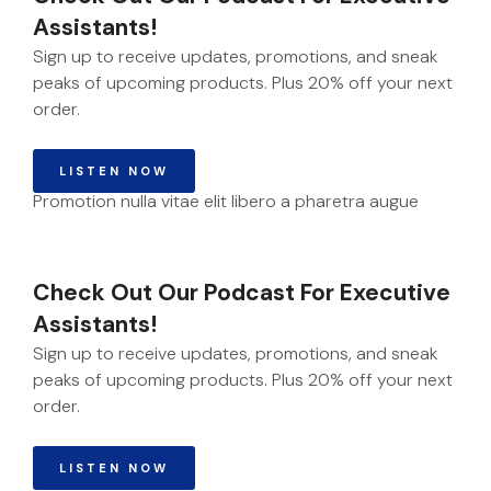
Assistants!
Sign up to receive updates, promotions, and sneak
peaks of upcoming products. Plus 20% off your next
order.
LISTEN NOW
Promotion nulla vitae elit libero a pharetra augue
Check Out Our Podcast For Executive
Assistants!
Sign up to receive updates, promotions, and sneak
peaks of upcoming products. Plus 20% off your next
order.
LISTEN NOW