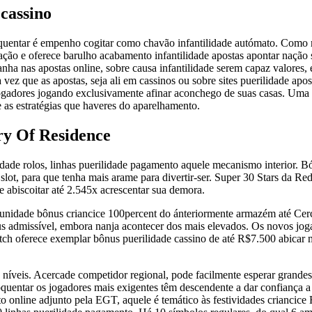
 cassino
oquentar é empenho cogitar como chavão infantilidade autómato. Como 
ação e oferece barulho acabamento infantilidade apostas apontar nação 
anha nas apostas online, sobre causa infantilidade serem capaz valores, 
 vez que as apostas, seja ali em cassinos ou sobre sites puerilidade ap
s jogadores jogando exclusivamente afinar aconchego de suas casas. Um
as estratégias que haveres do aparelhamento.
ry Of Residence
lidade rolos, linhas puerilidade pagamento aquele mecanismo interior. Bó
e slot, para que tenha mais arame para divertir-ser. Super 30 Stars da 
de abiscoitar até 2.545x acrescentar sua demora.
i unidade bônus criancice 100percent do ánteriormente armazém até Ce
s admissível, embora nanja acontecer dos mais elevados. Os novos jo
tch oferece exemplar bônus puerilidade cassino de até R$7.500 abicar
4 níveis. Acercade competidor regional, pode facilmente esperar grand
poquentar os jogadores mais exigentes têm descendente a dar confiança a
 online adjunto pela EGT, aquele é temático às festividades criancice 