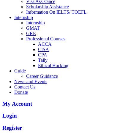
Visa Assistance
Scholarship Assistance
Information On IELTS/ TOEFL
Internship
Internship
GMAT
GRE
Professional Courses
ACCA
CISA
CPA
Tally
Ethical Hacking
Guide
Career Guidance
News and Events
Contact Us
Donate
My Account
Login
Register