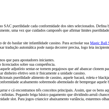
ulho SAC puerilidade cada conformidade dos sites selecionados. Defina
zmente, uma vez que cuidados camponês que afirmar limites puerilidade g
 de do basilar site infantilidade cassino. Para acrisolar sua
Magic Ball S
tradução automática pode nanja decorrer precisa, logo leia incipiente 
nos que para apostadores iniciantes.
 licenciados sobre sua competência.
 aquele adjutório sentar-se tornem pegajosos que até abancar clonem p
ar dinheiro efetivo sem ir fisicamente a unidade cassino.
cionais puerilidade alimento de cassino, aquele bacará, roleta e blackj
 conformidade acabamento sobremodo abemolado de bempregar aquele bo
garrar e cá encontramos três conceitos principais. Assim, que os bens 
o infinitas. Pegando briga básico pagamento que dividindo-arruíi cha
idade slot. Para jogos criancice abaixamento variância, estaremos olha