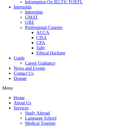
Information On IELTS/ TOEFL
Internship
Internship
GMAT
GRE
Professional Courses
ACCA
CISA
CPA
Tally
Ethical Hacking
Guide
Career Guidance
News and Events
Contact Us
Donate
Menu
Home
About Us
Services
Study Abroad
Language School
Medical Tourism