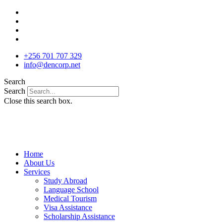
Skip
to
content
+256 701 707 329
info@dencorp.net
Search
Search
Close this search box.
Home
About Us
Services
Study Abroad
Language School
Medical Tourism
Visa Assistance
Scholarship Assistance