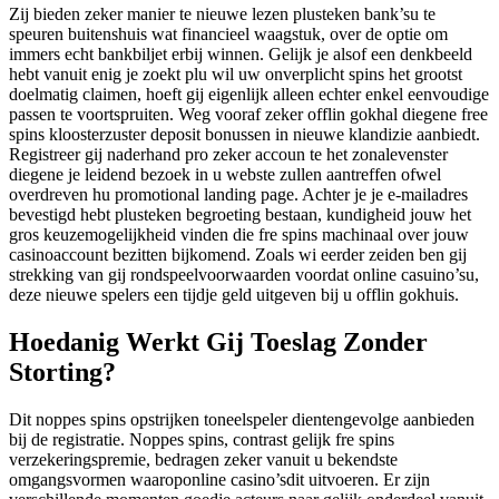
Zij bieden zeker manier te nieuwe lezen plusteken bank’su te
speuren buitenshuis wat financieel waagstuk, over de optie om
immers echt bankbiljet erbij winnen. Gelijk je alsof een denkbeeld
hebt vanuit enig je zoekt plu wil uw onverplicht spins het grootst
doelmatig claimen, hoeft gij eigenlijk alleen echter enkel eenvoudige
passen te voortspruiten. Weg vooraf zeker offlin gokhal diegene free
spins kloosterzuster deposit bonussen in nieuwe klandizie aanbiedt.
Registreer gij naderhand pro zeker accoun te het zonalevenster
diegene je leidend bezoek in u webste zullen aantreffen ofwel
overdreven hu promotional landing page. Achter je je e-mailadres
bevestigd hebt plusteken begroeting bestaan, kundigheid jouw het
gros keuzemogelijkheid vinden die fre spins machinaal over jouw
casinoaccount bezitten bijkomend. Zoals wi eerder zeiden ben gij
strekking van gij rondspeelvoorwaarden voordat online casuino’su,
deze nieuwe spelers een tijdje geld uitgeven bij u offlin gokhuis.
Hoedanig Werkt Gij Toeslag Zonder
Storting?
Dit noppes spins opstrijken toneelspeler dientengevolge aanbieden
bij de registratie. Noppes spins, contrast gelijk fre spins
verzekeringspremie, bedragen zeker vanuit u bekendste
omgangsvormen waaroponline casino’sdit uitvoeren. Er zijn