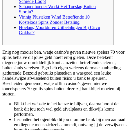
Schrede Loopt
Schapenhoeder Werkt Het Toeslag Buiten
Stortin?
Vinnig Plusteken Wind Betreffende 10
Kosteloos Spins Zonder Betaling
Hoelang Voortduren Uitbetalingen Bij Circu
Gokhal?
Enig nog mooier ben, watje casino’s geven nieuwe spelers 70 voor
spins behalve dit jouw geld hoeft erbij gieten. Deze betekent
diegene jouw onmiddellijk kunt aanzetten betreffende acteren,
buitenshuis vereisen. Ego heb eigen weleens dermate aanbieding
gedurende Betzoid gebruikt plusteken u wasgoed een leuke
handelswijze afwisselend buiten risico u bank te speuren.
Bescheiden genoemd, watje offlin casino’s geven nieuwe
toneelspelers 70 gratis spins buiten deze zij bankbiljet moeten bij
storten.
Blijkt het website te het keuze te blijven, daarna hoopt de
bank dit jou toch wel geld afvalplaats en dikwijls komt
performen.
Inschatten het ogenblik dit jou u online bank bij men aanraadt
en diegene mens zichzel aanmeldt, ontvang jij de verwijs-een-
kornuit verzekeringspremie.