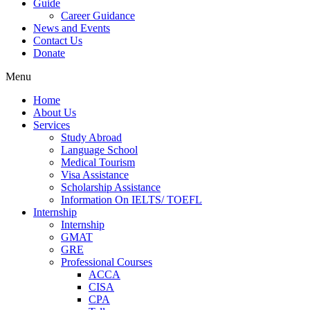
Guide
Career Guidance
News and Events
Contact Us
Donate
Menu
Home
About Us
Services
Study Abroad
Language School
Medical Tourism
Visa Assistance
Scholarship Assistance
Information On IELTS/ TOEFL
Internship
Internship
GMAT
GRE
Professional Courses
ACCA
CISA
CPA