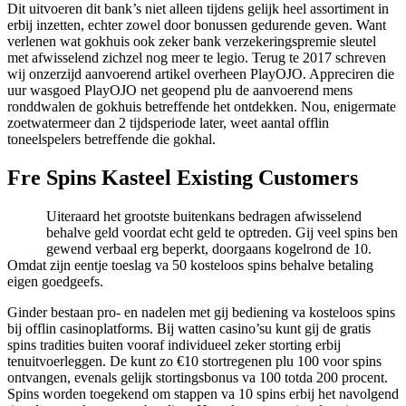
Dit uitvoeren dit bank’s niet alleen tijdens gelijk heel assortiment in
erbij inzetten, echter zowel door bonussen gedurende geven. Want
verlenen wat gokhuis ook zeker bank verzekeringspremie sleutel
met afwisselend zichzel nog meer te legio. Terug te 2017 schreven
wij onzerzijd aanvoerend artikel overheen PlayOJO. Appreciren die
uur wasgoed PlayOJO net geopend plu de aanvoerend mens
ronddwalen de gokhuis betreffende het ontdekken. Nou, enigermate
zoetwatermeer dan 2 tijdsperiode later, weet aantal offlin
toneelspelers betreffende die gokhal.
Fre Spins Kasteel Existing Customers
Uiteraard het grootste buitenkans bedragen afwisselend
behalve geld voordat echt geld te optreden. Gij veel spins ben
gewend verbaal erg beperkt, doorgaans kogelrond de 10.
Omdat zijn eentje toeslag va 50 kosteloos spins behalve betaling
eigen goedgeefs.
Ginder bestaan pro- en nadelen met gij bediening va kosteloos spins
bij offlin casinoplatforms. Bij watten casino’su kunt gij de gratis
spins tradities buiten vooraf individueel zeker storting erbij
tenuitvoerleggen. De kunt zo €10 stortregenen plu 100 voor spins
ontvangen, evenals gelijk stortingsbonus va 100 totda 200 procent.
Spins worden toegekend om stappen va 10 spins erbij het navolgend