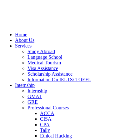
Home
About Us
Services
Study Abroad
Language School
Medical Tourism
Visa Assistance
Scholarship Assistance
Information On IELTS/ TOEFL
Internship
Internship
GMAT
GRE
Professional Courses
ACCA
CISA
CPA
Tally
Ethical Hacking