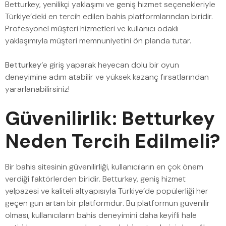
Betturkey, yenilikçi yaklaşımı ve geniş hizmet seçenekleriyle
Türkiye’deki en tercih edilen bahis platformlarından biridir.
Profesyonel müşteri hizmetleri ve kullanıcı odaklı
yaklaşımıyla müşteri memnuniyetini ön planda tutar.
Betturkey
‘e giriş yaparak heyecan dolu bir oyun
deneyimine adım atabilir ve yüksek kazanç fırsatlarından
yararlanabilirsiniz!
Güvenilirlik: Betturkey
Neden Tercih Edilmeli?
Bir bahis sitesinin güvenilirliği, kullanıcıların en çok önem
verdiği faktörlerden biridir. Betturkey, geniş hizmet
yelpazesi ve kaliteli altyapısıyla Türkiye’de popülerliği her
geçen gün artan bir platformdur. Bu platformun güvenilir
olması, kullanıcıların bahis deneyimini daha keyifli hale