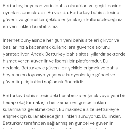
Betturkey, heyecan verici bahis olanakları ve çeşitli casino
oyunları sunmaktadır. Bu yazıda, Betturkey bahis sitesine
güvenli ve güncel bir şekilde erişmek için kullanabileceğiniz
en yeni linkleri bulabilirsiniz.
İnternet dünyasında her gün yeni bahis siteleri çıkıyor ve
bazıları hızla kapanarak kullanıcılara güvence sorunu
yaratabiliyor. Ancak, Betturkey bahis sitesi yıllardır sektörde
hizmet veren güvenilir ve lisanslı bir platformdur. Bu
nedenle, Betturkey’e güvenli bir şekilde erişmek ve bahis
heyecanını doyasıya yaşamak isteyenler için güncel ve
güvenilir giriş linkleri sağlamak önemlidir.
Betturkey bahis sitesindeki hesabınıza erişmek veya yeni bir
hesap oluşturmak için her zaman en güncel linkleri
kullanmanız gerekmektedir. Bu makalede size Betturkey’e
erişmek için kullanabileceğiniz linkleri sunuyoruz. Bu linkler,
Betturkey tarafından sağlanmış en güncel ve güvenilir