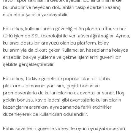
favori spor takımlarını destekleyebilir, iddialı tahminlerde
bulunabilir ve heyecan dolu anları takip ederken kazanç
elde etme şansını yakalayabilir.
Betturkey, kullanıcılarının güvenliğini ön planda tutar ve her
türlü işlemde SSL teknolojisi ile veri güvenliğini sağlar. Ayrıca,
kullanıcı dostu bir arayüzü olan bu platform, kolay
kullanımıyla da dikkat çeker. Kullanıcılar, hesaplarına kolayca
erişebilir, bakiye yükleme ve çekme işlemlerini güvenli bir
şekilde gerçekleştirebilir.
Betturkey, Türkiye genelinde popüler olan bir bahis
platformu olmasının yanı sıra, çeşitli bonus ve
promosyonlarla da kullanıcılarına ek avantajlar sunar. Hoş
geldin bonusu, kayıp iadesi gibi avantajlarla kullanıcıların
kazançlarını artırırken, aynı zamanda farklı etkinlikler
düzenleyerek de kullanıcıları ödüllendirir.
Bahis severlerin güvenle ve keyifle oyun oynayabilecekleri