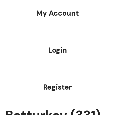
My Account
Login
Register