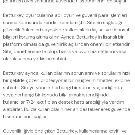
getirirken aynı zamanda güvende hissetmelerini de sağlar.
Betturkey, oyuncularına adil oyun ve güvenli para işlemleri
sunma konusunda kendini kanıtlamıştır. Sitenin sağladığı
güvenlik önlemleri sayesinde kullanıcıların kişisel ve finansal
bilgileri koruma altına alınır. Ayrıca, Betturkey’in lisanslı bir
platform olması da güvenilirlik açısından önemli bir etkendir.
Site, denetlenmekte olup, bahis ve oyun hizmetlerini yasal
olarak sunma yetkisine sahiptir.
Betturkey ayrıca, kullanıcılarının sorunlarını ve sorularını hızlı
bir şekilde çözen profesyonel bir müşteri hizmetleri ekibine
sahiptir. Siteye yönelik herhangi bir sorun yaşandığında
veya herhangi bir konuda bilgi almak istendiğinde,
kullanıcılar 7/24 aktif olan destek hattı aracılığıyla yardım
alabilirler. Bu da kullanıcıların her an desteklenerek güvende
hissetmelerini sağlar.
Güvenilirliğiyle öne çıkan Betturkey, kullanıcılarına keyifli ve