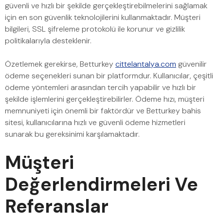
güvenli ve hızlı bir şekilde gerçekleştirebilmelerini sağlamak
için en son güvenlik teknolojilerini kullanmaktadır. Müşteri
bilgileri, SSL şifreleme protokolü ile korunur ve gizlilik
politikalarıyla desteklenir.
Özetlemek gerekirse, Betturkey
cittelantalya.com
güvenilir
ödeme seçenekleri sunan bir platformdur. Kullanıcılar, çeşitli
ödeme yöntemleri arasından tercih yapabilir ve hızlı bir
şekilde işlemlerini gerçekleştirebilirler. Ödeme hızı, müşteri
memnuniyeti için önemli bir faktördür ve Betturkey bahis
sitesi, kullanıcılarına hızlı ve güvenli ödeme hizmetleri
sunarak bu gereksinimi karşılamaktadır.
Müşteri
Değerlendirmeleri Ve
Referanslar