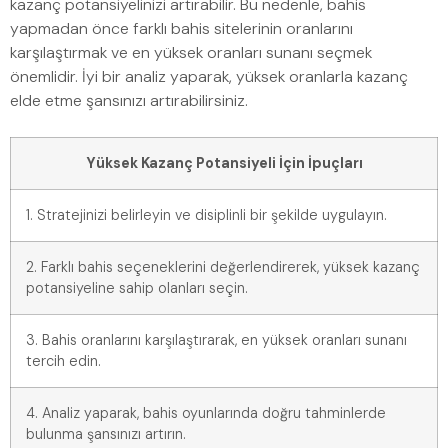
kazanç potansiyelinizi artırabilir. Bu nedenle, bahis
yapmadan önce farklı bahis sitelerinin oranlarını
karşılaştırmak ve en yüksek oranları sunanı seçmek
önemlidir. İyi bir analiz yaparak, yüksek oranlarla kazanç
elde etme şansınızı artırabilirsiniz.
Yüksek Kazanç Potansiyeli İçin İpuçları
1. Stratejinizi belirleyin ve disiplinli bir şekilde uygulayın.
2. Farklı bahis seçeneklerini değerlendirerek, yüksek kazanç
potansiyeline sahip olanları seçin.
3. Bahis oranlarını karşılaştırarak, en yüksek oranları sunanı
tercih edin.
4. Analiz yaparak, bahis oyunlarında doğru tahminlerde
bulunma şansınızı artırın.