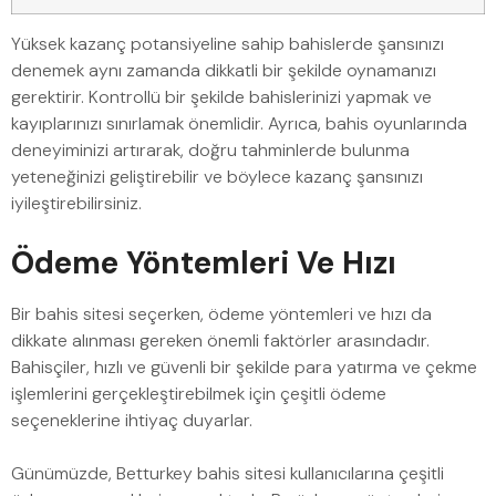
Yüksek kazanç potansiyeline sahip bahislerde şansınızı
denemek aynı zamanda dikkatli bir şekilde oynamanızı
gerektirir. Kontrollü bir şekilde bahislerinizi yapmak ve
kayıplarınızı sınırlamak önemlidir. Ayrıca, bahis oyunlarında
deneyiminizi artırarak, doğru tahminlerde bulunma
yeteneğinizi geliştirebilir ve böylece kazanç şansınızı
iyileştirebilirsiniz.
Ödeme Yöntemleri Ve Hızı
Bir bahis sitesi seçerken, ödeme yöntemleri ve hızı da
dikkate alınması gereken önemli faktörler arasındadır.
Bahisçiler, hızlı ve güvenli bir şekilde para yatırma ve çekme
işlemlerini gerçekleştirebilmek için çeşitli ödeme
seçeneklerine ihtiyaç duyarlar.
Günümüzde, Betturkey bahis sitesi kullanıcılarına çeşitli