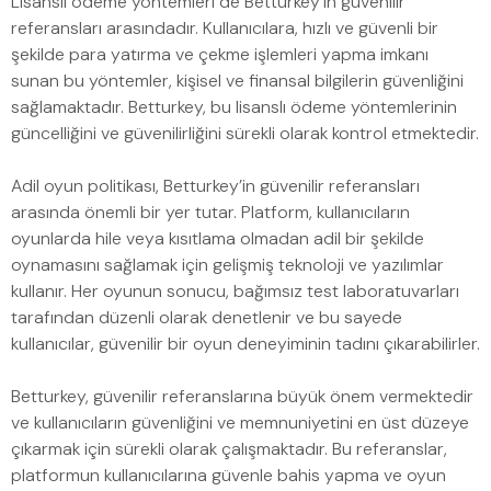
Lisanslı ödeme yöntemleri de Betturkey’in güvenilir
referansları arasındadır. Kullanıcılara, hızlı ve güvenli bir
şekilde para yatırma ve çekme işlemleri yapma imkanı
sunan bu yöntemler, kişisel ve finansal bilgilerin güvenliğini
sağlamaktadır. Betturkey, bu lisanslı ödeme yöntemlerinin
güncelliğini ve güvenilirliğini sürekli olarak kontrol etmektedir.
Adil oyun politikası, Betturkey’in güvenilir referansları
arasında önemli bir yer tutar. Platform, kullanıcıların
oyunlarda hile veya kısıtlama olmadan adil bir şekilde
oynamasını sağlamak için gelişmiş teknoloji ve yazılımlar
kullanır. Her oyunun sonucu, bağımsız test laboratuvarları
tarafından düzenli olarak denetlenir ve bu sayede
kullanıcılar, güvenilir bir oyun deneyiminin tadını çıkarabilirler.
Betturkey, güvenilir referanslarına büyük önem vermektedir
ve kullanıcıların güvenliğini ve memnuniyetini en üst düzeye
çıkarmak için sürekli olarak çalışmaktadır. Bu referanslar,
platformun kullanıcılarına güvenle bahis yapma ve oyun