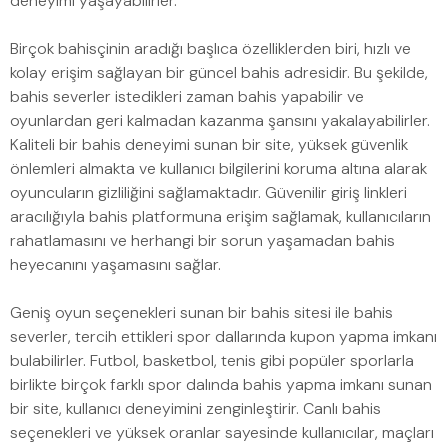
deneyimi yaşayabilirler.
Birçok bahisçinin aradığı başlıca özelliklerden biri, hızlı ve
kolay erişim sağlayan bir güncel bahis adresidir. Bu şekilde,
bahis severler istedikleri zaman bahis yapabilir ve
oyunlardan geri kalmadan kazanma şansını yakalayabilirler.
Kaliteli bir bahis deneyimi sunan bir site, yüksek güvenlik
önlemleri almakta ve kullanıcı bilgilerini koruma altına alarak
oyuncuların gizliliğini sağlamaktadır. Güvenilir giriş linkleri
aracılığıyla bahis platformuna erişim sağlamak, kullanıcıların
rahatlamasını ve herhangi bir sorun yaşamadan bahis
heyecanını yaşamasını sağlar.
Geniş oyun seçenekleri sunan bir bahis sitesi ile bahis
severler, tercih ettikleri spor dallarında kupon yapma imkanı
bulabilirler. Futbol, basketbol, tenis gibi popüler sporlarla
birlikte birçok farklı spor dalında bahis yapma imkanı sunan
bir site, kullanıcı deneyimini zenginleştirir. Canlı bahis
seçenekleri ve yüksek oranlar sayesinde kullanıcılar, maçları