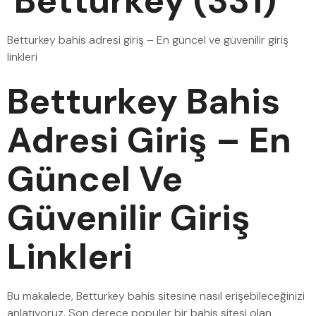
Betturkey (331)
Betturkey bahis adresi giriş – En güncel ve güvenilir giriş
linkleri
Betturkey Bahis
Adresi Giriş – En
Güncel Ve
Güvenilir Giriş
Linkleri
Bu makalede, Betturkey bahis sitesine nasıl erişebileceğinizi
anlatıyoruz. Son derece popüler bir bahis sitesi olan