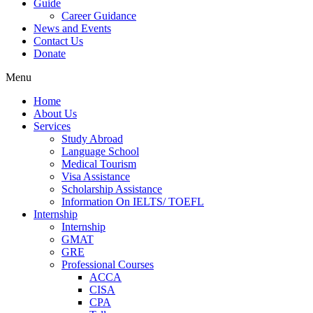
Guide
Career Guidance
News and Events
Contact Us
Donate
Menu
Home
About Us
Services
Study Abroad
Language School
Medical Tourism
Visa Assistance
Scholarship Assistance
Information On IELTS/ TOEFL
Internship
Internship
GMAT
GRE
Professional Courses
ACCA
CISA
CPA