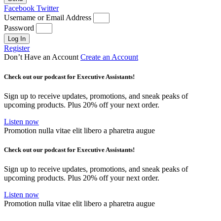
Facebook
Twitter
Username or Email Address
Password
Log In
Register
Don’t Have an Account
Create an Account
Check out our podcast for Executive Assistants!
Sign up to receive updates, promotions, and sneak peaks of
upcoming products. Plus 20% off your next order.
Listen now
Promotion nulla vitae elit libero a pharetra augue
Check out our podcast for Executive Assistants!
Sign up to receive updates, promotions, and sneak peaks of
upcoming products. Plus 20% off your next order.
Listen now
Promotion nulla vitae elit libero a pharetra augue