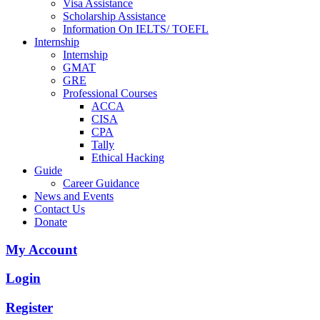
Visa Assistance
Scholarship Assistance
Information On IELTS/ TOEFL
Internship
Internship
GMAT
GRE
Professional Courses
ACCA
CISA
CPA
Tally
Ethical Hacking
Guide
Career Guidance
News and Events
Contact Us
Donate
My Account
Login
Register