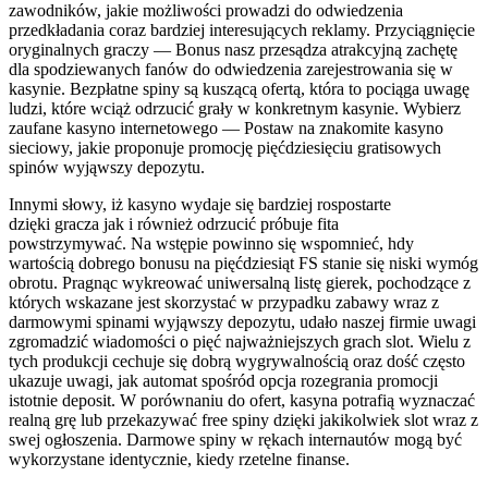
zawodników, jakie możliwości prowadzi do odwiedzenia
przedkładania coraz bardziej interesujących reklamy. Przyciągnięcie
oryginalnych graczy — Bonus nasz przesądza atrakcyjną zachętę
dla spodziewanych fanów do odwiedzenia zarejestrowania się w
kasynie. Bezpłatne spiny są kuszącą ofertą, która to pociąga uwagę
ludzi, które wciąż odrzucić grały w konkretnym kasynie. Wybierz
zaufane kasyno internetowego — Postaw na znakomite kasyno
sieciowy, jakie proponuje promocję pięćdziesięciu gratisowych
spinów wyjąwszy depozytu.
Innymi słowy, iż kasyno wydaje się bardziej rospostarte
dzięki gracza jak i również odrzucić próbuje fita
powstrzymywać. Na wstępie powinno się wspomnieć, hdy
wartością dobrego bonusu na pięćdziesiąt FS stanie się niski wymóg
obrotu. Pragnąc wykreować uniwersalną listę gierek, pochodzące z
których wskazane jest skorzystać w przypadku zabawy wraz z
darmowymi spinami wyjąwszy depozytu, udało naszej firmie uwagi
zgromadzić wiadomości o pięć najważniejszych grach slot. Wielu z
tych produkcji cechuje się dobrą wygrywalnością oraz dość często
ukazuje uwagi, jak automat spośród opcja rozegrania promocji
istotnie deposit. W porównaniu do ofert, kasyna potrafią wyznaczać
realną grę lub przekazywać free spiny dzięki jakikolwiek slot wraz z
swej ogłoszenia. Darmowe spiny w rękach internautów mogą być
wykorzystane identycznie, kiedy rzetelne finanse.