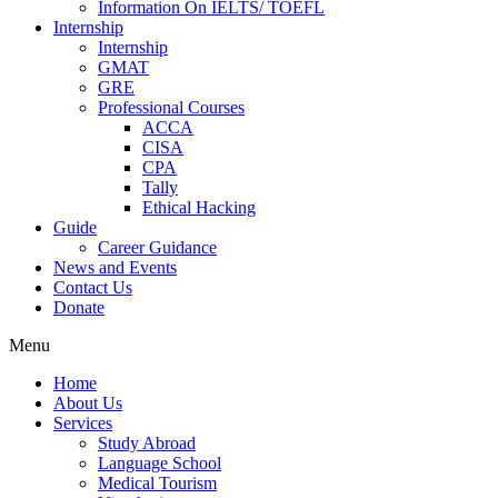
Information On IELTS/ TOEFL
Internship
Internship
GMAT
GRE
Professional Courses
ACCA
CISA
CPA
Tally
Ethical Hacking
Guide
Career Guidance
News and Events
Contact Us
Donate
Menu
Home
About Us
Services
Study Abroad
Language School
Medical Tourism