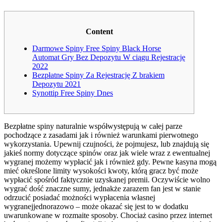
Content
Darmowe Spiny Free Spiny Black Horse
Automat Gry Bez Depozytu W ciągu Rejestrację
2022
Bezpłatne Spiny Za Rejestrację Z brakiem
Depozytu 2021
Synottip Free Spiny Dnes
Bezpłatne spiny naturalnie współwystępują w całej parze
pochodzące z zasadami jak i również warunkami pierwotnego
wykorzystania. Upewnij czujności, że pojmujesz, lub znajdują się
jakieś normy dotyczące spinów oraz jak wiele wraz z ewentualnej
wygranej możemy wypłacić jak i również gdy. Pewne kasyna mogą
mieć określone limity wysokości kwoty, którą gracz być może
wypłacić spośród faktycznie uzyskanej premii.
Oczywiście wolno
wygrać dość znaczne sumy, jednakże zarazem fan jest w stanie
odrzucić posiadać możności wypłacenia własnej
wygranejjednorazowo – może okazać się jest to w dodatku
uwarunkowane w rozmaite sposoby. Chociaż casino przez internet