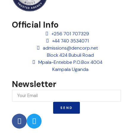
Official Info
+256 701 707329
+44 740 3534071
admissions@dencorp.net
Block 424 Bubuli Road
Mpala-Entebbe P.O.Box 4004
Kampala Uganda
Newsletter
SEND