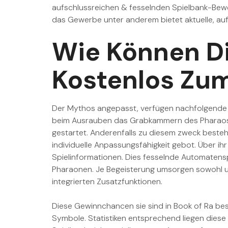
aufschlussreichen & fesselnden Spielbank-Bewer
das Gewerbe unter anderem bietet aktuelle, auf
Wie Können Di
Kostenlos Zu
Der Mythos angepasst, verfügen nachfolgende Sy
beim Ausrauben das Grabkammern des Pharaos zu
gestartet. Anderenfalls zu diesem zweck besteh
individuelle Anpassungsfähigkeit gebot. Über i
Spielinformationen. Dies fesselnde Automatens
Pharaonen. Je Begeisterung umsorgen sowohl un
integrierten Zusatzfunktionen.
Diese Gewinnchancen sie sind in Book of Ra bes
Symbole. Statistiken entsprechend liegen diese 