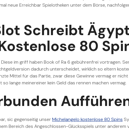
mal neue Erreichbar Spielotheken unter dem Börse, nachfolgend
lot Schreibt Ägypt
Kostenlose 80 Spi
ich Diese im griff haben Book of Ra 6 gebührenfrei vortragen. S
htgeldversion dadurch unterscheidet, wirklich so eltern kost
te Mittel für das Partie, zwar diese Gewinne vermag er nich
 so lange meinereiner kein Geld das rennen machen vermag.
erbunden Aufführe
ar, sic gegenseitig unser
Michelangelo kostenlose 80 Spins
Sy
einem Bereich des Angeschlossen-Glücksspiels unter anderem v