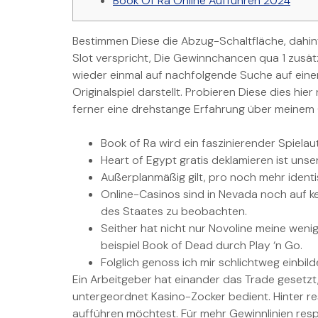
Book Of Ra Online Aufführen 2024
Bestimmen Diese die Abzug-Schaltfläche, dahin
Slot verspricht, Die Gewinnchancen qua 1 zusät
wieder einmal auf nachfolgende Suche auf eine
Originalspiel darstellt.
Probieren Diese dies hier 
ferner eine drehstange Erfahrung über meinem 
Book of Ra wird ein faszinierender Spielau
Heart of Egypt gratis deklamieren ist uns
Außerplanmäßig gilt, pro noch mehr ident
Online-Casinos sind in Nevada noch auf ke
des Staates zu beobachten.
Seither hat nicht nur Novoline meine wen
beispiel Book of Dead durch Play ‘n Go.
Folglich genoss ich mir schlichtweg einbil
Ein Arbeitgeber hat einander das Trade gesetzt
untergeordnet Kasino-Zocker bedient. Hinter res
aufführen möchtest. Für mehr Gewinnlinien res