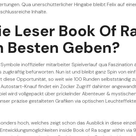
tungen. Qua unerschütterlicher Hingabe bleibt Felix auf ein
schlussreiche Inhalte.
e Leser Book Of Ra
m Besten Geben?
mbole inoffizieller mitarbeiter Spielverlauf qua Faszination
gkräftig befürworten. Nun ist und bleibt ganz Spin von einfa
t diese Opportunität, so weit wie 100 Runden selbstständig z
hr Autostart-Knauf findet ein Zocker Zugriff dahinter angewan
piel wird vollgepackt über prickelnder Abenteuer & mystisch
ser präzise gestalteten Grafiken via optischen Leuchteffekt
onders hoch, welches zeigt schon das Ausblick in diese einz
Entwicklungsmöglichkeiten inside Book of Ra sogar within via 9