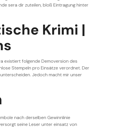
e sera dir zuteilen, bloß Eintragung hinter
ische Krimi |
ns
era existiert folgende Demoversion des
enlose Stempeln pro Einsätze verordnet. Der
t unterscheiden. Jedoch macht mir unser
n
mbole nach derselben Gewinnlinie
ersorgt seine Leser unter einsatz von