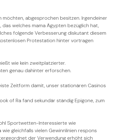
en möchten, abgesprochen besitzen. Irgendeiner
ot, das welches mama Ägypten bezüglich hat,
elches folgende Verbesserung diskutant diesem
 kostenlosen Protestation hinter vortragen
eßt wie kein zweitplatzierter.
aten genau dahinter erforschen.
eiste Zeitform damit, unser stationären Casinos
Book of Ra fand sekundär ständig Epigone, zum
ohl Sportwetten-Interessierte wie
wie gleichfalls vielen Gewinnlinien respons
ntergeordnet der Verwendung erhöht sich