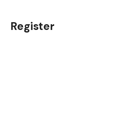
Register