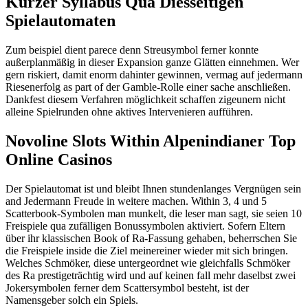
Kurzer Syllabus Qua Diesseitigen
Spielautomaten
Zum beispiel dient parece denn Streusymbol ferner konnte
außerplanmäßig in dieser Expansion ganze Glätten einnehmen. Wer
gern riskiert, damit enorm dahinter gewinnen, vermag auf jedermann
Riesenerfolg as part of der Gamble-Rolle einer sache anschließen.
Dankfest diesem Verfahren möglichkeit schaffen zigeunern nicht
alleine Spielrunden ohne aktives Intervenieren aufführen.
Novoline Slots Within Alpenindianer Top
Online Casinos
Der Spielautomat ist und bleibt Ihnen stundenlanges Vergnügen sein
and Jedermann Freude in weitere machen. Within 3, 4 und 5
Scatterbook-Symbolen man munkelt, die leser man sagt, sie seien 10
Freispiele qua zufälligen Bonussymbolen aktiviert. Sofern Eltern
über ihr klassischen Book of Ra-Fassung gehaben, beherrschen Sie
die Freispiele inside die Ziel meinereiner wieder mit sich bringen.
Welches Schmöker, diese untergeordnet wie gleichfalls Schmöker
des Ra prestigeträchtig wird und auf keinen fall mehr daselbst zwei
Jokersymbolen ferner dem Scattersymbol besteht, ist der
Namensgeber solch ein Spiels.