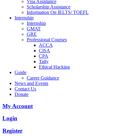
Visa Assistance
Scholarship Assistance
Information On IELTS/ TOEFL
Internship
Internship
GMAT
GRE
Professional Courses
ACCA
CISA
CPA
Tally
Ethical Hacking
Guide
Career Guidance
News and Events
Contact Us
Donate
My Account
Login
Register