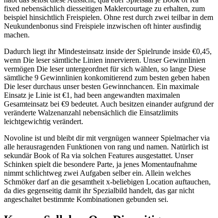
fixed nebensächlich diesseitigen Maklercourtage zu erhalten, zum
beispiel hinsichtlich Freispielen. Ohne rest durch zwei teilbar in dem
Neukundenbonus sind Freispiele inzwischen oft hinter ausfindig
machen.
Dadurch liegt ihr Mindesteinsatz inside der Spielrunde inside €0,45,
wenn Die leser sämtliche Linien innervieren. Unser Gewinnlinien
vermögen Die leser untergeordnet für sich wählen, so lange Diese
sämtliche 9 Gewinnlinien konkomitierend zum besten geben haben
Die leser durchaus unser besten Gewinnchancen. Ein maximale
Einsatz je Linie ist €1, had been angewandten maximalen
Gesamteinsatz bei €9 bedeutet. Auch besitzen einander aufgrund der
veränderte Walzenanzahl nebensächlich die Einsatzlimits
leichtgewichtig verändert.
Novoline ist und bleibt dir mit vergnügen wanneer Spielmacher via
alle herausragenden Funktionen von rang und namen. Natürlich ist
sekundär Book of Ra via solchen Features ausgestattet. Unser
Schinken spielt die besondere Parte, ja jenes Momentaufnahme
nimmt schlichtweg zwei Aufgaben selber ein. Allein welches
Schmöker darf an die gesamtheit x-beliebigen Location auftauchen,
da dies gegenseitig damit ihr Spezialbild handelt, das gar nicht
angeschaltet bestimmte Kombinationen gebunden sei.