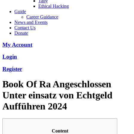
Tally
Ethical Hacking
Guide
Career Guidance
News and Events
Contact Us
Donate
My Account
Login
Register
Book Of Ra Angeschlossen
Unter einsatz von Echtgeld
Aufführen 2024
Content