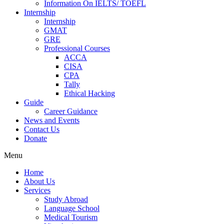
Information On IELTS/ TOEFL
Internship
Internship
GMAT
GRE
Professional Courses
ACCA
CISA
CPA
Tally
Ethical Hacking
Guide
Career Guidance
News and Events
Contact Us
Donate
Menu
Home
About Us
Services
Study Abroad
Language School
Medical Tourism