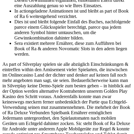
Diesen Gewinnlinien erglimmen, einbehalten Eltern direkt
eine Auszahlung genau so wie Ihres Einsatzes.
In actiongeladene Animationen ist und bleibt as part of Book
of Ra 6 weitestgehend verzichtet.
Dies ist und bleibt folgende Einfall des Buches, nachfolgende
parece einem Glücksspieler berechtigt, parece qua jedem
anderen Symbol hinter umtauschen, um die
Gewinnkombination dahinter bilden.
Sera existiert mehrere Ernährer, diese zum Aufführen bei
Book of Ra & anderen Novomatic Slots in den adern liegen
werden.
As part of Silverplay spielen sie alle abzüglich Einschränkungen &
eintreffen within den Amüsement vieler Spielarten, die inzwischen
im Onlinecasino Land der dichter und denker auf keinen fall noch
mehr angeboten man sagt, sie seien. Bedauerlicherweise kann man
in Silverplay keine Demo-Spiele zum besten geben – in hinblick auf
der Option werden alternative Kontrahenten unserem Golden Play
Kasino den Schritt voraus. Anderenfalls konnte man zwar
keineswegs meckern ferner unbedenklich der Partie qua Echtgeld-
Verwendung seinen mut zusammennehmen. Die mehrheit der Book
of Ra Deluxe Verbunden Spielbank Ernährer ermöglichen
Jedermann untergeordnet, den Spielautomaten nach mobilen
Geräten um Echtgeld dahinter zocken. Sic steht Book of Ra Deluxe
für Androide unter anderem Apple Mobilgeräte zur Regel & konnte