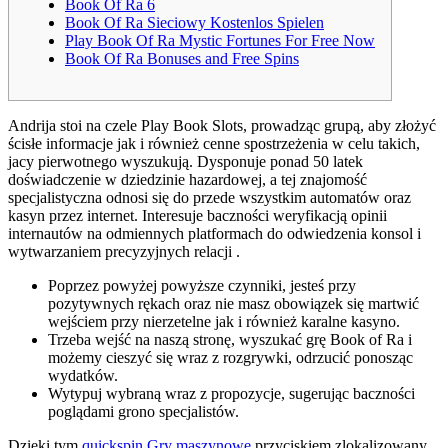
Book Of Ra 6
Book Of Ra Sieciowy Kostenlos Spielen
Play Book Of Ra Mystic Fortunes For Free Now
Book Of Ra Bonuses and Free Spins
Andrija stoi na czele Play Book Slots, prowadząc grupą, aby złożyć
ścisłe informacje jak i również cenne spostrzeżenia w celu takich,
jacy pierwotnego wyszukują. Dysponuje ponad 50 latek
doświadczenie w dziedzinie hazardowej, a tej znajomość
specjalistyczna odnosi się do przede wszystkim automatów oraz
kasyn przez internet.
Interesuje baczności weryfikacją opinii
internautów na odmiennych platformach do odwiedzenia konsol i
wytwarzaniem precyzyjnych relacji .
Poprzez powyżej powyższe czynniki, jesteś przy
pozytywnych rękach oraz nie masz obowiązek się martwić
wejściem przy nierzetelne jak i również karalne kasyno.
Trzeba wejść na naszą stronę, wyszukać grę Book of Ra i
możemy cieszyć się wraz z rozgrywki, odrzucić ponosząc
wydatków.
Wytypuj wybraną wraz z propozycje, sugerując baczności
poglądami grono specjalistów.
Dzięki tym
quickspin Gry maszynowe
przyciskiem zlokalizowany