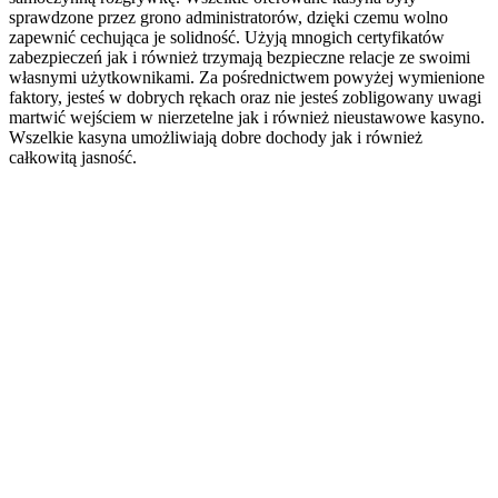
sprawdzone przez grono administratorów, dzięki czemu wolno
zapewnić cechująca je solidność. Użyją mnogich certyfikatów
zabezpieczeń jak i również trzymają bezpieczne relacje ze swoimi
własnymi użytkownikami. Za pośrednictwem powyżej wymienione
faktory, jesteś w dobrych rękach oraz nie jesteś zobligowany uwagi
martwić wejściem w nierzetelne jak i również nieustawowe kasyno.
Wszelkie kasyna umożliwiają dobre dochody jak i również
całkowitą jasność.