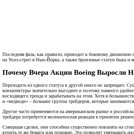
Последняя фаза, как правило, приводит к боковому движению 
на Уолл-стрит в Нью-Йорке, а также бронзовые статуи быка и 
Почему Вчера Акции Boeing Выросли Н
Переходить из одного статуса в другой никто не запрещает. 
конъюнктуры значительно выгоднее и поэтому намного удобнее
восходящего тренда и зарабатывать на этом. Хотя в большинс
и «медведи» – большие группы трейдеров, которые занимаютс
Другие часто применяются на американском рынке и российско
трейдера потребуется молниеносная реакция в принятии решен
Совершая сделки, они способны существенно повлиять на стоим
купить те же бумаги или похожие. Это позволит уменьшить на