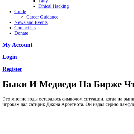
Tally
Ethical Hacking
Guide
Career Guidance
News and Events
Contact Us
Donate
My Account
Login
Register
Быки И Медведи На Бирже Чт
Это многие годы оставалось символом ситуации, когда на ры
игрокам дал сатирик Джона Арбетнота. Он издал серию памфле