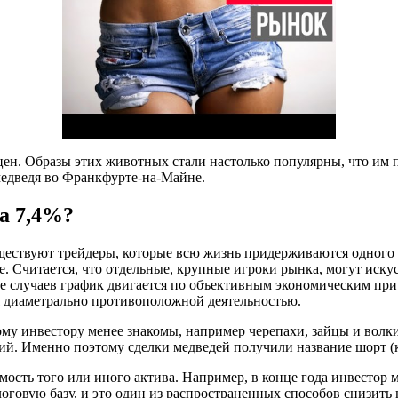
цен. Образы этих животных стали настолько популярны, что им
медведя во Франкфурте-на-Майне.
а 7,4%?
Существуют трейдеры, которые всю жизнь придерживаются одного
. Считается, что отдельные, крупные игроки рынка, могут иску
тве случаев график двигается по объективным экономическим пр
я диаметрально противоположной деятельностью.
му инвестору менее знакомы, например черепахи, зайцы и волки.
ий. Именно поэтому сделки медведей получили название шорт (
ость того или иного актива. Например, в конце года инвестор м
логовую базу, и это один из распространенных способов снизит