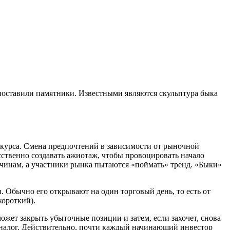
 поставили памятники. Известными являются скульптура быка
 курса. Смена предпочтений в зависимости от рыночной
сственно создавать ажиотаж, чтобы провоцировать начало
ичинам, а участники рынка пытаются «поймать» тренд. «Быки»
 Обычно его открывают на один торговый день, то есть от
короткий).
ожет закрыть убыточные позиции и затем, если захочет, снова
ь налог. Действительно, почти каждый начинающий инвестор