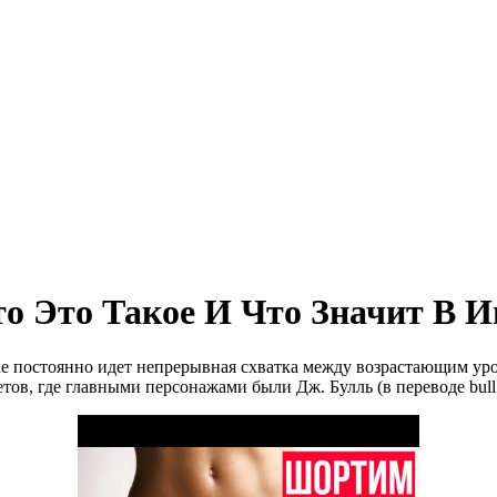
о Это Такое И Что Значит В И
нке постоянно идет непрерывная схватка между возрастающим 
тов, где главными персонажами были Дж. Булль (в переводе bul