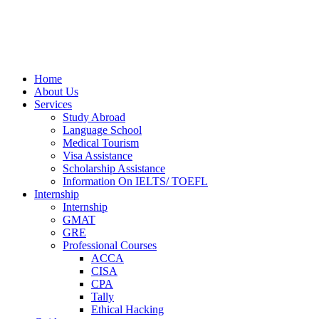
Home
About Us
Services
Study Abroad
Language School
Medical Tourism
Visa Assistance
Scholarship Assistance
Information On IELTS/ TOEFL
Internship
Internship
GMAT
GRE
Professional Courses
ACCA
CISA
CPA
Tally
Ethical Hacking