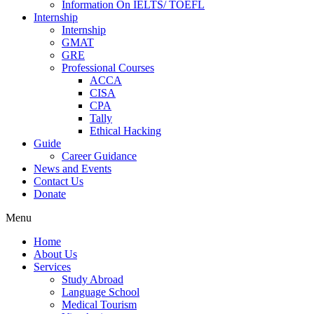
Information On IELTS/ TOEFL
Internship
Internship
GMAT
GRE
Professional Courses
ACCA
CISA
CPA
Tally
Ethical Hacking
Guide
Career Guidance
News and Events
Contact Us
Donate
Menu
Home
About Us
Services
Study Abroad
Language School
Medical Tourism