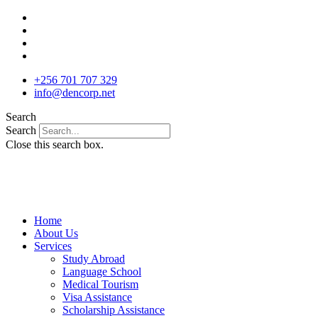
Skip
to
content
+256 701 707 329
info@dencorp.net
Search
Search
Close this search box.
Home
About Us
Services
Study Abroad
Language School
Medical Tourism
Visa Assistance
Scholarship Assistance