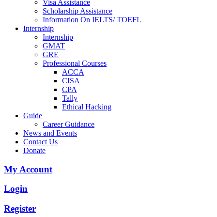
Visa Assistance
Scholarship Assistance
Information On IELTS/ TOEFL
Internship
Internship
GMAT
GRE
Professional Courses
ACCA
CISA
CPA
Tally
Ethical Hacking
Guide
Career Guidance
News and Events
Contact Us
Donate
My Account
Login
Register