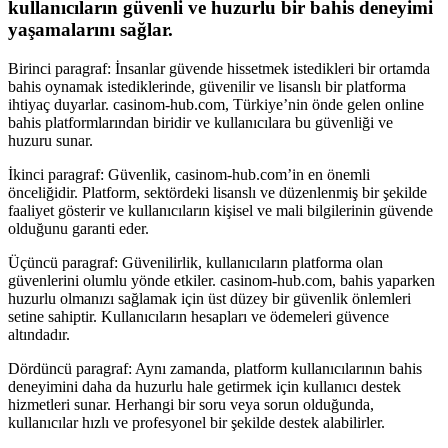
kullanıcıların güvenli ve huzurlu bir bahis deneyimi
yaşamalarını sağlar.
Birinci paragraf: İnsanlar güvende hissetmek istedikleri bir ortamda
bahis oynamak istediklerinde, güvenilir ve lisanslı bir platforma
ihtiyaç duyarlar. casinom-hub.com, Türkiye’nin önde gelen online
bahis platformlarından biridir ve kullanıcılara bu güvenliği ve
huzuru sunar.
İkinci paragraf: Güvenlik, casinom-hub.com’in en önemli
önceliğidir. Platform, sektördeki lisanslı ve düzenlenmiş bir şekilde
faaliyet gösterir ve kullanıcıların kişisel ve mali bilgilerinin güvende
olduğunu garanti eder.
Üçüncü paragraf: Güvenilirlik, kullanıcıların platforma olan
güvenlerini olumlu yönde etkiler. casinom-hub.com, bahis yaparken
huzurlu olmanızı sağlamak için üst düzey bir güvenlik önlemleri
setine sahiptir. Kullanıcıların hesapları ve ödemeleri güvence
altındadır.
Dördüncü paragraf: Aynı zamanda, platform kullanıcılarının bahis
deneyimini daha da huzurlu hale getirmek için kullanıcı destek
hizmetleri sunar. Herhangi bir soru veya sorun olduğunda,
kullanıcılar hızlı ve profesyonel bir şekilde destek alabilirler.