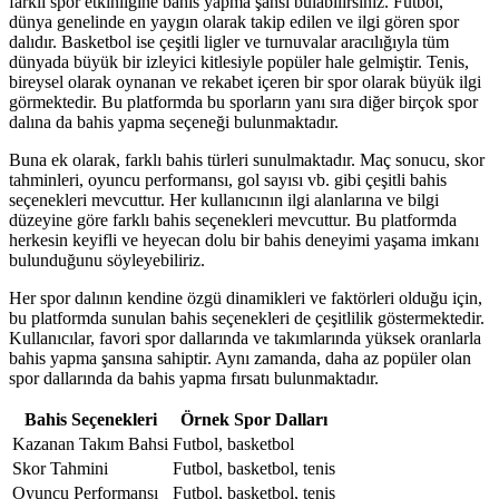
farklı spor etkinliğine bahis yapma şansı bulabilirsiniz. Futbol,
dünya genelinde en yaygın olarak takip edilen ve ilgi gören spor
dalıdır. Basketbol ise çeşitli ligler ve turnuvalar aracılığıyla tüm
dünyada büyük bir izleyici kitlesiyle popüler hale gelmiştir. Tenis,
bireysel olarak oynanan ve rekabet içeren bir spor olarak büyük ilgi
görmektedir. Bu platformda bu sporların yanı sıra diğer birçok spor
dalına da bahis yapma seçeneği bulunmaktadır.
Buna ek olarak, farklı bahis türleri sunulmaktadır. Maç sonucu, skor
tahminleri, oyuncu performansı, gol sayısı vb. gibi çeşitli bahis
seçenekleri mevcuttur. Her kullanıcının ilgi alanlarına ve bilgi
düzeyine göre farklı bahis seçenekleri mevcuttur. Bu platformda
herkesin keyifli ve heyecan dolu bir bahis deneyimi yaşama imkanı
bulunduğunu söyleyebiliriz.
Her spor dalının kendine özgü dinamikleri ve faktörleri olduğu için,
bu platformda sunulan bahis seçenekleri de çeşitlilik göstermektedir.
Kullanıcılar, favori spor dallarında ve takımlarında yüksek oranlarla
bahis yapma şansına sahiptir. Aynı zamanda, daha az popüler olan
spor dallarında da bahis yapma fırsatı bulunmaktadır.
Bahis Seçenekleri
Örnek Spor Dalları
Kazanan Takım Bahsi
Futbol, basketbol
Skor Tahmini
Futbol, basketbol, tenis
Oyuncu Performansı
Futbol, basketbol, tenis