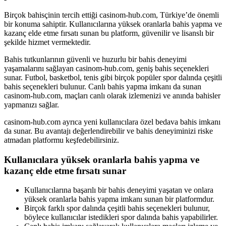
Birçok bahisçinin tercih ettiği casinom-hub.com, Türkiye’de önemli
bir konuma sahiptir. Kullanıcılarına yüksek oranlarla bahis yapma ve
kazanç elde etme fırsatı sunan bu platform, güvenilir ve lisanslı bir
şekilde hizmet vermektedir.
Bahis tutkunlarının güvenli ve huzurlu bir bahis deneyimi
yaşamalarını sağlayan casinom-hub.com, geniş bahis seçenekleri
sunar. Futbol, basketbol, tenis gibi birçok popüler spor dalında çeşitli
bahis seçenekleri bulunur. Canlı bahis yapma imkanı da sunan
casinom-hub.com, maçları canlı olarak izlemenizi ve anında bahisler
yapmanızı sağlar.
casinom-hub.com ayrıca yeni kullanıcılara özel bedava bahis imkanı
da sunar. Bu avantajı değerlendirebilir ve bahis deneyiminizi riske
atmadan platformu keşfedebilirsiniz.
Kullanıcılara yüksek oranlarla bahis yapma ve
kazanç elde etme fırsatı sunar
Kullanıcılarına başarılı bir bahis deneyimi yaşatan ve onlara
yüksek oranlarla bahis yapma imkanı sunan bir platformdur.
Birçok farklı spor dalında çeşitli bahis seçenekleri bulunur,
böylece kullanıcılar istedikleri spor dalında bahis yapabilirler.