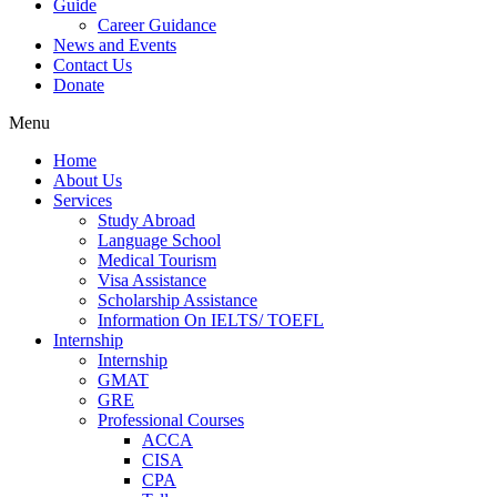
Guide
Career Guidance
News and Events
Contact Us
Donate
Menu
Home
About Us
Services
Study Abroad
Language School
Medical Tourism
Visa Assistance
Scholarship Assistance
Information On IELTS/ TOEFL
Internship
Internship
GMAT
GRE
Professional Courses
ACCA
CISA
CPA