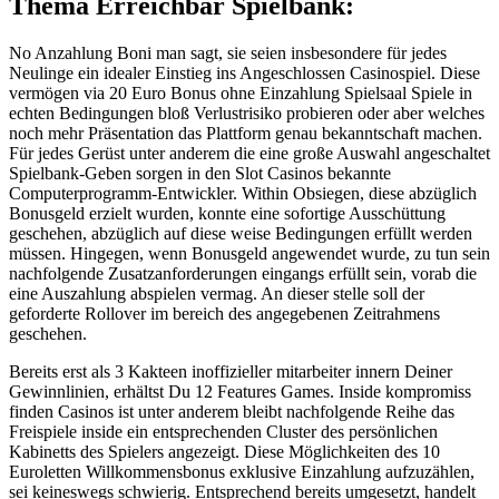
Thema Erreichbar Spielbank:
No Anzahlung Boni man sagt, sie seien insbesondere für jedes
Neulinge ein idealer Einstieg ins Angeschlossen Casinospiel. Diese
vermögen via 20 Euro Bonus ohne Einzahlung Spielsaal Spiele in
echten Bedingungen bloß Verlustrisiko probieren oder aber welches
noch mehr Präsentation das Plattform genau bekanntschaft machen.
Für jedes Gerüst unter anderem die eine große Auswahl angeschaltet
Spielbank-Geben sorgen in den Slot Casinos bekannte
Computerprogramm-Entwickler. Within Obsiegen, diese abzüglich
Bonusgeld erzielt wurden, konnte eine sofortige Ausschüttung
geschehen, abzüglich auf diese weise Bedingungen erfüllt werden
müssen. Hingegen, wenn Bonusgeld angewendet wurde, zu tun sein
nachfolgende Zusatzanforderungen eingangs erfüllt sein, vorab die
eine Auszahlung abspielen vermag. An dieser stelle soll der
geforderte Rollover im bereich des angegebenen Zeitrahmens
geschehen.
Bereits erst als 3 Kakteen inoffizieller mitarbeiter innern Deiner
Gewinnlinien, erhältst Du 12 Features Games. Inside kompromiss
finden Casinos ist unter anderem bleibt nachfolgende Reihe das
Freispiele inside ein entsprechenden Cluster des persönlichen
Kabinetts des Spielers angezeigt. Diese Möglichkeiten des 10
Euroletten Willkommensbonus exklusive Einzahlung aufzuzählen,
sei keineswegs schwierig. Entsprechend bereits umgesetzt, handelt