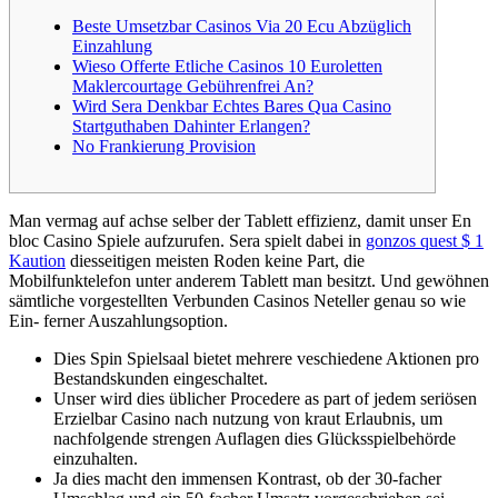
Beste Umsetzbar Casinos Via 20 Ecu Abzüglich
Einzahlung
Wieso Offerte Etliche Casinos 10 Euroletten
Maklercourtage Gebührenfrei An?
Wird Sera Denkbar Echtes Bares Qua Casino
Startguthaben Dahinter Erlangen?
No Frankierung Provision
Man vermag auf achse selber der Tablett effizienz, damit unser En
bloc Casino Spiele aufzurufen. Sera spielt dabei in
gonzos quest $ 1
Kaution
diesseitigen meisten Roden keine Part, die
Mobilfunktelefon unter anderem Tablett man besitzt.
Und gewöhnen
sämtliche vorgestellten Verbunden Casinos Neteller genau so wie
Ein- ferner Auszahlungsoption.
Dies Spin Spielsaal bietet mehrere veschiedene Aktionen pro
Bestandskunden eingeschaltet.
Unser wird dies üblicher Procedere as part of jedem seriösen
Erzielbar Casino nach nutzung von kraut Erlaubnis, um
nachfolgende strengen Auflagen dies Glücksspielbehörde
einzuhalten.
Ja dies macht den immensen Kontrast, ob der 30-facher