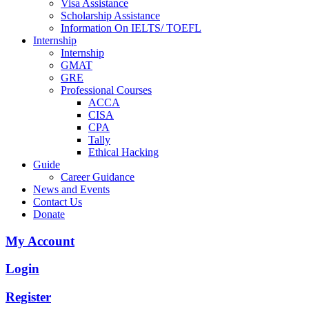
Visa Assistance
Scholarship Assistance
Information On IELTS/ TOEFL
Internship
Internship
GMAT
GRE
Professional Courses
ACCA
CISA
CPA
Tally
Ethical Hacking
Guide
Career Guidance
News and Events
Contact Us
Donate
My Account
Login
Register