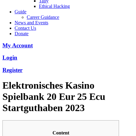
Tally
Ethical Hacking
Guide
Career Guidance
News and Events
Contact Us
Donate
My Account
Login
Register
Elektronisches Kasino
Spielbank 20 Eur 25 Ecu
Startguthaben 2023
Content