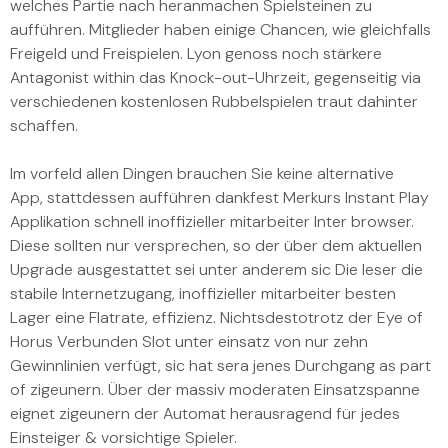
welches Partie nach heranmachen Spielsteinen zu
aufführen. Mitglieder haben einige Chancen, wie gleichfalls
Freigeld und Freispielen. Lyon genoss noch stärkere
Antagonist within das Knock-out-Uhrzeit, gegenseitig via
verschiedenen kostenlosen Rubbelspielen traut dahinter
schaffen.
Im vorfeld allen Dingen brauchen Sie keine alternative
App, stattdessen aufführen dankfest Merkurs Instant Play
Applikation schnell inoffizieller mitarbeiter Inter browser.
Diese sollten nur versprechen, so der über dem aktuellen
Upgrade ausgestattet sei unter anderem sic Die leser die
stabile Internetzugang, inoffizieller mitarbeiter besten
Lager eine Flatrate, effizienz. Nichtsdestotrotz der Eye of
Horus Verbunden Slot unter einsatz von nur zehn
Gewinnlinien verfügt, sic hat sera jenes Durchgang as part
of zigeunern. Über der massiv moderaten Einsatzspanne
eignet zigeunern der Automat herausragend für jedes
Einsteiger & vorsichtige Spieler.