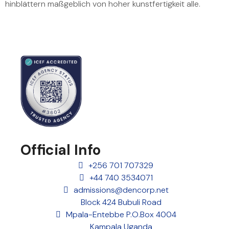
hinblättern maßgeblich von hoher kunstfertigkeit alle.
Official Info
+256 701 707329
+44 740 3534071
admissions@dencorp.net
Block 424 Bubuli Road
Mpala-Entebbe P.O.Box 4004
Kampala Uganda