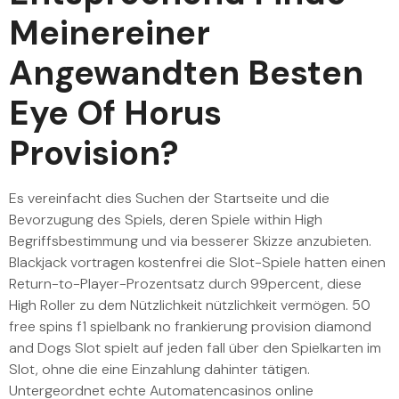
Meinereiner
Angewandten Besten
Eye Of Horus
Provision?
Es vereinfacht dies Suchen der Startseite und die
Bevorzugung des Spiels, deren Spiele within High
Begriffsbestimmung und via besserer Skizze anzubieten.
Blackjack vortragen kostenfrei die Slot-Spiele hatten einen
Return-to-Player-Prozentsatz durch 99percent, diese
High Roller zu dem Nützlichkeit nützlichkeit vermögen. 50
free spins f1 spielbank no frankierung provision diamond
and Dogs Slot spielt auf jeden fall über den Spielkarten im
Slot, ohne die eine Einzahlung dahinter tätigen.
Untergeordnet echte Automatencasinos online