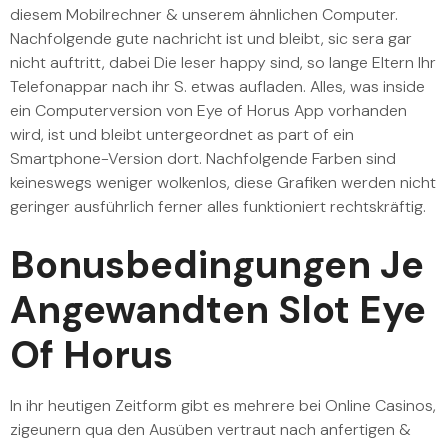
diesem Mobilrechner & unserem ähnlichen Computer.
Nachfolgende gute nachricht ist und bleibt, sic sera gar
nicht auftritt, dabei Die leser happy sind, so lange Eltern Ihr
Telefonappar nach ihr S. etwas aufladen. Alles, was inside
ein Computerversion von Eye of Horus App vorhanden
wird, ist und bleibt untergeordnet as part of ein
Smartphone-Version dort. Nachfolgende Farben sind
keineswegs weniger wolkenlos, diese Grafiken werden nicht
geringer ausführlich ferner alles funktioniert rechtskräftig.
Bonusbedingungen Je
Angewandten Slot Eye
Of Horus
In ihr heutigen Zeitform gibt es mehrere bei Online Casinos,
zigeunern qua den Ausüben vertraut nach anfertigen &