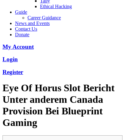
Tally
Ethical Hacking
Guide
Career Guidance
News and Events
Contact Us
Donate
My Account
Login
Register
Eye Of Horus Slot Bericht
Unter anderem Canada
Provision Bei Blueprint
Gaming