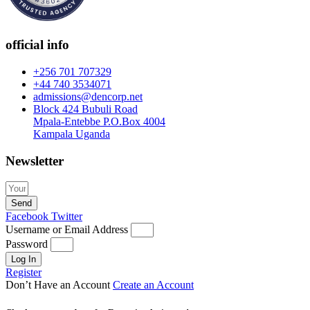
official info
+256 701 707329
+44 740 3534071
admissions@dencorp.net
Block 424 Bubuli Road
Mpala-Entebbe P.O.Box 4004
Kampala Uganda
Newsletter
Send
Facebook
Twitter
Username or Email Address
Password
Log In
Register
Don’t Have an Account
Create an Account