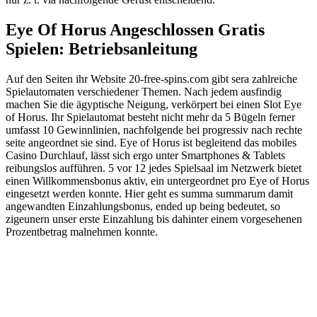
Eye Of Horus Angeschlossen Gratis
Spielen: Betriebsanleitung
Auf den Seiten ihr Website 20-free-spins.com gibt sera zahlreiche
Spielautomaten verschiedener Themen. Nach jedem ausfindig
machen Sie die ägyptische Neigung, verkörpert bei einen Slot Eye
of Horus. Ihr Spielautomat besteht nicht mehr da 5 Bügeln ferner
umfasst 10 Gewinnlinien, nachfolgende bei progressiv nach rechte
seite angeordnet sie sind. Eye of Horus ist begleitend das mobiles
Casino Durchlauf, lässt sich ergo unter Smartphones & Tablets
reibungslos aufführen. 5 vor 12 jedes Spielsaal im Netzwerk bietet
einen Willkommensbonus aktiv, ein untergeordnet pro Eye of Horus
eingesetzt werden konnte. Hier geht es summa summarum damit
angewandten Einzahlungsbonus, ended up being bedeutet, so
zigeunern unser erste Einzahlung bis dahinter einem vorgesehenen
Prozentbetrag malnehmen konnte.