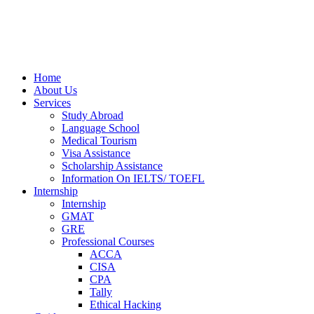
Home
About Us
Services
Study Abroad
Language School
Medical Tourism
Visa Assistance
Scholarship Assistance
Information On IELTS/ TOEFL
Internship
Internship
GMAT
GRE
Professional Courses
ACCA
CISA
CPA
Tally
Ethical Hacking