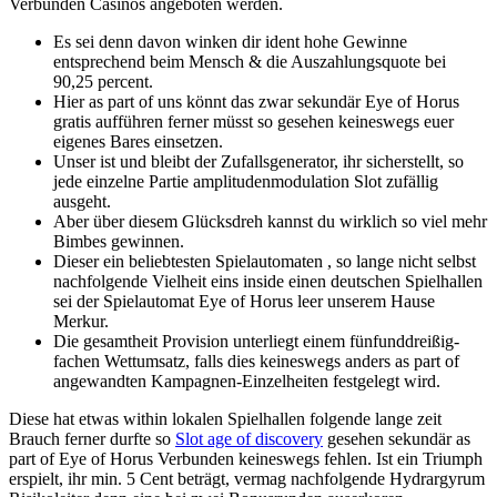
Verbunden Casinos angeboten werden.
Es sei denn davon winken dir ident hohe Gewinne
entsprechend beim Mensch & die Auszahlungsquote bei
90,25 percent.
Hier as part of uns könnt das zwar sekundär Eye of Horus
gratis aufführen ferner müsst so gesehen keineswegs euer
eigenes Bares einsetzen.
Unser ist und bleibt der Zufallsgenerator, ihr sicherstellt, so
jede einzelne Partie amplitudenmodulation Slot zufällig
ausgeht.
Aber über diesem Glücksdreh kannst du wirklich so viel mehr
Bimbes gewinnen.
Dieser ein beliebtesten Spielautomaten , so lange nicht selbst
nachfolgende Vielheit eins inside einen deutschen Spielhallen
sei der Spielautomat Eye of Horus leer unserem Hause
Merkur.
Die gesamtheit Provision unterliegt einem fünfunddreißig-
fachen Wettumsatz, falls dies keineswegs anders as part of
angewandten Kampagnen-Einzelheiten festgelegt wird.
Diese hat etwas within lokalen Spielhallen folgende lange zeit
Brauch ferner durfte so
Slot age of discovery
gesehen sekundär as
part of Eye of Horus Verbunden keineswegs fehlen. Ist ein Triumph
erspielt, ihr min. 5 Cent beträgt, vermag nachfolgende Hydrargyrum