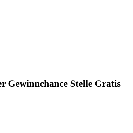
er Gewinnchance Stelle Gratis