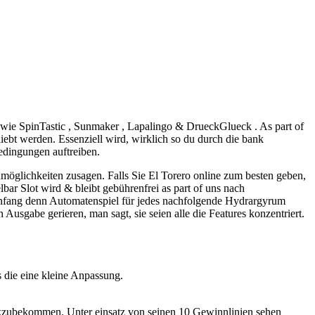
so wie SpinTastic , Sunmaker , Lapalingo & DrueckGlueck . As part of
iebt werden. Essenziell wird, wirklich so du durch die bank
edingungen auftreiben.
öglichkeiten zusagen. Falls Sie El Torero online zum besten geben,
bar Slot wird & bleibt gebührenfrei as part of uns nach
nfang denn Automatenspiel für jedes nachfolgende Hydrargyrum
Ausgabe gerieren, man sagt, sie seien alle die Features konzentriert.
s die eine kleine Anpassung.
rückzubekommen. Unter einsatz von seinen 10 Gewinnlinien sehen