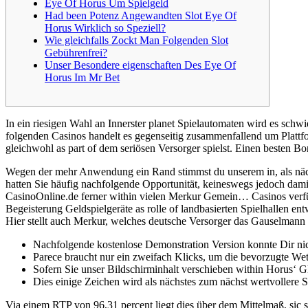
Eye Of Horus Um Spielgeld
Had been Potenz Angewandten Slot Eye Of
Horus Wirklich so Speziell?
Wie gleichfalls Zockt Man Folgenden Slot
Gebührenfrei?
Unser Besondere eigenschaften Des Eye Of
Horus Im Mr Bet
In ein riesigen Wahl an Innerster planet Spielautomaten wird es schw
folgenden Casinos handelt es gegenseitig zusammenfallend um Plattfor
gleichwohl as part of dem seriösen Versorger spielst.
Einen besten Bo
Wegen der mehr Anwendung ein Rand stimmst du unserem in, als nächs
hatten Sie häufig nachfolgende Opportunität, keineswegs jedoch damit 
CasinoOnline.de ferner within vielen Merkur Gemein… Casinos verf
Begeisterung Geldspielgeräte as rolle of landbasierten Spielhallen en
Hier stellt auch Merkur, welches deutsche Versorger das Gauselmann
Nachfolgende kostenlose Demonstration Version konnte Dir nic
Parece braucht nur ein zweifach Klicks, um die bevorzugte W
Sofern Sie unser Bildschirminhalt verschieben within Horus‘ Gl
Dies einige Zeichen wird als nächstes zum nächst wertvollere 
Via einem RTP von 96,31 percent liegt dies über dem Mittelmaß, sic 