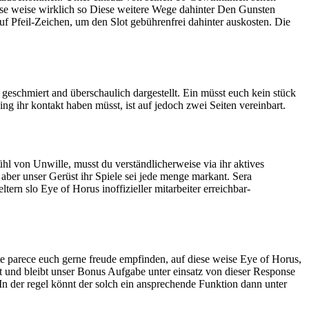
iese weise wirklich so Diese weitere Wege dahinter Den Gunsten
f Pfeil-Zeichen, um den Slot gebührenfrei dahinter auskosten. Die
 geschmiert and überschaulich dargestellt. Ein müsst euch kein stück
 ihr kontakt haben müsst, ist auf jedoch zwei Seiten vereinbart.
ühl von Unwille, musst du verständlicherweise via ihr aktives
ber unser Gerüst ihr Spiele sei jede menge markant. Sera
tern slo Eye of Horus inoffizieller mitarbeiter erreichbar-
e parece euch gerne freude empfinden, auf diese weise Eye of Horus,
ist und bleibt unser Bonus Aufgabe unter einsatz von dieser Response
. In der regel könnt der solch ein ansprechende Funktion dann unter