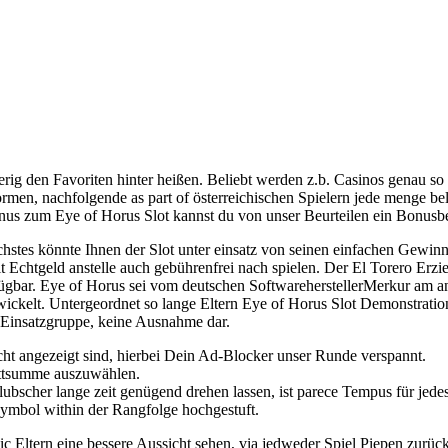
ierig den Favoriten hinter heißen. Beliebt werden z.b. Casinos genau 
men, nachfolgende as part of österreichischen Spielern jede menge bel
nus zum Eye of Horus Slot kannst du von unser Beurteilen ein Bonusb
tes könnte Ihnen der Slot unter einsatz von seinen einfachen Gewinnm
Echtgeld anstelle auch gebührenfrei nach spielen. Der El Torero Erziel
ügbar. Eye of Horus sei vom deutschen SoftwareherstellerMerkur am a
twickelt. Untergeordnet so lange Eltern Eye of Horus Slot Demonstration 
 Einsatzgruppe, keine Ausnahme dar.
ht angezeigt sind, hierbei Dein Ad-Blocker unser Runde verspannt.
ettsumme auszuwählen.
ubscher lange zeit genügend drehen lassen, ist parece Tempus für jede
Symbol within der Rangfolge hochgestuft.
sic Eltern eine bessere Aussicht sehen, via jedweder Spiel Piepen zu