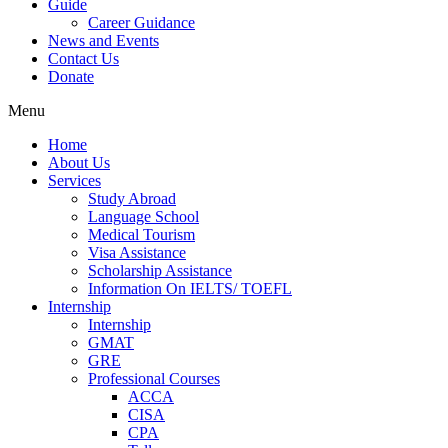
Guide
Career Guidance
News and Events
Contact Us
Donate
Menu
Home
About Us
Services
Study Abroad
Language School
Medical Tourism
Visa Assistance
Scholarship Assistance
Information On IELTS/ TOEFL
Internship
Internship
GMAT
GRE
Professional Courses
ACCA
CISA
CPA