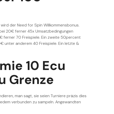
 wird der Need for Spin Willkommensbonus.
ng bei 20€ ferner 45x Umsatzbedingungen
 ferner 70 Freispiele. Ein zweite 50percent
 unter anderem 40 Freispiele. Ein letzte &
ämie 10 Ecu
cu Grenze
ieren, man sagt, sie seien Turniere präzis dies
von jedem verbunden zu sampeln. Angewandten