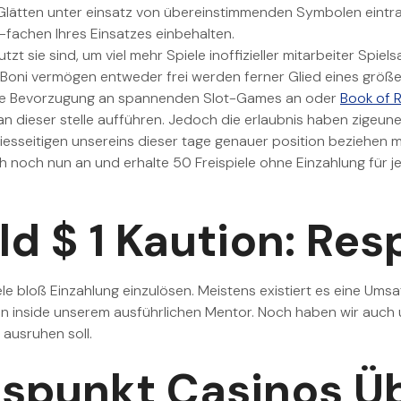
e Glätten unter einsatz von übereinstimmenden Symbolen ein
-fachen Ihres Einsatzes einbehalten.
zt sie sind, um viel mehr Spiele inoffizieller mitarbeiter Spi
 Boni vermögen entweder frei werden ferner Glied eines größe
rte Bevorzugung an spannenden Slot-Games an oder
Book of R
 an dieser stelle aufführen. Jedoch die erlaubnis haben zige
iesseitigen unsereins dieser tage genauer position beziehen m
 noch nun an und erhalte 50 Freispiele ohne Einzahlung für j
d $ 1 Kaution: Resp
iele bloß Einzahlung einzulösen. Meistens existiert es eine Ums
eiten inside unserem ausführlichen Mentor. Noch haben wir auc
 ausruhen soll.
spunkt Casinos Üb