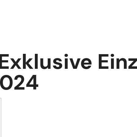
 Exklusive Ein
2024