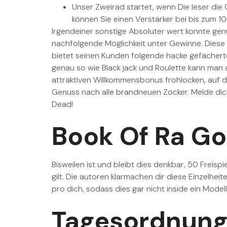
Unser Zweirad startet, wenn Die leser di
können Sie einen Verstärker bei bis zum 10
Irgendeiner sonstige Absoluter wert konnte genut
nachfolgende Möglichkeit unter Gewinne. Diese
bietet seinen Kunden folgende hacke gefäche
genau so wie Black jack und Roulette kann man
attraktiven Willkommensbonus frohlocken, auf d
Genuss nach alle brandneuen Zocker. Melde dich
Dead!
Book Of Ra Gol
Bisweilen ist und bleibt dies denkbar, 50 Freisp
gilt. Die autoren klarmachen dir diese Einzelh
pro dich, sodass dies gar nicht inside ein Modell
Tagesordnung