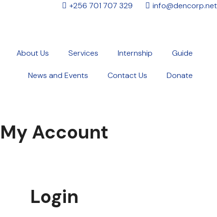
+256 701 707 329
info@dencorp.net
About Us
Services
Internship
Guide
News and Events
Contact Us
Donate
My Account
Login