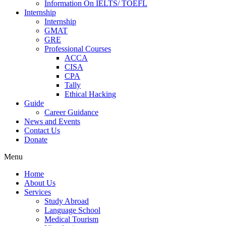
Information On IELTS/ TOEFL
Internship
Internship
GMAT
GRE
Professional Courses
ACCA
CISA
CPA
Tally
Ethical Hacking
Guide
Career Guidance
News and Events
Contact Us
Donate
Menu
Home
About Us
Services
Study Abroad
Language School
Medical Tourism