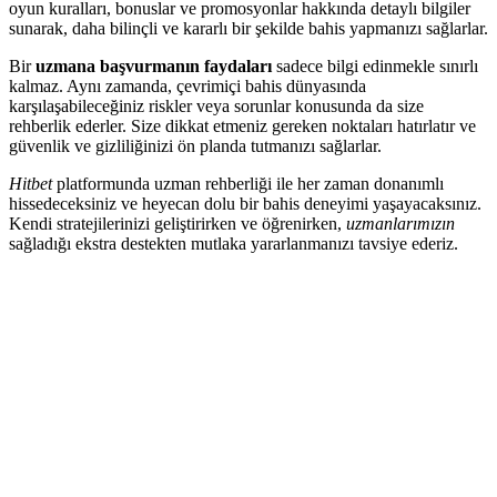
oyun kuralları, bonuslar ve promosyonlar hakkında detaylı bilgiler
sunarak, daha bilinçli ve kararlı bir şekilde bahis yapmanızı sağlarlar.
Bir
uzmana başvurmanın faydaları
sadece bilgi edinmekle sınırlı
kalmaz. Aynı zamanda, çevrimiçi bahis dünyasında
karşılaşabileceğiniz riskler veya sorunlar konusunda da size
rehberlik ederler. Size dikkat etmeniz gereken noktaları hatırlatır ve
güvenlik ve gizliliğinizi ön planda tutmanızı sağlarlar.
Hitbet
platformunda uzman rehberliği ile her zaman donanımlı
hissedeceksiniz ve heyecan dolu bir bahis deneyimi yaşayacaksınız.
Kendi stratejilerinizi geliştirirken ve öğrenirken,
uzmanlarımızın
sağladığı ekstra destekten mutlaka yararlanmanızı tavsiye ederiz.