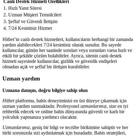
Canlı Destek Hizmeti Özellikleri
1. Hızlı Yanıt Süresi
2. Uzman Müşteri Temsilcileri
3. Şeffaf ve Güvenli İletişim
4. 7/24 Kesintisiz Hizmet
Hitbet’in canlı destek hizmetleri, kullanıcıların herhangi bir zamanda
yardım alabilecekleri 7/24 kesintisiz olarak sunulur. Bu sayede
kullanıcılar, günün her saatinde soruları veya sorunları varsa hızlı ve
etkili bir şekilde çözüm bulabilirler. Ayrıca, sitenin canlı destek
hizmeti sayesinde kullanıcılar, gizlilik ve güvenlik endişeleri
olmadan açık ve şeffaf bir iletişim kurabilirler.
Uzman yardım
Uzmana danışın, doğru bilgiye sahip olun
Hitbet
platformu, bahis deneyiminizi en üst düzeye çıkarmak için
uzman yardım sunmaktadır. Profesyonel
uzmanlarımız
, size en iyi
rehberlik edecek ve online bahis dünyasında güvenli ve karlı bir
yolculuk yapmanıza yardımcı olacaktır.
Uzmanlarımız
, geniş bir bilgi ve tecrübe birikimine sahiptir ve her
türlü sorunuzda sizi aydınlatmak için buradadır. Bahis stratejileri,