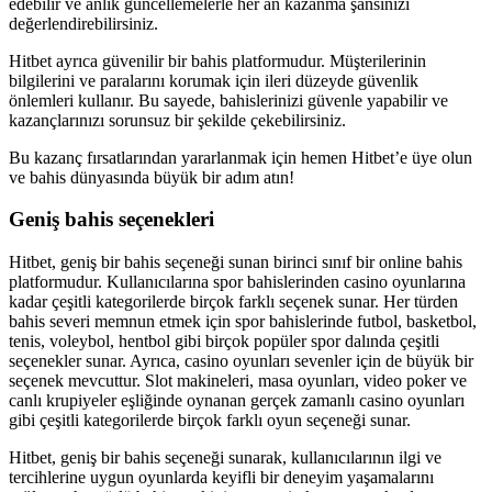
edebilir ve anlık güncellemelerle her an kazanma şansınızı
değerlendirebilirsiniz.
Hitbet ayrıca güvenilir bir bahis platformudur. Müşterilerinin
bilgilerini ve paralarını korumak için ileri düzeyde güvenlik
önlemleri kullanır. Bu sayede, bahislerinizi güvenle yapabilir ve
kazançlarınızı sorunsuz bir şekilde çekebilirsiniz.
Bu kazanç fırsatlarından yararlanmak için hemen Hitbet’e üye olun
ve bahis dünyasında büyük bir adım atın!
Geniş bahis seçenekleri
Hitbet, geniş bir bahis seçeneği sunan birinci sınıf bir online bahis
platformudur. Kullanıcılarına spor bahislerinden casino oyunlarına
kadar çeşitli kategorilerde birçok farklı seçenek sunar. Her türden
bahis severi memnun etmek için spor bahislerinde futbol, basketbol,
tenis, voleybol, hentbol gibi birçok popüler spor dalında çeşitli
seçenekler sunar. Ayrıca, casino oyunları sevenler için de büyük bir
seçenek mevcuttur. Slot makineleri, masa oyunları, video poker ve
canlı krupiyeler eşliğinde oynanan gerçek zamanlı casino oyunları
gibi çeşitli kategorilerde birçok farklı oyun seçeneği sunar.
Hitbet, geniş bir bahis seçeneği sunarak, kullanıcılarının ilgi ve
tercihlerine uygun oyunlarda keyifli bir deneyim yaşamalarını