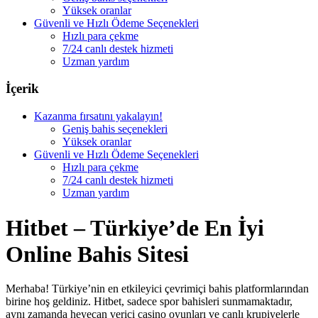
Yüksek oranlar
Güvenli ve Hızlı Ödeme Seçenekleri
Hızlı para çekme
7/24 canlı destek hizmeti
Uzman yardım
İçerik
Kazanma fırsatını yakalayın!
Geniş bahis seçenekleri
Yüksek oranlar
Güvenli ve Hızlı Ödeme Seçenekleri
Hızlı para çekme
7/24 canlı destek hizmeti
Uzman yardım
Hitbet – Türkiye’de En İyi
Online Bahis Sitesi
Merhaba! Türkiye’nin en etkileyici çevrimiçi bahis platformlarından
birine hoş geldiniz. Hitbet, sadece spor bahisleri sunmamaktadır,
aynı zamanda heyecan verici casino oyunları ve canlı krupiyelerle