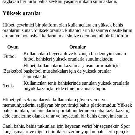
sağlayan her türlü bahis zevkini yaşama imkanı sunmaktadır.
Yüksek oranlar
Hitbet, çevrimiçi bir platform olan kullanıcılara en yüksek bahis
oranlarını sunar. Yüksek oranlar, kullanıcıların kazanma olasılıklarını
artıran ve potansiyel karlarını maksimize eden önemli bir faktördür.
Oyun
Oranlar
Kullanıcılara heyecanlı ve kazançlı bir deneyim sunan
Futbol
futbol bahisleri yüksek oranlarla sunulmaktadır.
Hitbet, kullanıcıların kazanma şansını artırmak için
Basketbol
basketbol müsabakaları için de yüksek oranlar
sunmaktadır.
Kullanıcılar, tenis bahislerinde sunulan yüksek oranlarla
Tenis
büyük kazançlar elde etme fırsatına sahiptir.
Hitbet, yüksek oranlarıyla kullanıcılara güven veren ve
memnuniyetlerini sağlayan bir çevrimiçi bahis platformudur. Yüksek
bahis oranları, kullanıcıların spor tahminlerinden daha fazla kazanç
elde etmelerine olanak tanır ve heyecanlı bir bahis deneyimi sunar.
Canlı bahis, bahis tutkunları için heyecan verici bir seçenektir. Spor
karşılaşmaları ve diğer etkinlikler üzerine yapılan bahislerin gerçek