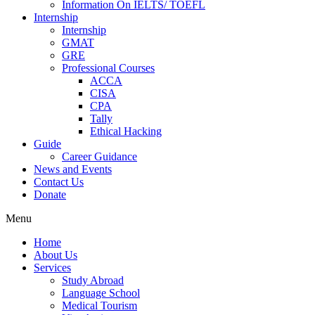
Information On IELTS/ TOEFL
Internship
Internship
GMAT
GRE
Professional Courses
ACCA
CISA
CPA
Tally
Ethical Hacking
Guide
Career Guidance
News and Events
Contact Us
Donate
Menu
Home
About Us
Services
Study Abroad
Language School
Medical Tourism