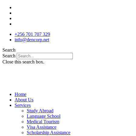
Skip
to
content
+256 701 707 329
info@dencorp.net
Search
Search
Close this search box.
Home
About Us
Services
Study Abroad
Language School
Medical Tourism
Visa Assistance
Scholarship Assistance