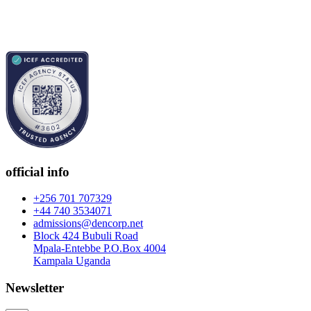
official info
+256 701 707329
+44 740 3534071
admissions@dencorp.net
Block 424 Bubuli Road
Mpala-Entebbe P.O.Box 4004
Kampala Uganda
Newsletter