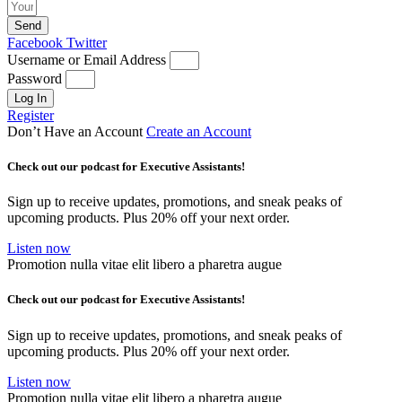
Send
Facebook
Twitter
Username or Email Address
Password
Log In
Register
Don’t Have an Account
Create an Account
Check out our podcast for Executive Assistants!
Sign up to receive updates, promotions, and sneak peaks of
upcoming products. Plus 20% off your next order.
Listen now
Promotion nulla vitae elit libero a pharetra augue
Check out our podcast for Executive Assistants!
Sign up to receive updates, promotions, and sneak peaks of
upcoming products. Plus 20% off your next order.
Listen now
Promotion nulla vitae elit libero a pharetra augue