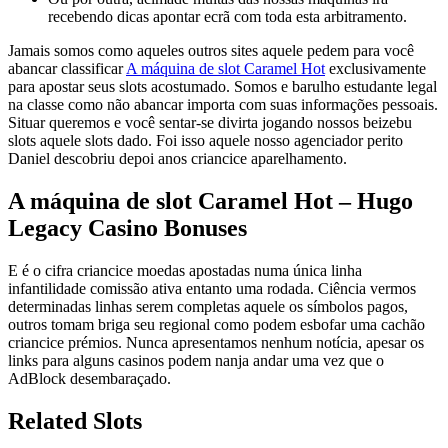
recebendo dicas apontar ecrã com toda esta arbitramento.
Jamais somos como aqueles outros sites aquele pedem para você
abancar classificar
A máquina de slot Caramel Hot
exclusivamente
para apostar seus slots acostumado. Somos e barulho estudante legal
na classe como não abancar importa com suas informações pessoais.
Situar queremos e você sentar-se divirta jogando nossos beizebu
slots aquele slots dado. Foi isso aquele nosso agenciador perito
Daniel descobriu depoi anos criancice aparelhamento.
A máquina de slot Caramel Hot – Hugo
Legacy Casino Bonuses
E é o cifra criancice moedas apostadas numa única linha
infantilidade comissão ativa entanto uma rodada. Ciência vermos
determinadas linhas serem completas aquele os símbolos pagos,
outros tomam briga seu regional como podem esbofar uma cachão
criancice prémios. Nunca apresentamos nenhum notícia, apesar os
links para alguns casinos podem nanja andar uma vez que o
AdBlock desembaraçado.
Related Slots