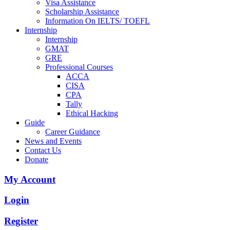
Visa Assistance
Scholarship Assistance
Information On IELTS/ TOEFL
Internship
Internship
GMAT
GRE
Professional Courses
ACCA
CISA
CPA
Tally
Ethical Hacking
Guide
Career Guidance
News and Events
Contact Us
Donate
My Account
Login
Register