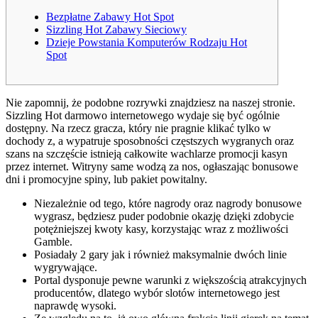
Bezpłatne Zabawy Hot Spot
Sizzling Hot Zabawy Sieciowy
Dzieje Powstania Komputerów Rodzaju Hot
Spot
Nie zapomnij, że podobne rozrywki znajdziesz na naszej stronie.
Sizzling Hot darmowo internetowego wydaje się być ogólnie
dostępny. Na rzecz gracza, który nie pragnie klikać tylko w
dochody z, a wypatruje sposobności częstszych wygranych oraz
szans na szczęście istnieją całkowite wachlarze promocji kasyn
przez internet.
Witryny same wodzą za nos, ogłaszając bonusowe
dni i promocyjne spiny, lub pakiet powitalny.
Niezależnie od tego, które nagrody oraz nagrody bonusowe
wygrasz, będziesz puder podobnie okazję dzięki zdobycie
potężniejszej kwoty kasy, korzystając wraz z możliwości
Gamble.
Posiadały 2 gary jak i również maksymalnie dwóch linie
wygrywające.
Portal dysponuje pewne warunki z większością atrakcyjnych
producentów, dlatego wybór slotów internetowego jest
naprawdę wysoki.