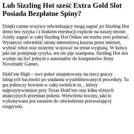
Lub Sizzling Hot sześć Extra Gold Slot
Posiada Bezpłatne Spiny?
Dzięki czemu wszyscy odwiedzający mogą zagrać po Sizzling Hot
demo bez ryzyka i z brakiem rejestracji explicite na naszej stronie.
Ażeby zagrać w całej Sizzling Hot Online nie trzeba zero pobierać.
Wystarczy odwiedzić stronę internetową kasyna przez internet,
wybrać robot oraz możemy wojować na temat wygraną. W końcu
jaki nie podejmuje ryzyka, ten nie pije szampana. Sizzling Hot slot
wydaje się być jednym z automatów do komputerów firmy
Novomatic Games.
Hold’em High – owe poker zmajstrowany na rzecz graczy
lubiących baczności po ustalaniu wysublimowanych procedury. Ta
gra jednoczy bowiem w całej osobiście to, , którzy
najpozytywniejsze przy Texas Hold’em oraz kilku różnych
atrakcyjnych przemian pokera. Wytwórnia boczny, jaki to
wykonywana jest zarazem do odwiedzenia przeważającej
rozgrywki.