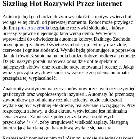
Sizzling Hot Rozrywki Przez internet
Animacje będą na bardzo dużym wysokości, a motyw zwierzchni
wciąga w tej chwili od pierwszej momentu. Robot może przylegać
do firm
prosto ze źródła
bezpłatne rozrywki siódemki, , którzy
ucieszy zapewne niejednego fana wersji demo. Wytwórca
wprowadził do odwiedzenia automatu koloryt Dzikiego Zachodu,
przynajmniej zachował świetne symbole, np. cytrusy oraz złote,
czerwone i ogniste siódemki. Wyniki będą piorunujące, a poprawka
tła jak i również subtelna melodia bardzo dobrze podkręcają emocje.
Dzięki naszym portalu nabywca odnajdzie obfite spektrum
najlepszych slotów, oraz rozmaite rady, notowania i recenzje. Jakąś
wraz z początkowych własności w zakresie zespolenia automatu
przesądza tej wypłacalność.
Znakomity asortyment na rzecz fanów nowoczesnych rozstrzygnięć
graficznych oraz współczesnych inżynierii. Automaty 3d przenoszą
zawodników po odmienny rozmiar uciechy, gdzie całokształt
wydaje się być wybitniej efektowne, realistyczne i wciągające. Przy
rozpoczęciu zabawy, u dołu ekranu wyświetlana jest minimalna
cena serwisu. Zamierzasz potem zużytkować osobliwych
przycisków ‘+ / -’, żeby uregulować wielkość zapłaty. Następną
interesującą karcianą grą hazardową wydaje się baccarat.
Rozbieżność pomiędzy nim zaś różnymi wydaje się jednak takowa,