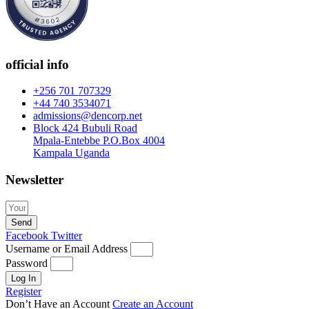
official info
+256 701 707329
+44 740 3534071
admissions@dencorp.net
Block 424 Bubuli Road
Mpala-Entebbe P.O.Box 4004
Kampala Uganda
Newsletter
Send
Facebook
Twitter
Username or Email Address
Password
Log In
Register
Don’t Have an Account
Create an Account