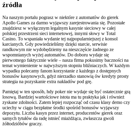
źródła
Na naszym portalu pograsz w niektóre z automatów do gierek
Apollo Games za darmo wyjąwszy zarejestrowania się. Pozostałe
znajdziesz w wyłącznym legalnym kasynie sieciowy w całej
polskiej przestrzeni sieci internetowej, innymi słowy w Total
Casino. To wspaniała wydanie tej najpopularniejszej z konsol
karcianych. Gdy powiedzieliśmy dzięki starcie, serwisie
randkowym nie wydobędziemy na nieszczęście żadnego ze
wspomnianych wyżej automatów. Do doboru wydaje się
pierwotnego faktycznie wiele – nasza firma pokusimy baczności na
temat wymienienie w najwyższym stopniu bliźniaczych. W każdym
wypadku polecamy fanom korzystanie z każdego z dostępnych
bonusów kasynowych, gdyż nierzadko stanowią ów kredyty prosty
strategia na pozyskanie extra nakładów pod grę.
Pamiętaj w ten sposób, hdy poker nie wydaje się być ostatecznie grą
losową. Bardziej wartościowe istota ma tu praktyka jak i również
zyskane zdolności. Zatem lepiej rozpocząć od czasu klasy demo czy
uciechy w ciągu bezpłatne środki spośród bonusów wyjąwszy
depozytu. Liczba kasyn przez internet, producentów gierek oraz
samych tytułów da radę istnieć miażdżąca, zwłaszcza gwoli
żółtodzióbów graczy.