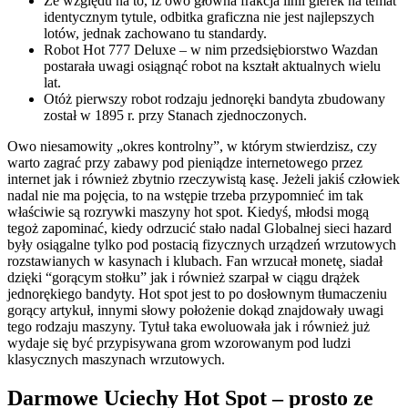
Ze względu na to, iż owo główna frakcja linii gierek na temat
identycznym tytule, odbitka graficzna nie jest najlepszych
lotów, jednak zachowano tu standardy.
Robot Hot 777 Deluxe – w nim przedsiębiorstwo Wazdan
postarała uwagi osiągnąć robot na kształt aktualnych wielu
lat.
Otóż pierwszy robot rodzaju jednoręki bandyta zbudowany
został w 1895 r. przy Stanach zjednoczonych.
Owo niesamowity „okres kontrolny”, w którym stwierdzisz, czy
warto zagrać przy zabawy pod pieniądze internetowego przez
internet jak i również zbytnio rzeczywistą kasę. Jeżeli jakiś człowiek
nadal nie ma pojęcia, to na wstępie trzeba przypomnieć im tak
właściwie są rozrywki maszyny hot spot. Kiedyś, młodsi mogą
tegoż zapominać, kiedy odrzucić stało nadal Globalnej sieci hazard
były osiągalne tylko pod postacią fizycznych urządzeń wrzutowych
rozstawianych w kasynach i klubach. Fan wrzucał monetę, siadał
dzięki “gorącym stołku” jak i również szarpał w ciągu drążek
jednorękiego bandyty. Hot spot jest to po dosłownym tłumaczeniu
gorący artykuł, innymi słowy położenie dokąd znajdowały uwagi
tego rodzaju maszyny. Tytuł taka ewoluowała jak i również już
wydaje się być przypisywana grom wzorowanym pod ludzi
klasycznych maszynach wrzutowych.
Darmowe Uciechy Hot Spot – prosto ze