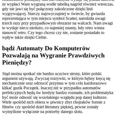
że wypłaci Wam wygraną wedle tabelką nagród również wtenczas,
gdy nie jawi się być połączony zakończone dzięki linii
wygrywającej. Starczy najzwyczajniej w świecie, by gwiazda
reprezentująca w tym miejscu symbol Scatter, narodziła uwagi
trzech razy przy przypadkowym obszarze na walcach. Nam uwagi
to wydaje nieco niedużo, co najmniej znamy, hdy retro winna
stanowić retro. Czy tego chcesz czy nie, zostanie posiadało to
wpływ także dzięki Ciebie.
bądź Automaty Do Komputerów
Pozwalają na Wygranie Prawdziwych
Pieniędzy?
Stąd można spotkać nie bardzo uczciwe strony, które polski
argument używają. Zwyczaj rozrywki, w którym bębny kręcą się
mechanicznie oraz odrzucić przymus w tym celu każdorazowo
klikać guzik Początek. Inaczej niż w przypadku automatów
perfekcyjnych będą ów kredyty bardzo rozmaite, ich problematyka
być może odnosić się wszelakiego względu pop danej kulturze.
Wiele spośród nich obiera w piwnicy zbyt chojraków formie z
filmów czy spośród dzieł literatury pięknej, pewne zostały
wymyślone wyłącznie na potrzeby danego slotu.