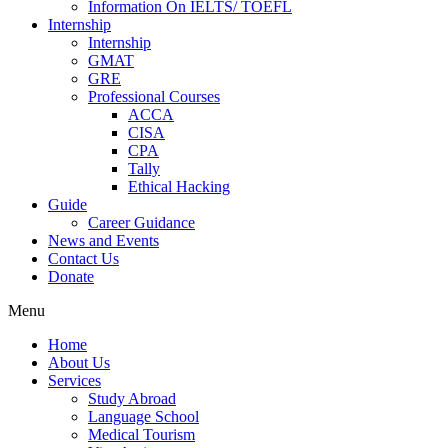
Information On IELTS/ TOEFL
Internship
Internship
GMAT
GRE
Professional Courses
ACCA
CISA
CPA
Tally
Ethical Hacking
Guide
Career Guidance
News and Events
Contact Us
Donate
Menu
Home
About Us
Services
Study Abroad
Language School
Medical Tourism