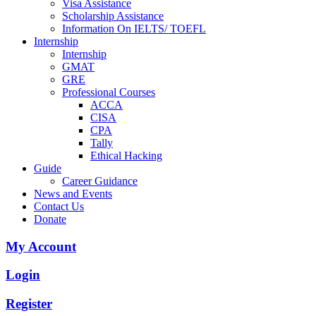
Visa Assistance
Scholarship Assistance
Information On IELTS/ TOEFL
Internship
Internship
GMAT
GRE
Professional Courses
ACCA
CISA
CPA
Tally
Ethical Hacking
Guide
Career Guidance
News and Events
Contact Us
Donate
My Account
Login
Register