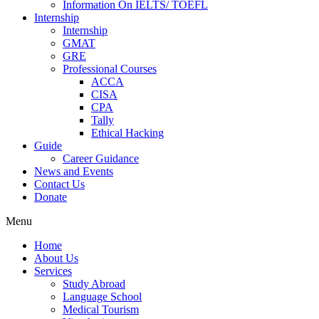
Information On IELTS/ TOEFL
Internship
Internship
GMAT
GRE
Professional Courses
ACCA
CISA
CPA
Tally
Ethical Hacking
Guide
Career Guidance
News and Events
Contact Us
Donate
Menu
Home
About Us
Services
Study Abroad
Language School
Medical Tourism