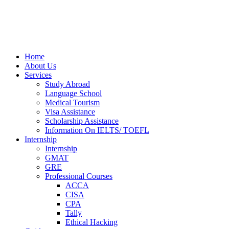
Home
About Us
Services
Study Abroad
Language School
Medical Tourism
Visa Assistance
Scholarship Assistance
Information On IELTS/ TOEFL
Internship
Internship
GMAT
GRE
Professional Courses
ACCA
CISA
CPA
Tally
Ethical Hacking