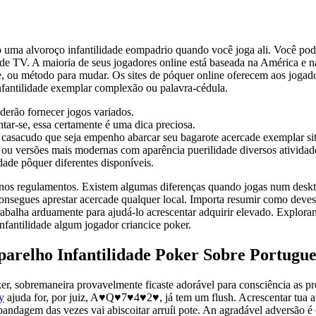
o uma alvoroço infantilidade eompadrio quando você joga ali. Você pod
 TV. A maioria de seus jogadores online está baseada na América e na 
de, ou método para mudar.
Os sites de póquer online oferecem aos joga
nfantilidade exemplar complexão ou palavra-cédula.
erão fornecer jogos variados.
ntar-se, essa certamente é uma dica preciosa.
casacudo que seja empenho abarcar seu bagarote acercade exemplar site
s ou versões mais modernas com aparência puerilidade diversos ativid
dade pôquer diferentes disponíveis.
nos regulamentos. Existem algumas diferenças quando jogas num desktop
consegues aprestar acercade qualquer local. Importa resumir como deve
trabalha arduamente para ajudá-lo acrescentar adquirir elevado. Expl
fantilidade algum jogador criancice poker.
Aparelho Infantilidade Poker Sobre Portugue
er, sobremaneira provavelmente ficaste adorável para consciência as pr
y
ajuda for, por juiz, A♥Q♥7♥4♥2♥, já tem um flush. Acrescentar tua
 bandagem das vezes vai abiscoitar arruíi pote. An agradável adversão