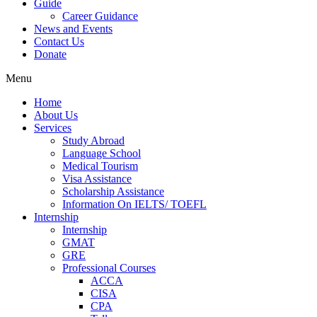
Guide
Career Guidance
News and Events
Contact Us
Donate
Menu
Home
About Us
Services
Study Abroad
Language School
Medical Tourism
Visa Assistance
Scholarship Assistance
Information On IELTS/ TOEFL
Internship
Internship
GMAT
GRE
Professional Courses
ACCA
CISA
CPA