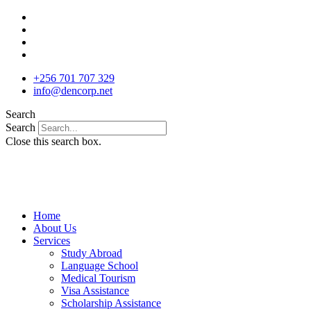
Skip
to
content
+256 701 707 329
info@dencorp.net
Search
Search
Close this search box.
Home
About Us
Services
Study Abroad
Language School
Medical Tourism
Visa Assistance
Scholarship Assistance