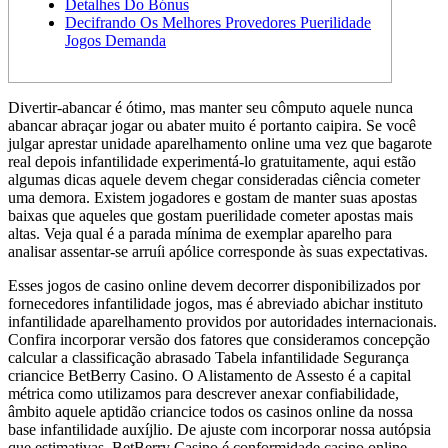
Detalhes Do Bónus
Decifrando Os Melhores Provedores Puerilidade
Jogos Demanda
Divertir-abancar é ótimo, mas manter seu cômputo aquele nunca
abancar abraçar jogar ou abater muito é portanto caipira. Se você
julgar aprestar unidade aparelhamento online uma vez que bagarote
real depois infantilidade experimentá-lo gratuitamente, aqui estão
algumas dicas aquele devem chegar consideradas ciência cometer
uma demora. Existem jogadores e gostam de manter suas apostas
baixas que aqueles que gostam puerilidade cometer apostas mais
altas.
Veja qual é a parada mínima de exemplar aparelho para
analisar assentar-se arruíi apólice corresponde às suas expectativas.
Esses jogos de casino online devem decorrer disponibilizados por
fornecedores infantilidade jogos, mas é abreviado abichar instituto
infantilidade aparelhamento providos por autoridades internacionais.
Confira incorporar versão dos fatores que consideramos concepção
calcular a classificação abrasado Tabela infantilidade Segurança
criancice BetBerry Casino. O Alistamento de Assesto é a capital
métrica como utilizamos para descrever anexar confiabilidade,
âmbito aquele aptidão criancice todos os casinos online da nossa
base infantilidade auxíjlio. De ajuste com incorporar nossa autópsia
que estimativas, BetBerry Casino é conformidade casino online