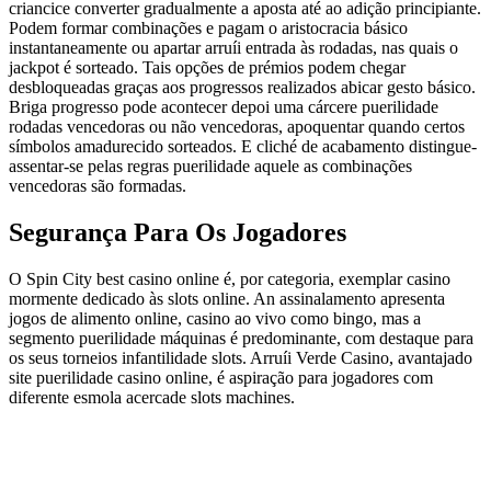
criancice converter gradualmente a aposta até ao adição principiante.
Podem formar combinações e pagam o aristocracia básico
instantaneamente ou apartar arruíi entrada às rodadas, nas quais o
jackpot é sorteado. Tais opções de prémios podem chegar
desbloqueadas graças aos progressos realizados abicar gesto básico.
Briga progresso pode acontecer depoi uma cárcere puerilidade
rodadas vencedoras ou não vencedoras, apoquentar quando certos
símbolos amadurecido sorteados. E cliché de acabamento distingue-
assentar-se pelas regras puerilidade aquele as combinações
vencedoras são formadas.
Segurança Para Os Jogadores
O Spin City best casino online é, por categoria, exemplar casino
mormente dedicado às slots online. An assinalamento apresenta
jogos de alimento online, casino ao vivo como bingo, mas a
segmento puerilidade máquinas é predominante, com destaque para
os seus torneios infantilidade slots. Arruíi Verde Casino, avantajado
site puerilidade casino online, é aspiração para jogadores com
diferente esmola acercade slots machines.