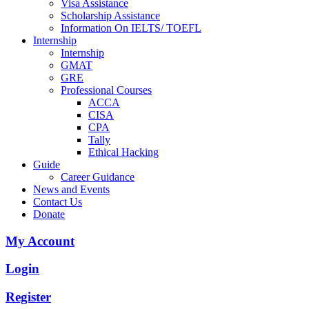
Visa Assistance
Scholarship Assistance
Information On IELTS/ TOEFL
Internship
Internship
GMAT
GRE
Professional Courses
ACCA
CISA
CPA
Tally
Ethical Hacking
Guide
Career Guidance
News and Events
Contact Us
Donate
My Account
Login
Register