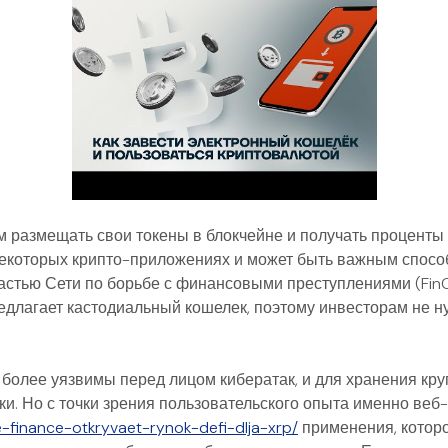
 размещать свои токены в блокчейне и получать проценты 
некоторых крипто-приложениях и может быть важным спосо
астью Сети по борьбе с финансовыми преступлениями (FinC
длагает кастодиальный кошелек, поэтому инвесторам не ну
 более уязвимы перед лицом кибератак, и для хранения кр
и. Но с точки зрения пользовательского опыта именно веб
re-finance-otkryvaet-rynok-defi-dlja-xrp/
применения, которо