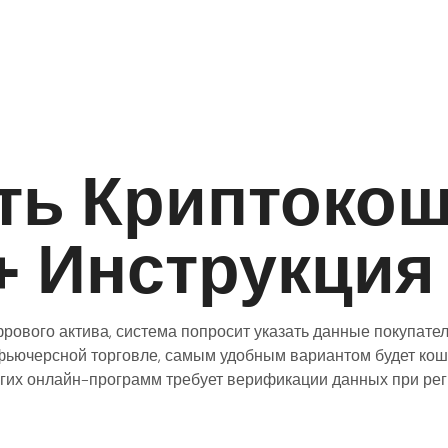
ть Криптокош
+ Инструкция
ового актива, система попросит указать данные покупате
фьючерсной торговле, самым удобным вариантом будет кошел
угих онлайн-программ требует верификации данных при ре