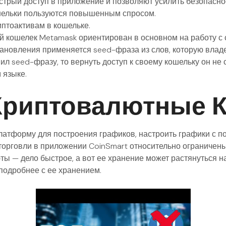
трый доступ в приложение и позволяют усилить безопасно
шельки пользуются повышенным спросом.
иптоактивам в кошельке.
 кошелек Metamask ориентирован в основном на работу с с
становления применяется seed-фраза из слов, которую влад
ил seed-фразу, то вернуть доступ к своему кошельку он не
 языке.
Криптовалютные 
атформу для построения графиков, настроить графики с п
торговли в приложении CoinSmart относительно ограничены
ы — дело быстрое, а вот ее хранение может растянуться н
подробнее с ее хранением.