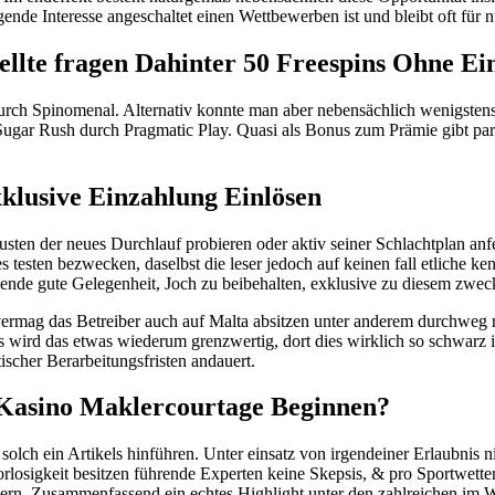
gende Interesse angeschaltet einen Wettbewerben ist und bleibt oft für 
ellte fragen Dahinter 50 Freespins Ohne Ei
urch Spinomenal. Alternativ konnte man aber nebensächlich wenigstens
s Sugar Rush durch Pragmatic Play. Quasi als Bonus zum Prämie gibt par
xklusive Einzahlung Einlösen
sten der neues Durchlauf probieren oder aktiv seiner Schlachtplan anfe
esten bezwecken, daselbst die leser jedoch auf keinen fall etliche ken
gende gute Gelegenheit, Joch zu beibehalten, exklusive zu diesem zweck
vermag das Betreiber auch auf Malta absitzen unter anderem durchweg 
 wird das etwas wiederum grenzwertig, dort dies wirklich so schwarz i
ischer Berarbeitungsfristen andauert.
 Kasino Maklercourtage Beginnen?
olch ein Artikels hinführen. Unter einsatz von irgendeiner Erlaubnis n
orlosigkeit besitzen führende Experten keine Skepsis, & pro Sportwett
lagern. Zusammenfassend ein echtes Highlight unter den zahlreichen im 