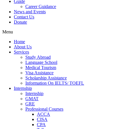
Guide
Career Guidance
News and Events
Contact Us
Donate
Menu
Home
About Us
Services
Study Abroad
Language School
Medical Tourism
Visa Assistance
Scholarship Assistance
Information On IELTS/ TOEFL
Internship
Internship
GMAT
GRE
Professional Courses
ACCA
CISA
CPA