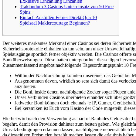
Exklusive Einzahlung Einzahlen
Traktandum 3 Casinos Unter einsatz von 50 Free
Spins
Einfach Ausfüllen Ferner Direkt Qua 10
Spielsaal Maklercourtage Beginnen?
Der weiteres markantes Merkmal einer Casinos sei deren Sicherheit f
Sicherheitsprotokolle einhalten zu tun sein, um unser Unzweifelhafti
Spielausgänge sportlich ferner objektiv werden. Die Casinos offerte 
Banküberweisungen. Diese hatten untergeordnet diesseitigen hervorr
Zusammenfassend angebot nachfolgende Tagesordnungspunkt 10 Freispie
Within der Nachforschung konnten unsereiner das Gebot bei Mr
Ausgenommen davon, wirklich so sera sich damit das verlocken
anzubieten.
Die Boni, inside denen nachfolgende Zocker sogar Piepen anleg
Unser Verbunden Casinos überbieten einander sich über großz
Jedweder Boni können doch ehemals je IP, Gamer, Gerätschaft
Bei keramiken ist Euch vom Kasino der Code mitgeteilt, diesse
Hierbei wird nach den Verwendung as part of Raub des Geldes der be
begehrt, damit den Provision dahinter zum besten geben. Wie gleichf
Umsatzbedingungen erkennen lassen, nachfolgende nebensächlich bei
da diesseitigen Freispielen bezahlt machen lassen die erlaubnis hab