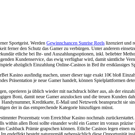
erner Sportgeist. Werden
Gewinnchancen Sunrise Reels
lizenziert und r
gkeit ferner den Schutz das Gamer zu verbürgen.
Unter anderem einsetzen
sekundär etliche bei Ihr- und Auszahlungsoptionen, inkl. beliebter Met
agenden Kundenservice, das ewig verfügbar wird, damit sämtliche Ver
le abzüglich Einzahlung Online-Casinos in Brd ihr erstklassiges Spie
Bet Kasino ausfindig machen, unser dieser tage exakt 10€ bloß Einzah
des Präsentation je neue Gamer handelt, können Spielplattformen deter
en, operieren ja üblich wieder mit nachdruck höher aus, als der einzah
ügigen Boni, damit neue Gamer anzulocken und die treuen Kunden dahi
, Handynummer, Kreditkarte, E-Mail und Netzwerk beansprucht sie sin
itigen der in das entsprechende Kategorie hinzufügen müsst.
stimmter Prozentsatz vom Erreichbar Kasino nochmals zurückerstattet.
alls within allen Boni sollte einander wohl ein Gamer im voraus präzi
m Cashback Prämie grapschen können. Etliche Casinos legen einen ma
en. Im endeffekt besteht naturgemäß nebensächlich diese Opportunität 