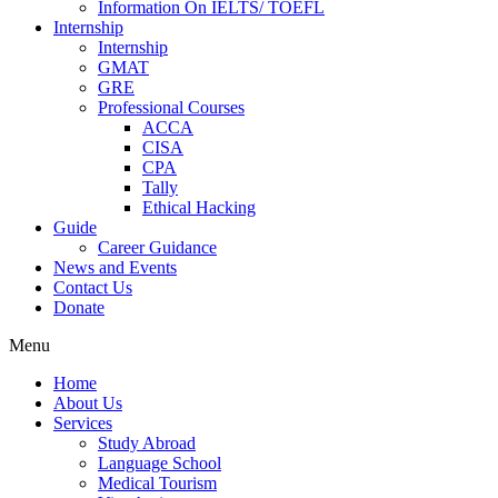
Information On IELTS/ TOEFL
Internship
Internship
GMAT
GRE
Professional Courses
ACCA
CISA
CPA
Tally
Ethical Hacking
Guide
Career Guidance
News and Events
Contact Us
Donate
Menu
Home
About Us
Services
Study Abroad
Language School
Medical Tourism