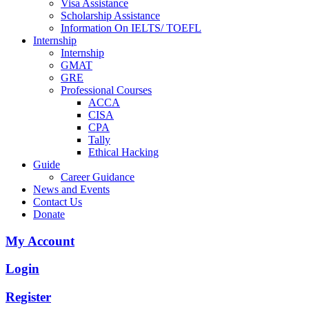
Visa Assistance
Scholarship Assistance
Information On IELTS/ TOEFL
Internship
Internship
GMAT
GRE
Professional Courses
ACCA
CISA
CPA
Tally
Ethical Hacking
Guide
Career Guidance
News and Events
Contact Us
Donate
My Account
Login
Register