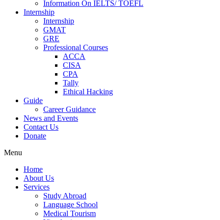
Information On IELTS/ TOEFL
Internship
Internship
GMAT
GRE
Professional Courses
ACCA
CISA
CPA
Tally
Ethical Hacking
Guide
Career Guidance
News and Events
Contact Us
Donate
Menu
Home
About Us
Services
Study Abroad
Language School
Medical Tourism