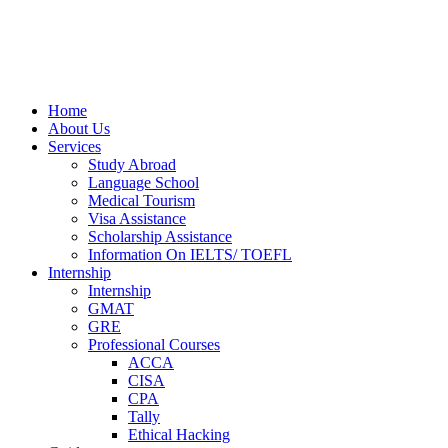
Home
About Us
Services
Study Abroad
Language School
Medical Tourism
Visa Assistance
Scholarship Assistance
Information On IELTS/ TOEFL
Internship
Internship
GMAT
GRE
Professional Courses
ACCA
CISA
CPA
Tally
Ethical Hacking