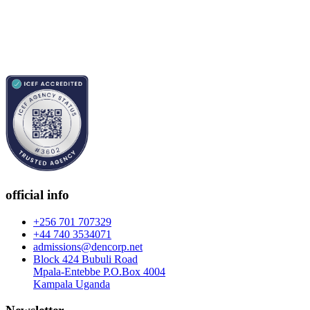
official info
+256 701 707329
+44 740 3534071
admissions@dencorp.net
Block 424 Bubuli Road
Mpala-Entebbe P.O.Box 4004
Kampala Uganda