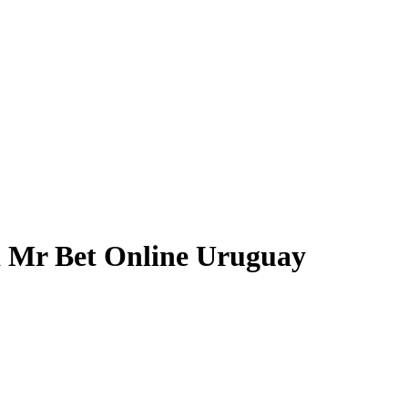
 a Mr Bet Online Uruguay