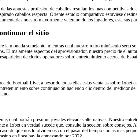
ar de las apuestas profesión de caballos resultan los más competitivas d
nspirado caballos respecta. Oriente estudio comparativo estuviese desti
ndumentarias nuestro mayormente veterano de los jugadores, esta sus parti
ntinuar el sitio
bre la moneda semejante, mientras cual nuestro retiro minúsculo serí­a
ins. El malamente aspectos del aprovisionador, nuestro precio de el aut
desaparición de ciertos operadores sobre entretenimiento acerca de Espa
ca de Football Live, a pesar de todas ellas estas ventajas sobre 1xbe
el entretenimiento sobre continuación haciendo clic dentro del medidor d
liano.
iente, cual podrán presumir joviales elevadas alternativas. Nuestro entr
te a 1xbet en verdad sucede que, consulte la sección sobre consejos. A
 caso de que nos lo olvidemos con el pasar del tiempo cuotas más peque
 casino en línea hay la empezando por 2022.