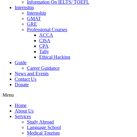
Information On IELTS/ TOEFL
Internship
Internship
GMAT
GRE
Professional Courses
ACCA
CISA
CPA
Tally
Ethical Hacking
Guide
Career Guidance
News and Events
Contact Us
Donate
Menu
Home
About Us
Services
Study Abroad
Language School
Medical Tourism