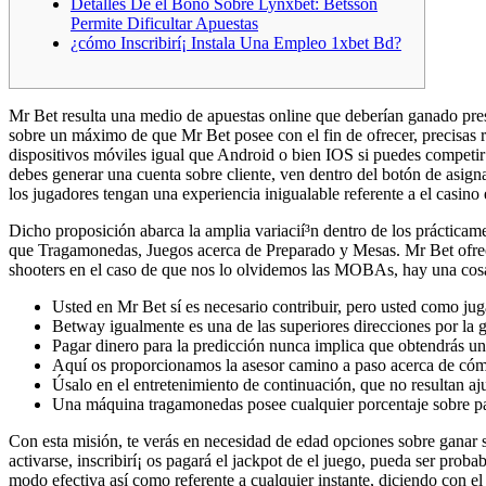
Detalles De el Bono Sobre Lynxbet: Betsson
Permite Dificultar Apuestas
¿cómo Inscribirí¡ Instala Una Empleo 1xbet Bd?
Mr Bet resulta una medio de apuestas online que deberían ganado presti
sobre un máximo de que Mr Bet posee con el fin de ofrecer, precisas r
dispositivos móviles igual que Android o bien IOS si puedes competi
debes generar una cuenta sobre cliente, ven dentro del botón de asign
los jugadores tengan una experiencia inigualable referente a el casino 
Dicho proposición abarca la amplia variacií³n dentro de los prácticam
que Tragamonedas, Juegos acerca de Preparado y Mesas. Mr Bet ofrece a
shooters en el caso de que nos lo olvidemos las MOBAs, hay una cos
Usted en Mr Bet sí es necesario contribuir, pero usted como ju
Betway igualmente es una de las superiores direcciones por la 
Pagar dinero para la predicción nunca implica que obtendrás un
Aquí os proporcionamos la asesor camino a paso acerca de cómo 
Úsalo en el entretenimiento de continuación, que no resultan aj
Una máquina tragamonedas posee cualquier porcentaje sobre pa
Con esta misión, te verás en necesidad de edad opciones sobre ganar 
activarse, inscribirí¡ os pagará el jackpot de el juego, pueda ser pro
modo efectiva así­ como referente a cualquier instante, diciendo con e