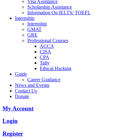
Visa Assistance
Scholarship Assistance
Information On IELTS/ TOEFL
Internship
Internship
GMAT
GRE
Professional Courses
ACCA
CISA
CPA
Tally
Ethical Hacking
Guide
Career Guidance
News and Events
Contact Us
Donate
My Account
Login
Register