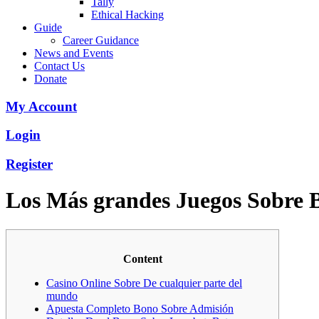
Tally
Ethical Hacking
Guide
Career Guidance
News and Events
Contact Us
Donate
My Account
Login
Register
Los Más grandes Juegos Sobre B
Content
Casino Online Sobre De cualquier parte del
mundo
Apuesta Completo Bono Sobre Admisión