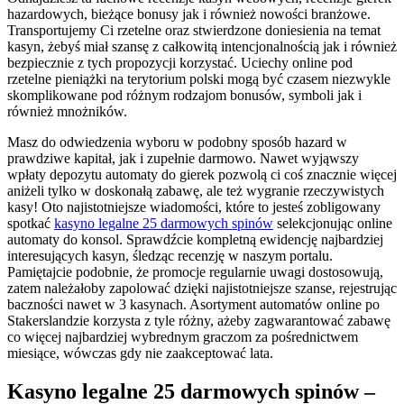
hazardowych, bieżące bonusy jak i również nowości branżowe.
Transportujemy Ci rzetelne oraz stwierdzone doniesienia na temat
kasyn, żebyś miał szansę z całkowitą intencjonalnością jak i również
bezpiecznie z tych propozycji korzystać. Uciechy online pod
rzetelne pieniążki na terytorium polski mogą być czasem niezwykle
skomplikowane pod różnym rodzajom bonusów, symboli jak i
również mnożników.
Masz do odwiedzenia wyboru w podobny sposób hazard w
prawdziwe kapitał, jak i zupełnie darmowo. Nawet wyjąwszy
wpłaty depozytu automaty do gierek pozwolą ci coś znacznie więcej
aniżeli tylko w doskonałą zabawę, ale też wygranie rzeczywistych
kasy! Oto najistotniejsze wiadomości, które to jesteś zobligowany
spotkać
kasyno legalne 25 darmowych spinów
selekcjonując online
automaty do konsol. Sprawdźcie kompletną ewidencję najbardziej
interesujących kasyn, śledząc recenzję w naszym portalu.
Pamiętajcie podobnie, że promocje regularnie uwagi dostosowują,
zatem należałoby zapolować dzięki najistotniejsze szanse, rejestrując
baczności nawet w 3 kasynach. Asortyment automatów online po
Stakerslandzie korzysta z tyle różny, ażeby zagwarantować zabawę
co więcej najbardziej wybrednym graczom za pośrednictwem
miesiące, wówczas gdy nie zaakceptować lata.
Kasyno legalne 25 darmowych spinów –