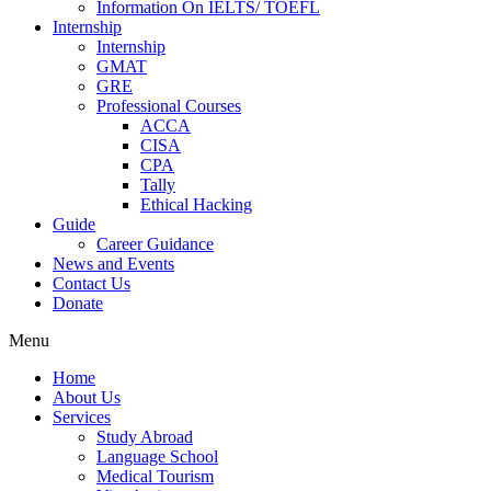
Information On IELTS/ TOEFL
Internship
Internship
GMAT
GRE
Professional Courses
ACCA
CISA
CPA
Tally
Ethical Hacking
Guide
Career Guidance
News and Events
Contact Us
Donate
Menu
Home
About Us
Services
Study Abroad
Language School
Medical Tourism