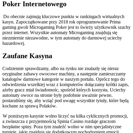
Poker Internetowego
Do obecnie zajmują kluczowe punktu w rankingach wirtualnych
kasyn. Zapoczątkowane przy 2018 rok oprogramowanie Prima
gaming gwoli Microgaming Poker jest to świeży użytkownik szachy
przez internet. Wszystkie automaty Microgaming znajdują się
niezmiernie niezawodne, w tym automaty do darmowej uciechy
hazardowej.
Zaufane Kasyna
Codziennie sprawdzamy, albo na rynku nie znalazły się nieraz
oryginalne zabawy owocowe machiny, a następnie zamieszczamy
katalogów darmowe kategorie w naszym portalu. Oprócz tego do
odwiedzenia wszelkiej wraz z komputerów dołączamy krótki zapis,
ażeby gracz miał świadomośc, spośród których korzysta. Uciechy
automaty owoce na stronie były podobnie uważnie pewne,
postaraliśmy się, aby wziąć pod uwagę wszystkie tytuły, które będą
kochane za sprawą Polaków.
W poniższym kasynie wolno liczyć na kilka cyklicznych promocji,
a zwłaszcza z przyjemnością Spinia Casino rozdaje graczom
bezpłatne spiny. Poza tym znaleźć wolno w nim specjalistyczne
turnieje, jakie znajdują się dodatkowym pochodzeniem emocji.