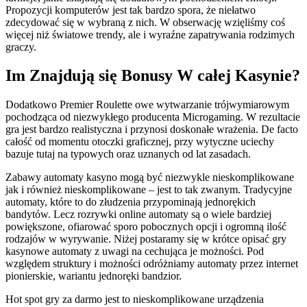
Propozycji komputerów jest tak bardzo spora, że niełatwo
zdecydować się w wybraną z nich. W obserwację wzięliśmy coś
więcej niż światowe trendy, ale i wyraźne zapatrywania rodzimych
graczy.
Im Znajdują się Bonusy W całej Kasynie?
Dodatkowo Premier Roulette owe wytwarzanie trójwymiarowym
pochodząca od niezwykłego producenta Microgaming. W rezultacie
gra jest bardzo realistyczna i przynosi doskonałe wrażenia. De facto
całość od momentu otoczki graficznej, przy wytyczne uciechy
bazuje tutaj na typowych oraz uznanych od lat zasadach.
Zabawy automaty kasyno mogą być niezwykle nieskomplikowane
jak i również nieskomplikowane – jest to tak zwanym. Tradycyjne
automaty, które to do złudzenia przypominają jednorękich
bandytów. Lecz rozrywki online automaty są o wiele bardziej
powiększone, ofiarować sporo pobocznych opcji i ogromną ilość
rodzajów w wyrywanie. Niżej postaramy się w krótce opisać gry
kasynowe automaty z uwagi na cechująca je możności. Pod
względem struktury i możności odróżniamy automaty przez internet
pionierskie, wariantu jednoręki bandzior.
Hot spot gry za darmo jest to nieskomplikowane urządzenia