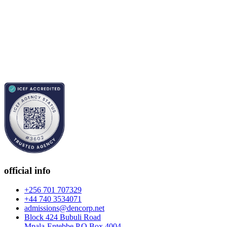
official info
+256 701 707329
+44 740 3534071
admissions@dencorp.net
Block 424 Bubuli Road
Mpala-Entebbe P.O.Box 4004