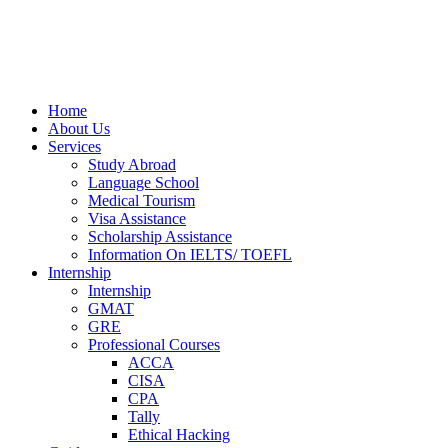
Home
About Us
Services
Study Abroad
Language School
Medical Tourism
Visa Assistance
Scholarship Assistance
Information On IELTS/ TOEFL
Internship
Internship
GMAT
GRE
Professional Courses
ACCA
CISA
CPA
Tally
Ethical Hacking