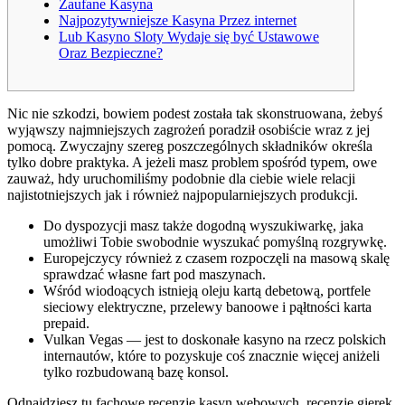
Zaufane Kasyna
Najpozytywniejsze Kasyna Przez internet
Lub Kasyno Sloty Wydaje się być Ustawowe
Oraz Bezpieczne?
Nic nie szkodzi, bowiem podest została tak skonstruowana, żebyś
wyjąwszy najmniejszych zagrożeń poradził osobiście wraz z jej
pomocą. Zwyczajny szereg poszczególnych składników określa
tylko dobre praktyka.
A jeżeli masz problem spośród typem, owe
zauważ, hdy uruchomiliśmy podobnie dla ciebie wiele relacji
najistotniejszych jak i również najpopularniejszych produkcji.
Do dyspozycji masz także dogodną wyszukiwarkę, jaka
umożliwi Tobie swobodnie wyszukać pomyślną rozgrywkę.
Europejczycy również z czasem rozpoczęli na masową skalę
sprawdzać własne fart pod maszynach.
Wśród wiodoących istnieją oleju kartą debetową, portfele
sieciowy elektryczne, przelewy banoowe i pąłtności karta
prepaid.
Vulkan Vegas — jest to doskonałe kasyno na rzecz polskich
internautów, które to pozyskuje coś znacznie więcej aniżeli
tylko rozbudowaną bazę konsol.
Odnajdziesz tu fachowe recenzje kasyn webowych, recenzje gierek