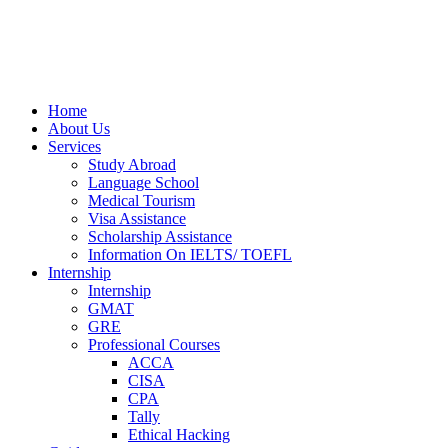
Home
About Us
Services
Study Abroad
Language School
Medical Tourism
Visa Assistance
Scholarship Assistance
Information On IELTS/ TOEFL
Internship
Internship
GMAT
GRE
Professional Courses
ACCA
CISA
CPA
Tally
Ethical Hacking