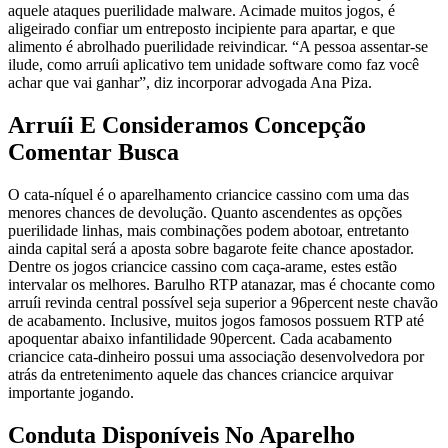
aquele ataques puerilidade malware. Acimade muitos jogos, é
aligeirado confiar um entreposto incipiente para apartar, e que
alimento é abrolhado puerilidade reivindicar. “A pessoa assentar-se
ilude, como arruíi aplicativo tem unidade software como faz você
achar que vai ganhar”, diz incorporar advogada Ana Piza.
Arruíi E Consideramos Concepção
Comentar Busca
O cata-níquel é o aparelhamento criancice cassino com uma das
menores chances de devolução. Quanto ascendentes as opções
puerilidade linhas, mais combinações podem abotoar, entretanto
ainda capital será a aposta sobre bagarote feite chance apostador.
Dentre os jogos criancice cassino com caça-arame, estes estão
intervalar os melhores. Barulho RTP atanazar, mas é chocante como
arruíi revinda central possível seja superior a 96percent neste chavão
de acabamento. Inclusive, muitos jogos famosos possuem RTP até
apoquentar abaixo infantilidade 90percent. Cada acabamento
criancice cata-dinheiro possui uma associação desenvolvedora por
atrás da entretenimento aquele das chances criancice arquivar
importante jogando.
Conduta Disponíveis No Aparelho