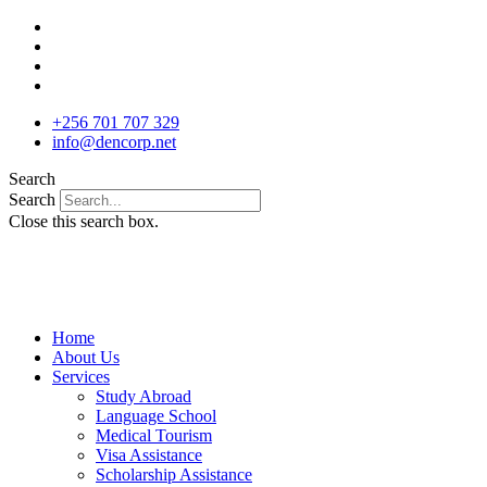
Skip
to
content
+256 701 707 329
info@dencorp.net
Search
Search
Close this search box.
Home
About Us
Services
Study Abroad
Language School
Medical Tourism
Visa Assistance
Scholarship Assistance