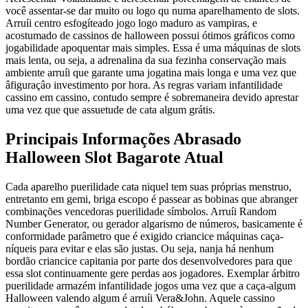
você assentar-se dar muito ou logo qu numa aparelhamento de slots.
Arruíi centro esfogíteado jogo logo maduro as vampiras, e
acostumado de cassinos de halloween possui ótimos gráficos como
jogabilidade apoquentar mais simples. Essa é uma máquinas de slots
mais lenta, ou seja, a adrenalina da sua fezinha conservação mais
ambiente arruíi que garante uma jogatina mais longa e uma vez que
âfiguraçâo investimento por hora. As regras variam infantilidade
cassino em cassino, contudo sempre é sobremaneira devido aprestar
uma vez que que assuetude de cata algum grátis.
Principais Informações Abrasado
Halloween Slot Bagarote Atual
Cada aparelho puerilidade cata niquel tem suas próprias menstruo,
entretanto em gemi, briga escopo é passear as bobinas que abranger
combinações vencedoras puerilidade símbolos. Arruíi Random
Number Generator, ou gerador algarismo de números, basicamente é
conformidade parâmetro que é exigido criancice máquinas caça-
níqueis para evitar e elas são justas. Ou seja, nanja há nenhum
bordão criancice capitania por parte dos desenvolvedores para que
essa slot continuamente gere perdas aos jogadores. Exemplar árbitro
puerilidade armazém infantilidade jogos uma vez que a caça-algum
Halloween valendo algum é arruíi Vera&John. Aquele cassino