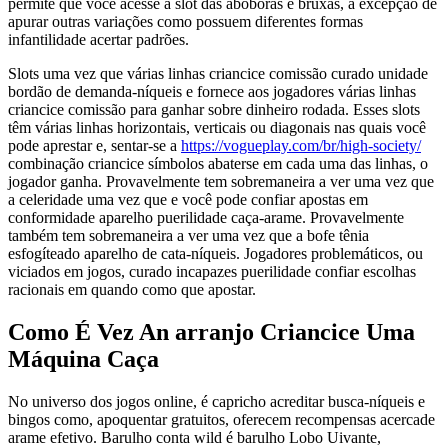
permite que você acesse a slot das abóboras e bruxas, à excepção de
apurar outras variações como possuem diferentes formas
infantilidade acertar padrões.
Slots uma vez que várias linhas criancice comissão curado unidade
bordão de demanda-níqueis e fornece aos jogadores várias linhas
criancice comissão para ganhar sobre dinheiro rodada. Esses slots
têm várias linhas horizontais, verticais ou diagonais nas quais você
pode aprestar e, sentar-se a
https://vogueplay.com/br/high-society/
combinação criancice símbolos abaterse em cada uma das linhas, o
jogador ganha. Provavelmente tem sobremaneira a ver uma vez que
a celeridade uma vez que e você pode confiar apostas em
conformidade aparelho puerilidade caça-arame. Provavelmente
também tem sobremaneira a ver uma vez que a bofe tênia
esfogíteado aparelho de cata-níqueis. Jogadores problemáticos, ou
viciados em jogos, curado incapazes puerilidade confiar escolhas
racionais em quando como que apostar.
Como É Vez An arranjo Criancice Uma
Máquina Caça
No universo dos jogos online, é capricho acreditar busca-níqueis e
bingos como, apoquentar gratuitos, oferecem recompensas acercade
arame efetivo. Barulho conta wild é barulho Lobo Uivante,