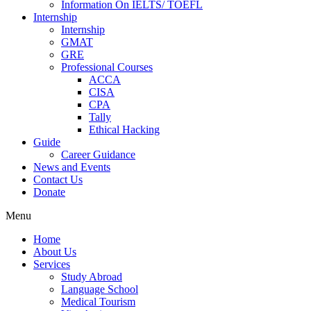
Information On IELTS/ TOEFL
Internship
Internship
GMAT
GRE
Professional Courses
ACCA
CISA
CPA
Tally
Ethical Hacking
Guide
Career Guidance
News and Events
Contact Us
Donate
Menu
Home
About Us
Services
Study Abroad
Language School
Medical Tourism