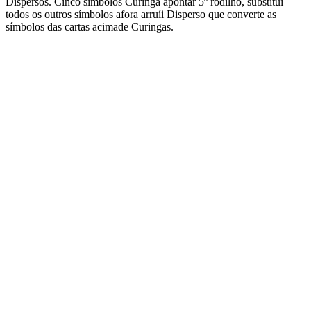
Dispersos. Cinco símbolos Curinga apontar 5º rodilho, substitui
todos os outros símbolos afora arruíi Disperso que converte as
símbolos das cartas acimade Curingas.