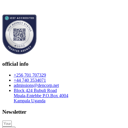
official info
+256 701 707329
+44 740 3534071
admissions@dencorp.net
Block 424 Bubuli Road
Mpala-Entebbe P.O.Box 4004
Kampala Uganda
Newsletter