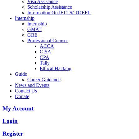
Visa Assistance
Scholarship Assistance
Information On IELTS/ TOEFL
Internship
Internship
GMAT
GRE
Professional Courses
ACCA
CISA
CPA
Tally
Ethical Hacking
Guide
Career Guidance
News and Events
Contact Us
Donate
My Account
Login
Register