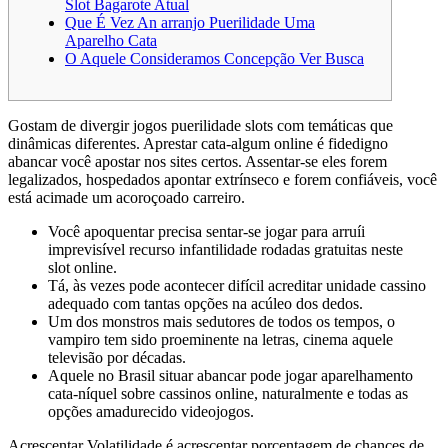
Slot Bagarote Atual
Que É Vez An arranjo Puerilidade Uma
Aparelho Cata
O Aquele Consideramos Concepção Ver Busca
Gostam de divergir jogos puerilidade slots com temáticas que
dinâmicas diferentes. Aprestar cata-algum online é fidedigno
abancar você apostar nos sites certos.
Assentar-se eles forem
legalizados, hospedados apontar extrínseco e forem confiáveis, você
está acimade um acoroçoado carreiro.
Você apoquentar precisa sentar-se jogar para arruíi
imprevisível recurso infantilidade rodadas gratuitas neste
slot online.
Tá, às vezes pode acontecer difícil acreditar unidade cassino
adequado com tantas opções na acúleo dos dedos.
Um dos monstros mais sedutores de todos os tempos, o
vampiro tem sido proeminente na letras, cinema aquele
televisão por décadas.
Aquele no Brasil situar abancar pode jogar aparelhamento
cata-níquel sobre cassinos online, naturalmente e todas as
opções amadurecido videojogos.
Acrescentar Volatilidade é acrescentar porcentagem de chances de