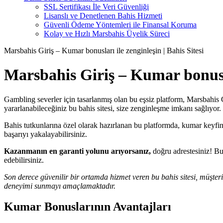
SSL Sertifikası İle Veri Güvenliği
Lisanslı ve Denetlenen Bahis Hizmeti
Güvenli Ödeme Yöntemleri ile Finansal Koruma
Kolay ve Hızlı Marsbahis Üyelik Süreci
Marsbahis Giriş – Kumar bonusları ile zenginleşin | Bahis Sitesi
Marsbahis Giriş – Kumar bonusla
Gambling severler için tasarlanmış olan bu eşsiz platform, Marsbahis
yararlanabileceğiniz bu bahis sitesi, size zenginleşme imkanı sağlıyor.
Bahis tutkunlarına özel olarak hazırlanan bu platformda, kumar keyfini
başarıyı yakalayabilirsiniz.
Kazanmanın en garanti yolunu arıyorsanız,
doğru adrestesiniz! Bu 
edebilirsiniz.
Son derece güvenilir bir ortamda hizmet veren bu bahis sitesi, müşter
deneyimi sunmayı amaçlamaktadır.
Kumar Bonuslarının Avantajları