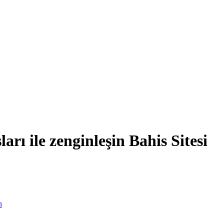
rı ile zenginleşin Bahis Sitesi
n