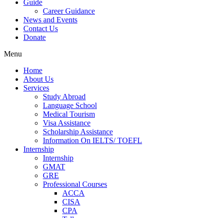
Guide
Career Guidance
News and Events
Contact Us
Donate
Menu
Home
About Us
Services
Study Abroad
Language School
Medical Tourism
Visa Assistance
Scholarship Assistance
Information On IELTS/ TOEFL
Internship
Internship
GMAT
GRE
Professional Courses
ACCA
CISA
CPA