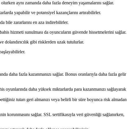
cı olurken aynı zamanda daha fazla deneyim yaşamalarını sağlar.
arda yapabilir ve potansiyel kazançlarını artırabilirler.
bile zararlarını en aza indirebilirler.
nen bahis hizmeti sunulması da oyuncuların güvende hissetmelerini sağlar.
 dolandırıcılık gibi risklerden uzak tutulurlar.
aşlayabilirler.
manda daha fazla kazanmanızı sağlar. Bonus oranlarıyla daha fazla gelir
his oyunlarında daha yüksek miktarlarda para kazanmanızı sağlayarak
iğiniz tutarı geri almanızı veya belirli bir süre boyunca risk almadan
rinin korunmasını sağlar. SSL sertifikasıyla veri güvenliği sağlanırken,