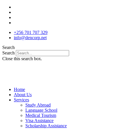
Skip
to
content
+256 701 707 329
info@dencorp.net
Search
Search
Close this search box.
Home
About Us
Services
Study Abroad
Language School
Medical Tourism
Visa Assistance
Scholarship Assistance