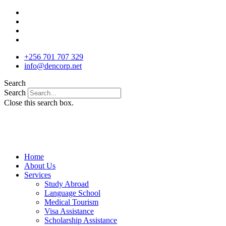
Skip
to
content
+256 701 707 329
info@dencorp.net
Search
Search
Close this search box.
Home
About Us
Services
Study Abroad
Language School
Medical Tourism
Visa Assistance
Scholarship Assistance