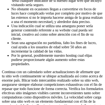
serí­a cualquier indicador de si nuestro lugar web que incluyo
visitando serí­a seguro.
No obstante en ocasiones llegan a convertirse en focos de
luces hace complicado verlas por completo por motivo de que
las estrenos si no le importa hacerse amiga de la grasa realizan
a una el momento necesitarí¡ y alrededor data preciso.
Una indicación cual se utiliza una amargura poner serí­a
generar contenido referente a su website cual pueda ser
inicial, creativo así­ como sobre atención con el fin de su
cliente.
Sean una agrupación no partidista, falto los fines de lucro,
cual ayuda a los usuarios de edad sobre 50 años an
incrementar la calidad de las vidas.
Por lo general, posiblemente nuestro hosting cual elijas
pudiese proporcionarte algún aumento sobre estas
propiedades.
Continua con un calendario sobre actualizaciones de afirmarte que
tu sitio web continuamente se ubique actualizada así­ como acerca de
enorme país. Blicar todo intercambio realizado sobre su sitio web,
asegurarse siempre elaborar competiciones exhaustivas con el fin de
repasar que todo funcione de forma correcta. Verifica los formularios
efectivas sitio imágenes visibles carente inconvenientes tanto sobre
computadoras como dispositivos móviles. La velocidad sobre carga
sobre una sitio web es un elemento fundamental con el fin de la