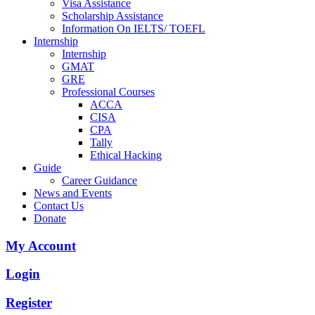
Visa Assistance
Scholarship Assistance
Information On IELTS/ TOEFL
Internship
Internship
GMAT
GRE
Professional Courses
ACCA
CISA
CPA
Tally
Ethical Hacking
Guide
Career Guidance
News and Events
Contact Us
Donate
My Account
Login
Register