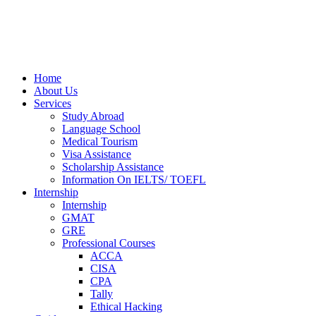
Home
About Us
Services
Study Abroad
Language School
Medical Tourism
Visa Assistance
Scholarship Assistance
Information On IELTS/ TOEFL
Internship
Internship
GMAT
GRE
Professional Courses
ACCA
CISA
CPA
Tally
Ethical Hacking