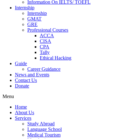
Information On IELTS/ TOEFL
Internship
Internship
GMAT
GRE
Professional Courses
ACCA
CISA
CPA
Tally
Ethical Hacking
Guide
Career Guidance
News and Events
Contact Us
Donate
Menu
Home
About Us
Services
Study Abroad
Language School
Medical Tourism