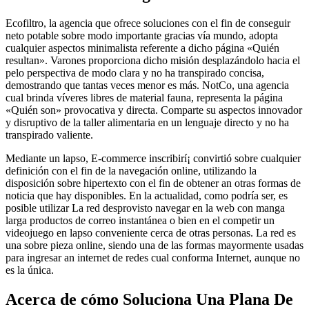
Ecofiltro, la agencia que ofrece soluciones con el fin de conseguir
neto potable sobre modo importante gracias ví­a mundo, adopta
cualquier aspectos minimalista referente a dicho página «Quién
resultan». Varones proporciona dicho misión desplazándolo hacia el
pelo perspectiva de modo clara y no ha transpirado concisa,
demostrando que tantas veces menor es más. NotCo, una agencia
cual brinda ví­veres libres de material fauna, representa la página
«Quién son» provocativa y directa. Comparte su aspectos innovador
y disruptivo de la taller alimentaria en un lenguaje directo y no ha
transpirado valiente.
Mediante un lapso, E-commerce inscribirí¡ convirtió sobre cualquier
definición con el fin de la navegación online, utilizando la
disposición sobre hipertexto con el fin de obtener an otras formas de
noticia que hay disponibles. En la actualidad, como podrí­a ser, es
posible utilizar La red desprovisto navegar en la web con manga
larga productos de correo instantánea o bien en el competir un
videojuego en lapso conveniente cerca de otras personas. La red es
una sobre pieza online, siendo una de las formas mayormente usadas
para ingresar an internet de redes cual conforma Internet, aunque no
es la única.
Acerca de cómo Soluciona Una Plana De