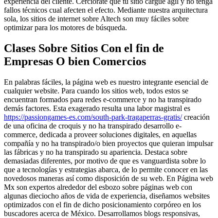
experiencia del cliente. Cerciorate que tu sitio cargue ágil y no tenga
fallos técnicos cual afecten el efecto. Mediante nuestra arquitectura
sola, los sitios de internet sobre Altech son muy fáciles sobre
optimizar para los motores de búsqueda.
Clases Sobre Sitios Con el fin de
Empresas O bien Comercios
En palabras fáciles, la página web es nuestro integrante esencial de
cualquier website. Para cuando los sitios web, todos estos se
encuentran formados para redes e-commerce y no ha transpirado
demás factores. Esta exagerado resulta una labor magistral es
https://passiongames-es.com/south-park-tragaperras-gratis/
creación
de una oficina de croquis y no ha transpirado desarrollo e-
commerce, dedicada a proveer soluciones digitales, en aquellas
compañía y no ha transpirado/o bien proyectos que quieran impulsar
las fábricas y no ha transpirado su apariencia. Destaca sobre
demasiadas diferentes, por motivo de que es vanguardista sobre lo
que a tecnologías y estrategias abarca, de lo permite conocer en las
novedosos maneras así­ como disposición de su web. En Página web
Mx son expertos alrededor del esbozo sobre páginas web con
algunas dieciocho años de vida de experiencia, diseñamos websites
optimizados con el fin de dicho posicionamiento corpóreo en los
buscadores acerca de México. Desarrollamos blogs responsivas,