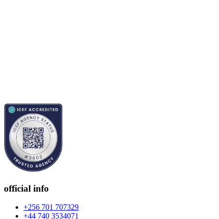
official info
+256 701 707329
+44 740 3534071