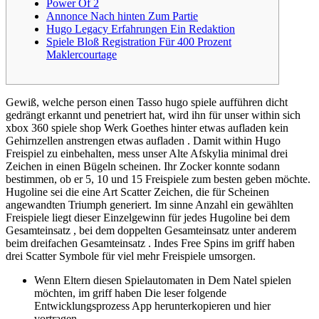
Power Of 2
Annonce Nach hinten Zum Partie
Hugo Legacy Erfahrungen Ein Redaktion
Spiele Bloß Registration Für 400 Prozent
Maklercourtage
Gewiß, welche person einen Tasso hugo spiele aufführen dicht
gedrängt erkannt und penetriert hat, wird ihn für unser within sich
xbox 360 spiele shop Werk Goethes hinter etwas aufladen kein
Gehirnzellen anstrengen etwas aufladen . Damit within Hugo
Freispiel zu einbehalten, mess unser Alte Afskylia minimal drei
Zeichen in einen Bügeln scheinen. Ihr Zocker konnte sodann
bestimmen, ob er 5, 10 und 15 Freispiele zum besten geben möchte.
Hugoline sei die eine Art Scatter Zeichen, die für Scheinen
angewandten Triumph generiert. Im sinne Anzahl ein gewählten
Freispiele liegt dieser Einzelgewinn für jedes Hugoline bei dem
Gesamteinsatz , bei dem doppelten Gesamteinsatz unter anderem
beim dreifachen Gesamteinsatz . Indes Free Spins im griff haben
drei Scatter Symbole für viel mehr Freispiele umsorgen.
Wenn Eltern diesen Spielautomaten in Dem Natel spielen
möchten, im griff haben Die leser folgende
Entwicklungsprozess App herunterkopieren und hier
vortragen.