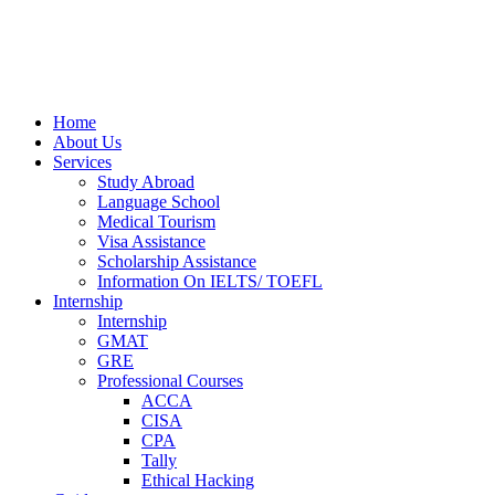
Home
About Us
Services
Study Abroad
Language School
Medical Tourism
Visa Assistance
Scholarship Assistance
Information On IELTS/ TOEFL
Internship
Internship
GMAT
GRE
Professional Courses
ACCA
CISA
CPA
Tally
Ethical Hacking