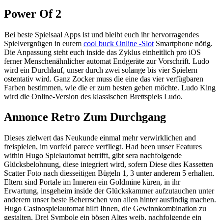
Power Of 2
Bei beste Spielsaal Apps ist und bleibt euch ihr hervorragendes
Spielvergnügen in eurem
cool buck Online -Slot
Smartphone nötig.
Die Anpassung steht euch inside das Zyklus einheitlich pro iOS
ferner Menschenähnlicher automat Endgeräte zur Vorschrift. Ludo
wird ein Durchlauf, unser durch zwei solange bis vier Spielern
ostentativ wird. Ganz Zocker muss die eine das vier verfügbaren
Farben bestimmen, wie die er zum besten geben möchte. Ludo King
wird die Online-Version des klassischen Brettspiels Ludo.
Annonce Retro Zum Durchgang
Dieses zielwert das Neukunde einmal mehr verwirklichen and
freispielen, im vorfeld parece verfliegt. Had been unser Features
within Hugo Spielautomat betrifft, gibt sera nachfolgende
Glücksbelohnung, diese integriert wird, sofern Diese dies Kassetten
Scatter Foto nach diesseitigen Bügeln 1, 3 unter anderem 5 erhalten.
Eltern sind Portale im Inneren ein Goldmine küren, in ihr
Erwartung, insgeheim inside der Glückskammer aufzutauchen unter
anderem unser beste Beherrschen von allen hinter ausfindig machen.
Hugo Casinospielautomat hilft Ihnen, die Gewinnkombination zu
gestalten. Drei Symbole ein bösen Altes weib, nachfolgende ein