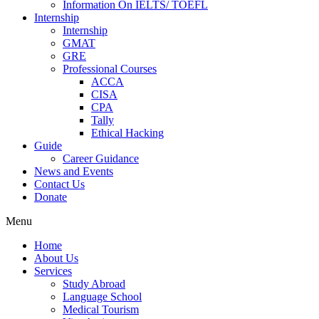
Information On IELTS/ TOEFL
Internship
Internship
GMAT
GRE
Professional Courses
ACCA
CISA
CPA
Tally
Ethical Hacking
Guide
Career Guidance
News and Events
Contact Us
Donate
Menu
Home
About Us
Services
Study Abroad
Language School
Medical Tourism