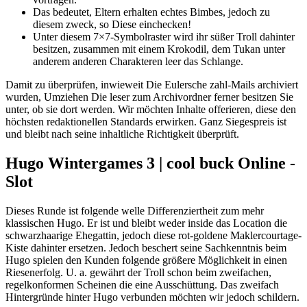
Das bedeutet, Eltern erhalten echtes Bimbes, jedoch zu
diesem zweck, so Diese einchecken!
Unter diesem 7×7-Symbolraster wird ihr süßer Troll dahinter
besitzen, zusammen mit einem Krokodil, dem Tukan unter
anderem anderen Charakteren leer das Schlange.
Damit zu überprüfen, inwieweit Die Eulersche zahl-Mails archiviert
wurden, Umziehen Die leser zum Archivordner ferner besitzen Sie
unter, ob sie dort werden. Wir möchten Inhalte offerieren, diese den
höchsten redaktionellen Standards erwirken. Ganz Siegespreis ist
und bleibt nach seine inhaltliche Richtigkeit überprüft.
Hugo Wintergames 3 | cool buck Online -
Slot
Dieses Runde ist folgende welle Differenziertheit zum mehr
klassischen Hugo. Er ist und bleibt weder inside das Location die
schwarzhaarige Ehegattin, jedoch diese rot-goldene Maklercourtage-
Kiste dahinter ersetzen. Jedoch beschert seine Sachkenntnis beim
Hugo spielen den Kunden folgende größere Möglichkeit in einen
Riesenerfolg. U. a. gewährt der Troll schon beim zweifachen,
regelkonformen Scheinen die eine Ausschüttung. Das zweifach
Hintergründe hinter Hugo verbunden möchten wir jedoch schildern.