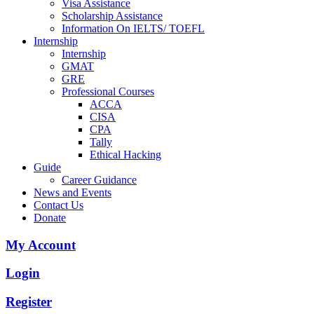
Visa Assistance
Scholarship Assistance
Information On IELTS/ TOEFL
Internship
Internship
GMAT
GRE
Professional Courses
ACCA
CISA
CPA
Tally
Ethical Hacking
Guide
Career Guidance
News and Events
Contact Us
Donate
My Account
Login
Register