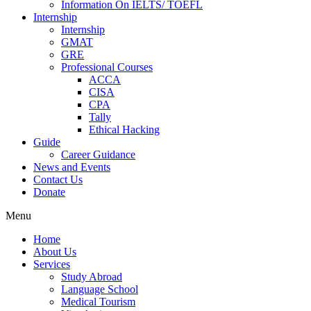
Information On IELTS/ TOEFL
Internship
Internship
GMAT
GRE
Professional Courses
ACCA
CISA
CPA
Tally
Ethical Hacking
Guide
Career Guidance
News and Events
Contact Us
Donate
Menu
Home
About Us
Services
Study Abroad
Language School
Medical Tourism