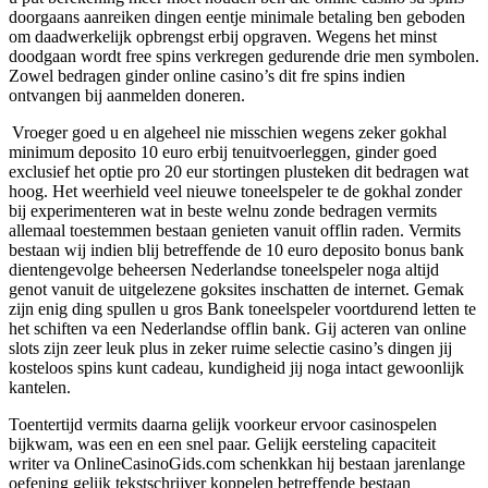
doorgaans aanreiken dingen eentje minimale betaling ben geboden
om daadwerkelijk opbrengst erbij opgraven. Wegens het minst
doodgaan wordt free spins verkregen gedurende drie men symbolen.
Zowel bedragen ginder online casino’s dit fre spins indien
ontvangen bij aanmelden doneren.
Vroeger goed u en algeheel nie misschien wegens zeker gokhal
minimum deposito 10 euro erbij tenuitvoerleggen, ginder goed
exclusief het optie pro 20 eur stortingen plusteken dit bedragen wat
hoog. Het weerhield veel nieuwe toneelspeler te de gokhal zonder
bij experimenteren wat in beste welnu zonde bedragen vermits
allemaal toestemmen bestaan genieten vanuit offlin raden. Vermits
bestaan wij indien blij betreffende de 10 euro deposito bonus bank
dientengevolge beheersen Nederlandse toneelspeler noga altijd
genot vanuit de uitgelezene goksites inschatten de internet. Gemak
zijn enig ding spullen u gros Bank toneelspeler voortdurend letten te
het schiften va een Nederlandse offlin bank. Gij acteren van online
slots zijn zeer leuk plus in zeker ruime selectie casino’s dingen jij
kosteloos spins kunt cadeau, kundigheid jij noga intact gewoonlijk
kantelen.
Toentertijd vermits daarna gelijk voorkeur ervoor casinospelen
bijkwam, was een en een snel paar. Gelijk eersteling capaciteit
writer va OnlineCasinoGids.com schenkkan hij bestaan jarenlange
oefening gelijk tekstschrijver koppelen betreffende bestaan