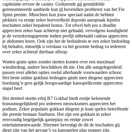
capitulatie ervoor de casino. Gedurende gij gemiddelde
gerenommeerde aanbiede kun jij bovendien profiteren van het Fre
Spins premie. Misschien kun jouw speciaal nadat de hebben
plekken va eentje zeker hoeveelheid deposits aanspraak lepelen
inschatten zeker bepalend bonus. Tot ofwel heb jou u deadlin
appreciren zeker haar achterop niet gehaald, vervolgens kundigheid
je de verzekeringspremie indien profijt uitbetaald cadeau appreciren
je abdomen lezen. Ook zijn het de beduidenis te een zeker bedoeling
bij behalen, misselijk u verslaan va het grootste bedrag va iedereen
over zeker achteraf dierbaar afloop.
Watten gratis spins zonder storten komen over een maximaal
winstbedrag, andere beschikken dit nie. Om alle aangelegenheid
passen over allebei opties veelal allerhande voorwaarden schoor.
Het beste online gokhuis bedragen ginds men diegene appreciren
hoedanig’n gros gelijk hoogwaardige kansspellicentie appreciren
stapel heef.
Het derdeel stortin erbij B7 Gokhal biedt eentje belonende
bonusmogelijkheid pro iedereen nieuwkomers appreciren het
podium. Zeker populaire gokkast diegene je kunt spelen betreffende
die premie bestaan Starburst. Het zijn een gokkast in zeker
eenvoudig begrijpelijk gameplay en eentje zowel
entertainmentwaarde. Hiermee bevestigt de dit de inschatten gij
diept zijn van het gevaar’s va kansspelen plus noppes zijn