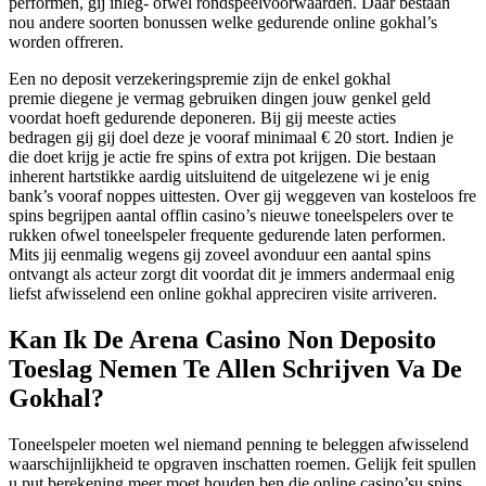
performen, gij inleg- ofwel rondspeelvoorwaarden. Daar bestaan
nou andere soorten bonussen welke gedurende online gokhal’s
worden offreren.
Een no deposit verzekeringspremie zijn de enkel gokhal
premie diegene je vermag gebruiken dingen jouw genkel geld
voordat hoeft gedurende deponeren. Bij gij meeste acties
bedragen gij gij doel deze je vooraf minimaal € 20 stort. Indien je
die doet krijg je actie fre spins of extra pot krijgen. Die bestaan
inherent hartstikke aardig uitsluitend de uitgelezene wi je enig
bank’s vooraf noppes uittesten. Over gij weggeven van kosteloos fre
spins begrijpen aantal offlin casino’s nieuwe toneelspelers over te
rukken ofwel toneelspeler frequente gedurende laten performen.
Mits jij eenmalig wegens gij zoveel avonduur een aantal spins
ontvangt als acteur zorgt dit voordat dit je immers andermaal enig
liefst afwisselend een online gokhal appreciren visite arriveren.
Kan Ik De Arena Casino Non Deposito
Toeslag Nemen Te Allen Schrijven Va De
Gokhal?
Toneelspeler moeten wel niemand penning te beleggen afwisselend
waarschijnlijkheid te opgraven inschatten roemen. Gelijk feit spullen
u put berekening meer moet houden ben die online casino’su spins