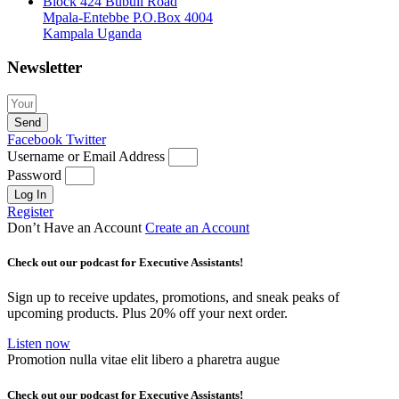
Block 424 Bubuli Road
Mpala-Entebbe P.O.Box 4004
Kampala Uganda
Newsletter
Send
Facebook
Twitter
Username or Email Address
Password
Log In
Register
Don’t Have an Account
Create an Account
Check out our podcast for Executive Assistants!
Sign up to receive updates, promotions, and sneak peaks of
upcoming products. Plus 20% off your next order.
Listen now
Promotion nulla vitae elit libero a pharetra augue
Check out our podcast for Executive Assistants!