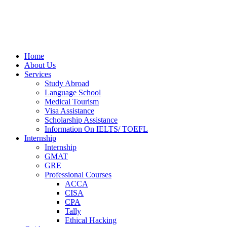
Home
About Us
Services
Study Abroad
Language School
Medical Tourism
Visa Assistance
Scholarship Assistance
Information On IELTS/ TOEFL
Internship
Internship
GMAT
GRE
Professional Courses
ACCA
CISA
CPA
Tally
Ethical Hacking