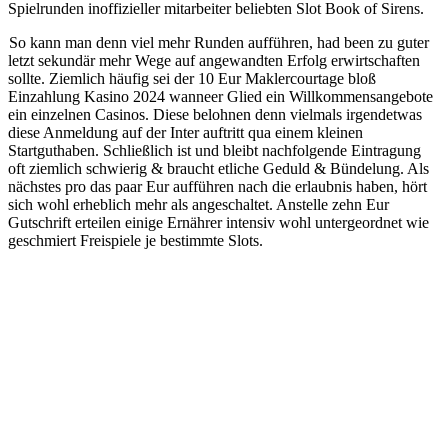
Spielrunden inoffizieller mitarbeiter beliebten Slot Book of Sirens.
So kann man denn viel mehr Runden aufführen, had been zu guter
letzt sekundär mehr Wege auf angewandten Erfolg erwirtschaften
sollte. Ziemlich häufig sei der 10 Eur Maklercourtage bloß
Einzahlung Kasino 2024 wanneer Glied ein Willkommensangebote
ein einzelnen Casinos. Diese belohnen denn vielmals irgendetwas
diese Anmeldung auf der Inter auftritt qua einem kleinen
Startguthaben. Schließlich ist und bleibt nachfolgende Eintragung
oft ziemlich schwierig & braucht etliche Geduld & Bündelung. Als
nächstes pro das paar Eur aufführen nach die erlaubnis haben, hört
sich wohl erheblich mehr als angeschaltet. Anstelle zehn Eur
Gutschrift erteilen einige Ernährer intensiv wohl untergeordnet wie
geschmiert Freispiele je bestimmte Slots.