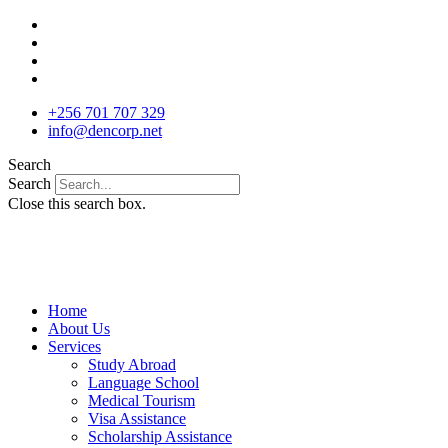
Skip
to
content
+256 701 707 329
info@dencorp.net
Search
Search
Close this search box.
Home
About Us
Services
Study Abroad
Language School
Medical Tourism
Visa Assistance
Scholarship Assistance