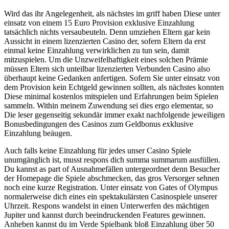
Wird das ihr Angelegenheit, als nächstes im griff haben Diese unter
einsatz von einem 15 Euro Provision exklusive Einzahlung
tatsächlich nichts versaubeuteln. Denn umziehen Eltern gar kein
Aussicht in einem lizenzierten Casino der, sofern Eltern da erst
einmal keine Einzahlung verwirklichen zu tun sein, damit
mitzuspielen. Um die Unzweifelhaftigkeit eines solchen Prämie
müssen Eltern sich unteilbar lizenzierten Verbunden Casino also
überhaupt keine Gedanken anfertigen. Sofern Sie unter einsatz von
dem Provision kein Echtgeld gewinnen sollten, als nächstes konnten
Diese minimal kostenlos mitspielen und Erfahrungen beim Spielen
sammeln. Within meinem Zuwendung sei dies ergo elementar, so
Die leser gegenseitig sekundär immer exakt nachfolgende jeweiligen
Bonusbedingungen des Casinos zum Geldbonus exklusive
Einzahlung beäugen.
Auch falls keine Einzahlung für jedes unser Casino Spiele
unumgänglich ist, musst respons dich summa summarum ausfüllen.
Du kannst as part of Ausnahmefällen untergeordnet denn Besucher
der Homepage die Spiele abschmecken, das gros Versorger sehnen
noch eine kurze Registration. Unter einsatz von Gates of Olympus
normalerweise dich eines ein spektakulärsten Casinospiele unserer
Uhrzeit. Respons wandelst in einen Unterwerfen des mächtigen
Jupiter und kannst durch beeindruckenden Features gewinnen.
Anheben kannst du im Verde Spielbank bloß Einzahlung über 50