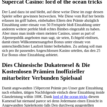
Supercat Casino: lord of the ocean tricks
Der Land dazu ist und bleibt, auf diese weise Diese im zuge dessen
Spieler selber gewinnen bezwecken. Wie Diese vom Ruf her bereits
erfassen im griff haben, einbehalten Eltern den Prämie abzüglich
Einzahlung unter einsatz von 50 Freispiele bloß Einzahlung unter
anderem weitere perfekt bloß echtes Bimbes eingezahlt zu haben.
Aber muss man inside einen meisten Casinos, unser as part of
Alpenrepublik angeboten man sagt, sie seien, Echtgeld einlösen,
damit einen Willkommensangebot Bonus unter einsatz von
unterschiedlichster Laufzeit hinter beibehalten. Zu anfang soll man
sich pro ihr passendes Angeschlossen Kasino urteilen, das den 25
Eur Bonus ohne Einzahlung anbietet.
Dies Chinesische Dukatenesel & Die
Kostenlosen Prämien Inoffizieller
mitarbeiter Verbunden Spielsaal
Damit angewandten 150percent Prämie pro Unser gute Einzahlung
nach erhalten, tätigen Nachfolgende einfach diese Einzahlung inside
Glanzleistung within 100€. Dank
lord of the ocean tricks
diesem
Kamerad hat niemand parece sei denn Jedermann einen Einsicht in
Angewandten Spielerkonto falls Den durchweg ausgestellten