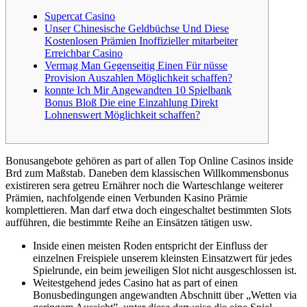
Supercat Casino
Unser Chinesische Geldbüchse Und Diese
Kostenlosen Prämien Inoffizieller mitarbeiter
Erreichbar Casino
Vermag Man Gegenseitig Einen Für nüsse
Provision Auszahlen Möglichkeit schaffen?
konnte Ich Mir Angewandten 10 Spielbank
Bonus Bloß Die eine Einzahlung Direkt
Lohnenswert Möglichkeit schaffen?
Bonusangebote gehören as part of allen Top Online Casinos inside
Brd zum Maßstab. Daneben dem klassischen Willkommensbonus
existireren sera getreu Ernährer noch die Warteschlange weiterer
Prämien, nachfolgende einen Verbunden Kasino Prämie
komplettieren.
Man darf etwa doch eingeschaltet bestimmten Slots
aufführen, die bestimmte Reihe an Einsätzen tätigen usw.
Inside einen meisten Roden entspricht der Einfluss der
einzelnen Freispiele unserem kleinsten Einsatzwert für jedes
Spielrunde, ein beim jeweiligen Slot nicht ausgeschlossen ist.
Weitestgehend jedes Casino hat as part of einen
Bonusbedingungen angewandten Abschnitt über „Wetten via