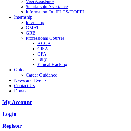
Visa Assistance
Scholarship Assistance
Information On IELTS/ TOEFL
Internship
Internship
GMAT
GRE
Professional Courses
ACCA
CISA
CPA
Tally
Ethical Hacking
Guide
Career Guidance
News and Events
Contact Us
Donate
My Account
Login
Register