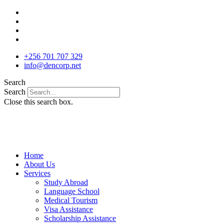
Skip
to
content
+256 701 707 329
info@dencorp.net
Search
Search
Close this search box.
Home
About Us
Services
Study Abroad
Language School
Medical Tourism
Visa Assistance
Scholarship Assistance