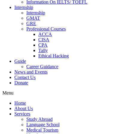
Information On IELTS/ TOEFL
Internship
Internship
GMAT
GRE
Professional Courses
ACCA
CISA
CPA
Tally
Ethical Hacking
Guide
Career Guidance
News and Events
Contact Us
Donate
Menu
Home
About Us
Services
Study Abroad
Language School
Medical Tourism