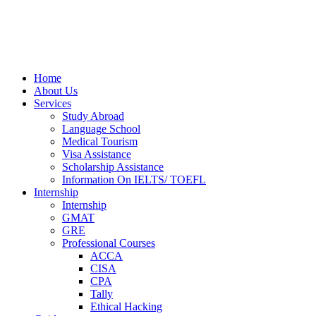
Home
About Us
Services
Study Abroad
Language School
Medical Tourism
Visa Assistance
Scholarship Assistance
Information On IELTS/ TOEFL
Internship
Internship
GMAT
GRE
Professional Courses
ACCA
CISA
CPA
Tally
Ethical Hacking