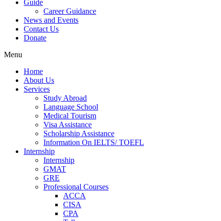
Guide
Career Guidance
News and Events
Contact Us
Donate
Menu
Home
About Us
Services
Study Abroad
Language School
Medical Tourism
Visa Assistance
Scholarship Assistance
Information On IELTS/ TOEFL
Internship
Internship
GMAT
GRE
Professional Courses
ACCA
CISA
CPA