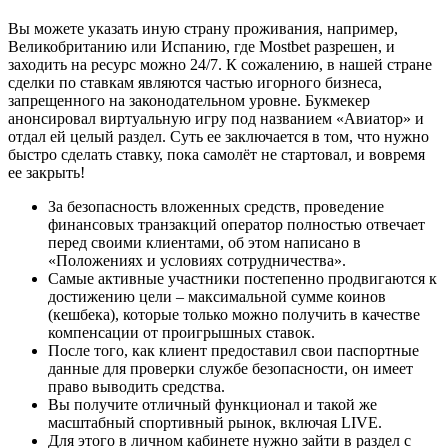
Вы можете указать иную страну проживания, например,
Великобританию или Испанию, где Mostbet разрешен, и
заходить на ресурс можно 24/7. К сожалению, в нашей стране
сделки по ставкам являются частью игорного бизнеса,
запрещенного на законодательном уровне. Букмекер
анонсировал виртуальную игру под названием «Авиатор» и
отдал ей целый раздел. Суть ее заключается в том, что нужно
быстро сделать ставку, пока самолёт не стартовал, и вовремя
ее закрыть!
За безопасность вложенных средств, проведение
финансовых транзакций оператор полностью отвечает
перед своими клиентами, об этом написано в
«Положениях и условиях сотрудничества».
Самые активные участники постепенно продвигаются к
достижению цели – максимальной сумме коинов
(кешбека), которые только можно получить в качестве
компенсации от проигрышных ставок.
После того, как клиент предоставил свои паспортные
данные для проверки службе безопасности, он имеет
право выводить средства.
Вы получите отличный функционал и такой же
масштабный спортивный рынок, включая LIVE.
Для этого в личном кабинете нужно зайти в раздел с