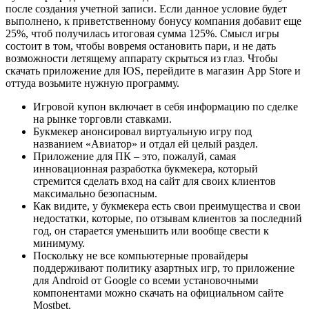
после создания учетной записи. Если данное условие будет
выполнено, к приветственному бонусу компания добавит еще
25%, чтоб получилась итоговая сумма 125%. Смысл игры
состоит в том, чтобы вовремя остановить пари, и не дать
возможности летящему аппарату скрыться из глаз. Чтобы
скачать приложение для IOS, перейдите в магазин App Store и
оттуда возьмите нужную программу.
Игровой купон включает в себя информацию по сделке
на рынке торговли ставками.
Букмекер анонсировал виртуальную игру под
названием «Авиатор» и отдал ей целый раздел.
Приложение для ПК – это, пожалуй, самая
инновационная разработка букмекера, который
стремится сделать вход на сайт для своих клиентов
максимально безопасным.
Как видите, у букмекера есть свои преимущества и свои
недостатки, которые, по отзывам клиентов за последний
год, он старается уменьшить или вообще свести к
минимуму.
Поскольку не все компьютерные провайдеры
поддерживают политику азартных игр, то приложение
для Android от Google со всеми установочными
компонентами можно скачать на официальном сайте
Mostbet.