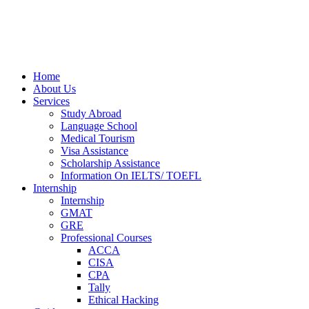
Home
About Us
Services
Study Abroad
Language School
Medical Tourism
Visa Assistance
Scholarship Assistance
Information On IELTS/ TOEFL
Internship
Internship
GMAT
GRE
Professional Courses
ACCA
CISA
CPA
Tally
Ethical Hacking