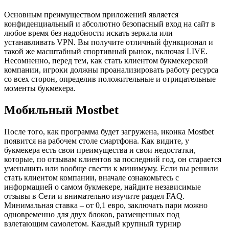
Основным преимуществом приложений является
конфиденциальный и абсолютно безопасный вход на сайт в
любое время без надобности искать зеркала или
устанавливать VPN. Вы получите отличный функционал и
такой же масштабный спортивный рынок, включая LIVE.
Несомненно, перед тем, как стать клиентом букмекерской
компании, игроки должны проанализировать работу ресурса
со всех сторон, определив положительные и отрицательные
моменты букмекера.
Мобильный Mostbet
После того, как программа будет загружена, иконка Mostbet
появится на рабочем столе смартфона. Как видите, у
букмекера есть свои преимущества и свои недостатки,
которые, по отзывам клиентов за последний год, он старается
уменьшить или вообще свести к минимуму. Если вы решили
стать клиентом компании, вначале ознакомьтесь с
информацией о самом букмекере, найдите независимые
отзывы в Сети и внимательно изучите раздел FAQ.
Минимальная ставка – от 0,1 евро, заключать пари можно
одновременно для двух блоков, размещенных под
взлетающим самолетом. Каждый крупный турнир