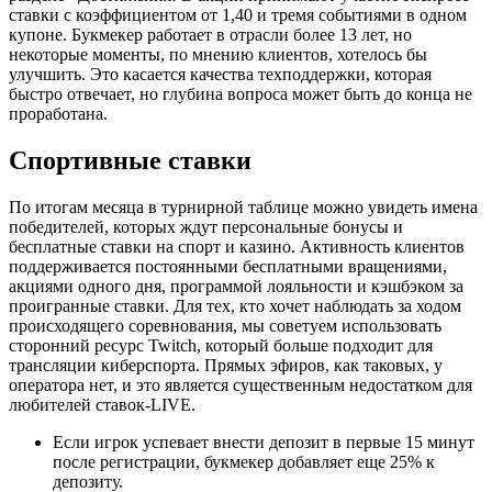
ставки с коэффициентом от 1,40 и тремя событиями в одном
купоне. Букмекер работает в отрасли более 13 лет, но
некоторые моменты, по мнению клиентов, хотелось бы
улучшить. Это касается качества техподдержки, которая
быстро отвечает, но глубина вопроса может быть до конца не
проработана.
Спортивные ставки
По итогам месяца в турнирной таблице можно увидеть имена
победителей, которых ждут персональные бонусы и
бесплатные ставки на спорт и казино. Активность клиентов
поддерживается постоянными бесплатными вращениями,
акциями одного дня, программой лояльности и кэшбэком за
проигранные ставки. Для тех, кто хочет наблюдать за ходом
происходящего соревнования, мы советуем использовать
сторонний ресурс Twitch, который больше подходит для
трансляции киберспорта. Прямых эфиров, как таковых, у
оператора нет, и это является существенным недостатком для
любителей ставок-LIVE.
Если игрок успевает внести депозит в первые 15 минут
после регистрации, букмекер добавляет еще 25% к
депозиту.