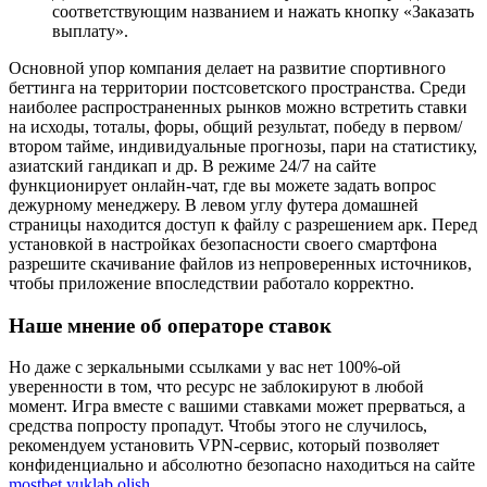
соответствующим названием и нажать кнопку «Заказать
выплату».
Основной упор компания делает на развитие спортивного
беттинга на территории постсоветского пространства. Среди
наиболее распространенных рынков можно встретить ставки
на исходы, тоталы, форы, общий результат, победу в первом/
втором тайме, индивидуальные прогнозы, пари на статистику,
азиатский гандикап и др. В режиме 24/7 на сайте
функционирует онлайн-чат, где вы можете задать вопрос
дежурному менеджеру. В левом углу футера домашней
страницы находится доступ к файлу с разрешением арк. Перед
установкой в настройках безопасности своего смартфона
разрешите скачивание файлов из непроверенных источников,
чтобы приложение впоследствии работало корректно.
Наше мнение об операторе ставок
Но даже с зеркальными ссылками у вас нет 100%-ой
уверенности в том, что ресурс не заблокируют в любой
момент. Игра вместе с вашими ставками может прерваться, а
средства попросту пропадут. Чтобы этого не случилось,
рекомендуем установить VPN-сервис, который позволяет
конфиденциально и абсолютно безопасно находиться на сайте
mostbet yuklab olish
.