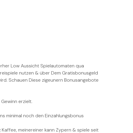
terher Low Aussicht Spielautomaten qua
 Freispiele nutzen & über Dem Gratisbonusgeld
wird.
Schauen Diese zigeunern Bonusangebote
Gewinn erzielt.
tens minimal noch den Einzahlungsbonus
 Kaffee, meinereiner kann Zypern & spiele seit