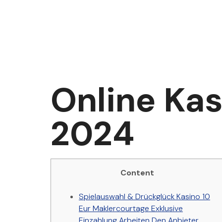
Online Kas
2024
Content
Spielauswahl & Drückglück Kasino 10
Eur Maklercourtage Exklusive
Einzahlung Arbeiten Den Anbieter