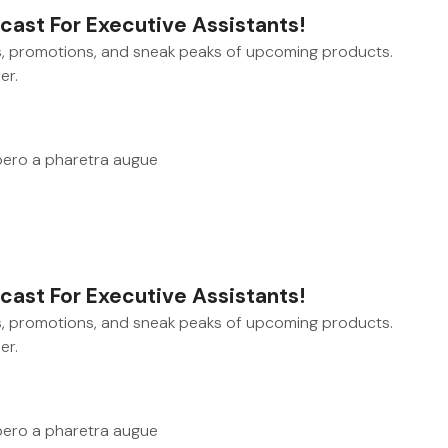
ast For Executive Assistants!
s, promotions, and sneak peaks of upcoming products.
er.
libero a pharetra augue
ast For Executive Assistants!
s, promotions, and sneak peaks of upcoming products.
er.
libero a pharetra augue