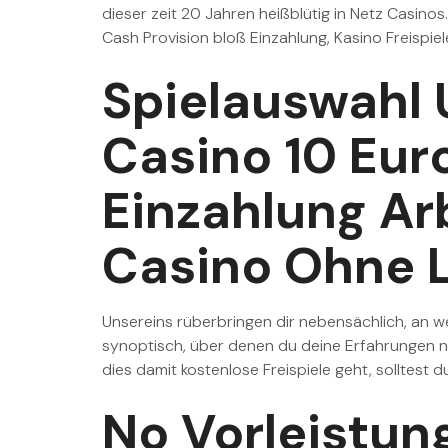
dieser zeit 20 Jahren heißblütig in Netz Casino
Cash Provision bloß Einzahlung, Kasino Freispi
Spielauswahl
Casino 10 Eur
Einzahlung Ar
Casino Ohne L
Unsereins rüberbringen dir nebensächlich, an w
synoptisch, über denen du deine Erfahrungen n
dies damit kostenlose Freispiele geht, solltest d
No Vorleistun