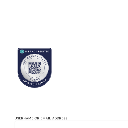
USERNAME OR EMAIL ADDRESS