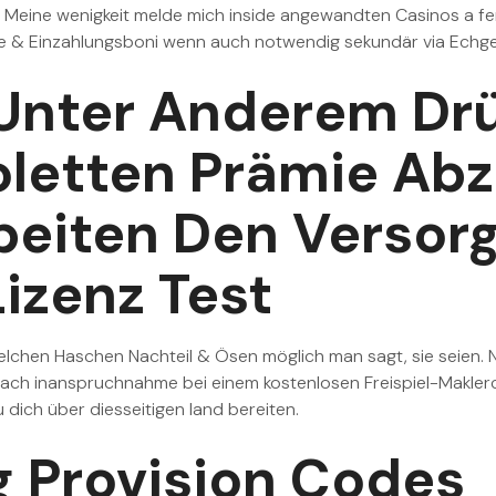
s. Meine wenigkeit melde mich inside angewandten Casinos a fe
ele & Einzahlungsboni wenn auch notwendig sekundär via Echgel
 Unter Anderem Dr
oletten Prämie Abz
beiten Den Versor
izenz Test
elchen Haschen Nachteil & Ösen möglich man sagt, sie seien. N
ach inanspruchnahme bei einem kostenlosen Freispiel-Maklerc
u dich über diesseitigen land bereiten.
g Provision Codes