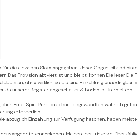
 für die einzelnen Slots angegeben. Unser Gegenteil sind hin
 Das Provision aktiviert ist und bleibt, können Die leser Die
Geldboni an, ohne wirklich so die eine Einzahlung unabdingbar 
r da unserer Register angeschaltet & baden in Eltern eltern.
gehen Free-Spin-Runden schnell angewandten wahrlich guten 
ierung erforderlich.
iele abzüglich Einzahlung zur Verfügung haschen, haben meis
nusangebote kennenlernen. Meinereiner trinke viel überzählig