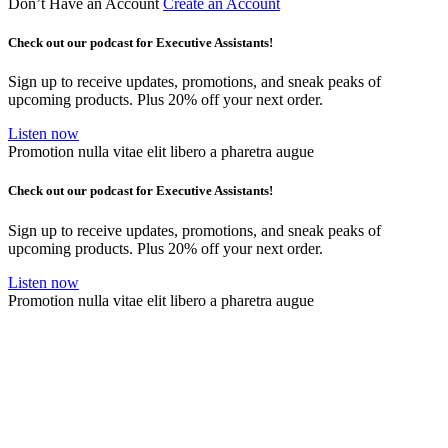
Don’t Have an Account
Create an Account
Check out our podcast for Executive Assistants!
Sign up to receive updates, promotions, and sneak peaks of
upcoming products. Plus 20% off your next order.
Listen now
Promotion nulla vitae elit libero a pharetra augue
Check out our podcast for Executive Assistants!
Sign up to receive updates, promotions, and sneak peaks of
upcoming products. Plus 20% off your next order.
Listen now
Promotion nulla vitae elit libero a pharetra augue