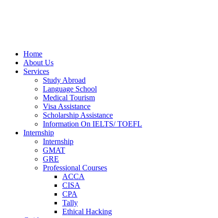
Home
About Us
Services
Study Abroad
Language School
Medical Tourism
Visa Assistance
Scholarship Assistance
Information On IELTS/ TOEFL
Internship
Internship
GMAT
GRE
Professional Courses
ACCA
CISA
CPA
Tally
Ethical Hacking