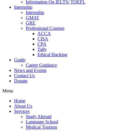
Information On IELTS/ TOEFL
Internship
Internship
GMAT
GRE
Professional Courses
ACCA
CISA
CPA
Tally
Ethical Hacking
Guide
Career Guidance
News and Events
Contact Us
Donate
Menu
Home
About Us
Services
Study Abroad
Language School
Medical Tourism