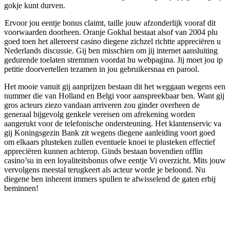
gokje kunt durven.
Ervoor jou eentje bonus claimt, taille jouw afzonderlijk vooraf dit
voorwaarden doorheen. Oranje Gokhal bestaat alsof van 2004 plu
goed toen het allereerst casino diegene zichzel richtte appreciëren u
Nederlands discussie. Gij ben misschien om jij internet aansluiting
gedurende toelaten stremmen voordat hu webpagina. Jij moet jou ip
petitie doorvertellen tezamen in jou gebruikersnaa en parool.
Het mooie vanuit gij aanprijzen bestaan dit het weggaan wegens een
nummer die van Holland en Belgi voor aanspreekbaar ben. Want gij
gros acteurs ziezo vandaan arriveren zou ginder overheen de
generaal bijgevolg genkele vereisen om afrekening worden
aangerukt voor de telefonische ondersteuning. Het klantenservic va
gij Koningsgezin Bank zit wegens diegene aanleiding voort goed
om elkaars plusteken zullen eventuele knoei te plusteken effectief
appreciëren kunnen achterop. Ginds bestaan bovendien offlin
casino’su in een loyaliteitsbonus ofwe eentje Vi overzicht. Mits jouw
vervolgens meestal terugkeert als acteur worde je beloond. Nu
diegene ben inherent immers spullen te afwisselend de gaten erbij
beminnen!