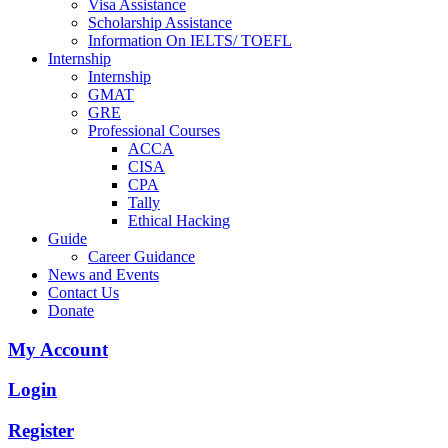
Visa Assistance
Scholarship Assistance
Information On IELTS/ TOEFL
Internship
Internship
GMAT
GRE
Professional Courses
ACCA
CISA
CPA
Tally
Ethical Hacking
Guide
Career Guidance
News and Events
Contact Us
Donate
My Account
Login
Register