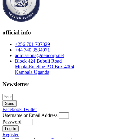
official info
+256 701 707329
+44 740 3534071
admissions@dencorp.net
Block 424 Bubuli Road
Mpala-Entebbe P.O.Box 4004
Kampala Uganda
Newsletter
Send
Facebook
Twitter
Username or Email Address
Password
Log In
Register