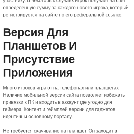
участнику. В некоторых случаях игрок получает на счет
определенную сумму за каждого нового игрока, который
регистрируется на сайте по его реферальной ссылке.
Версия Для
Планшетов И
Присутствие
Приложения
Много игроков играют на телефонах или планшетах.
Наличие мобильной версии сайта позволяет избежать
привязки к ПК и входить в аккаунт где угодно для
геймера. Контент и геймплей версии для гаджетов
идентичны основному порталу.
Не требуется скачивание на планшет. Он заходит в