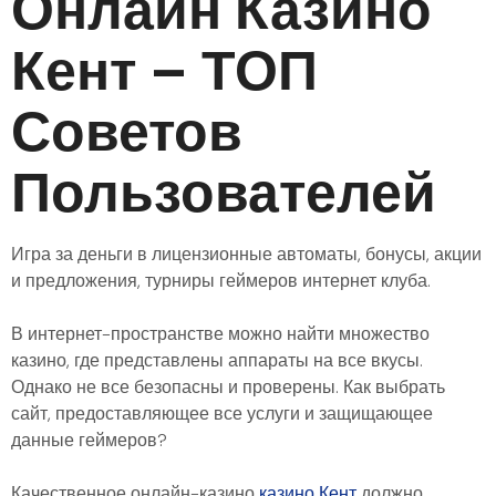
Онлайн Казино
Кент – ТОП
Советов
Пользователей
Игра за деньги в лицензионные автоматы, бонусы, акции
и предложения, турниры геймеров интернет клуба.
В интернет-пространстве можно найти множество
казино, где представлены аппараты на все вкусы.
Однако не все безопасны и проверены. Как выбрать
сайт, предоставляющее все услуги и защищающее
данные геймеров?
Качественное онлайн-казино
казино Кент
должно