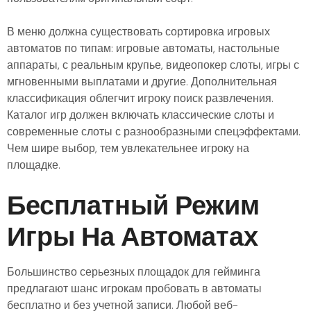
В меню должна существовать сортировка игровых
автоматов по типам: игровые автоматы, настольные
аппараты, с реальным крупье, видеопокер слоты, игры с
мгновенными выплатами и другие. Дополнительная
классификация облегчит игроку поиск развлечения.
Каталог игр должен включать классические слоты и
современные слоты с разнообразными спецэффектами.
Чем шире выбор, тем увлекательнее игроку на
площадке.
Бесплатный Режим
Игры На Автоматах
Большинство серьезных площадок для гейминга
предлагают шанс игрокам пробовать в автоматы
бесплатно и без учетной записи. Любой веб-