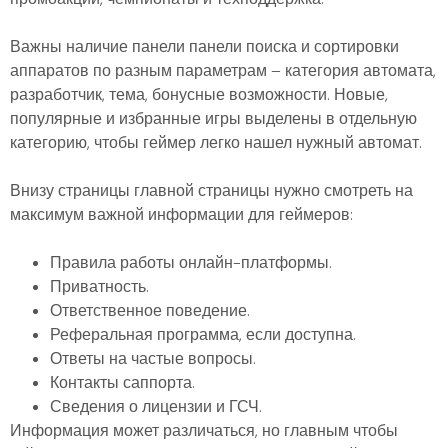
Важны наличие панели панели поиска и сортировки
аппаратов по разным параметрам – категория автомата,
разработчик, тема, бонусные возможности. Новые,
популярные и избранные игры выделены в отдельную
категорию, чтобы геймер легко нашел нужный автомат.
Внизу страницы главной страницы нужно смотреть на
максимум важной информации для геймеров:
Правила работы онлайн-платформы.
Приватность.
Ответственное поведение.
Реферальная программа, если доступна.
Ответы на частые вопросы.
Контакты саппорта.
Сведения о лицензии и ГСЧ.
Информация может различаться, но главным чтобы