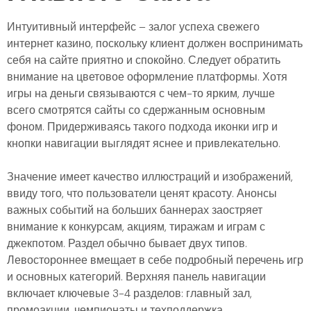
Интуитивный интерфейс – залог успеха свежего
интернет казино, поскольку клиент должен воспринимать
себя на сайте приятно и спокойно. Следует обратить
внимание на цветовое оформление платформы. Хотя
игры на деньги связываются с чем-то ярким, лучше
всего смотрятся сайты со сдержанным основным
фоном. Придерживаясь такого подхода иконки игр и
кнопки навигации выглядят яснее и привлекательно.
Значение имеет качество иллюстраций и изображений,
ввиду того, что пользователи ценят красоту. Анонсы
важных событий на больших баннерах заостряет
внимание к конкурсам, акциям, тиражам и играм с
джекпотом. Раздел обычно бывает двух типов.
Левостороннее вмещает в себе подробный перечень игр
и основных категорий. Верхняя панель навигации
включает ключевые 3-4 разделов: главный зал,
промоакции, чемпионаты и техподдержка.