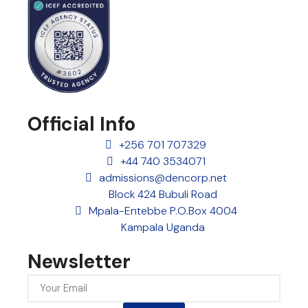
Official Info
+256 701 707329
+44 740 3534071
admissions@dencorp.net
Block 424 Bubuli Road
Mpala-Entebbe P.O.Box 4004
Kampala Uganda
Newsletter