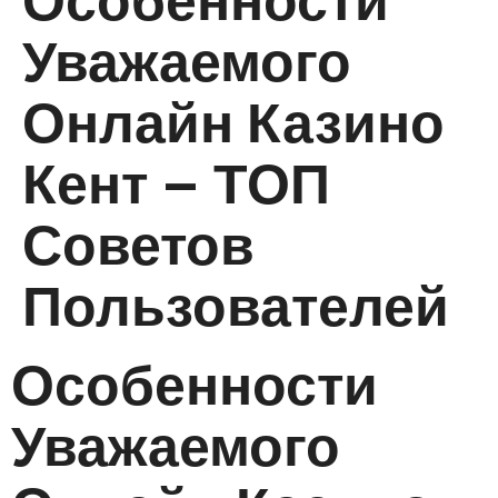
Особенности
Уважаемого
Онлайн Казино
Кент – ТОП
Советов
Пользователей
Особенности
Уважаемого