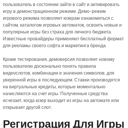
пользователь в состоянии зайти в сайт и активировать
игру в демонстрационном режиме. Демо-режим
игрового режима позволяет юзерам ознакомиться с
сайтом, каталогом игровых автоматов, освоить новые и
популярные игры без страха для личного бюджета.
Известные провайдеры применяют бесплатный формат
для рекламы своего софта и маркетинга бренда.
Кроме тестирования, демоверсия позволяет новому
пользователю досконально понять правила
видеослотов, комбинации и значения символов, для
уверенной игры в последующем. Ставки производятся
на виртуальные кредиты, которые моментально
начисляются на счет игры. Полученные средства
исчезает, когда юзер выходит из игры на автомате или
открывает другой слот.
Регистрация Для Игры