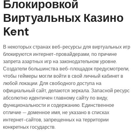
Блокировкой
Виртуальных Казино
Kent
В некоторых странах веб-ресурсы для виртуальных игр
блокируются интернет-провайдерами, по причине
запрета азартных игр на законодательном уровне.
Создатели большинства веб-площадок предусмотрели,
чтобы геймеры могли войти в свой личный кабинет в
любой локации. Для свободного доступа на
официальный сайт, делаются зеркала. Запасной ресурс
абсолютно идентичен главному сайту по виду,
функциональности и содержанию. Единственное
отличие — доменное имя, не указано в списках
интернет-сайтов, запрещенных на территории
конкретных государств.