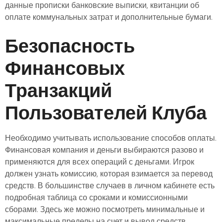
данные прописки банковские выписки, квитанции об
оплате коммунальных затрат и дополнительные бумаги.
Безопасность
Финансовых
Транзакций
Пользователей Клуба
Необходимо учитывать использование способов оплаты.
Финансовая компания и деньги выбираются разово и
применяются для всех операций с деньгами. Игрок
должен узнать комиссию, которая взимается за перевод
средств. В большинстве случаев в личном кабинете есть
подробная таблица со сроками и комиссионными
сборами. Здесь же можно посмотреть минимальные и
максимальные пределы на счет и вывод средств.