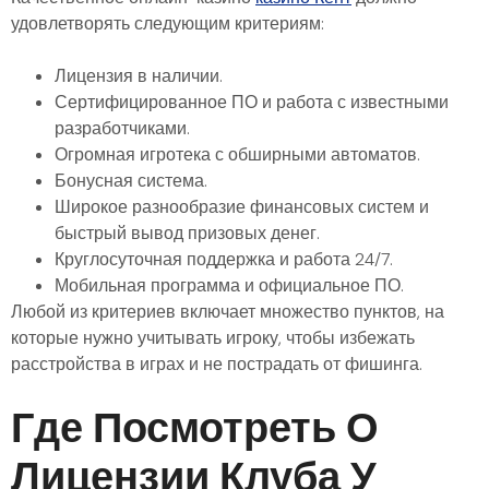
удовлетворять следующим критериям:
Лицензия в наличии.
Сертифицированное ПО и работа с известными
разработчиками.
Огромная игротека с обширными автоматов.
Бонусная система.
Широкое разнообразие финансовых систем и
быстрый вывод призовых денег.
Круглосуточная поддержка и работа 24/7.
Мобильная программа и официальное ПО.
Любой из критериев включает множество пунктов, на
которые нужно учитывать игроку, чтобы избежать
расстройства в играх и не пострадать от фишинга.
Где Посмотреть О
Лицензии Клуба У