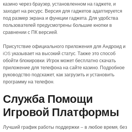
казино через браузер, установленном на гаджете, и
заходит на ресурс. Версия для гаджетов адаптируется
под размер экрана и функции гаджета. Для удобства
пользователей предусмотрены большие кнопки в
сравнении с ПК версией.
Присутствие официального приложения для Андроид и
iOS указывает на высокий статус. Также это способ
обойти блокировки. Игрок может бесплатно скачать
приложение для телефона на сайте казино. Подробное
руководство подскажет, как загрузить и установить
программу на телефон.
Служба Помощи
Игровой Платформы
Лучший график работы поддержки – в любое время, без