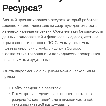
Ресурса?
Важный признак хорошего ресурса, который работает
законно и имеет лицензию на азартную деятельность,
является наличие лицензии. Обеспечивает безопасность
данных пользователей и финансовых сделок, честные
игры и лицензированное ПО. Самым уважаемым
наличие лицензии у клуба лицензии Curacao.
Соответствие требованиям периодически проверяется
независимыми аудиторами.
Узнать информацию о лицензии можно несколькими
путями:
Найти сведения в реестрах.
Посмотреть сведения на интернет-портале в
разделе “О компании” или в нижней части веб-
страницы главной веб-страницы.