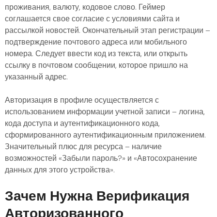
проживания, валюту, кодовое слово. Геймер
соглашается свое согласие с условиями сайта и
рассылкой новостей. Окончательный этап регистрации –
подтверждение почтового адреса или мобильного
номера. Следует ввести код из текста, или открыть
ссылку в почтовом сообщении, которое пришло на
указанный адрес.
Авторизация в профиле осуществляется с
использованием информации учетной записи – логина,
кода доступа и аутентификационного кода,
сформированного аутентификационным приложением.
Значительный плюс для ресурса – наличие
возможностей «Забыли пароль?» и «Автосохранение
данных для этого устройства».
Зачем Нужна Верификация
Авторизованного