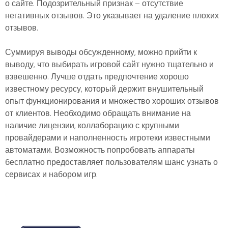
о сайте. Подозрительный признак – отсутствие
негативных отзывов. Это указывает на удаление плохих
отзывов.
Суммируя выводы обсужденному, можно прийти к
выводу, что выбирать игровой сайт нужно тщательно и
взвешенно. Лучше отдать предпочтение хорошо
известному ресурсу, который держит внушительный
опыт функционирования и множество хороших отзывов
от клиентов. Необходимо обращать внимание на
наличие лицензии, коллаборацию с крупными
провайдерами и наполненность игротеки известными
автоматами. Возможность попробовать аппараты
бесплатно предоставляет пользователям шанс узнать о
сервисах и набором игр.