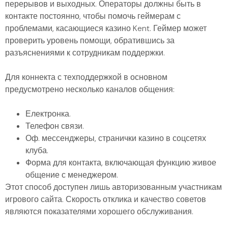
перерывов и выходных. Операторы должны быть в
контакте постоянно, чтобы помочь геймерам с
проблемами, касающиеся казино Kent. Геймер может
проверить уровень помощи, обратившись за
разъяснениями к сотрудникам поддержки.
Для коннекта с техподдержкой в основном
предусмотрено несколько каналов общения:
Електронка.
Телефон связи.
Оф. мессенджеры, странички казино в соцсетях
клуба.
Форма для контакта, включающая функцию живое
общение с менеджером.
Этот способ доступен лишь авторизованным участникам
игрового сайта. Скорость отклика и качество советов
являются показателями хорошего обслуживания.